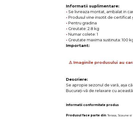
Informatii suplimentare:
•
Se livreaza montat, ambalat in ca
•
Produsul vine insotit de certificat
•
Pentru gradina
•
Greutate: 2.8 kg
•
Numar colete: 1
•
Greutate maxima sustinuta: 100 k
Important:
⚠️ Imaginile produsului au car
Descriere:
Se apropie sezonul de vară, aşa că î
Bucuraţi-vă de relaxare cu această
Informatii conformitate produs
Produsul face parte din
:
Terasa
,
Scaune si 