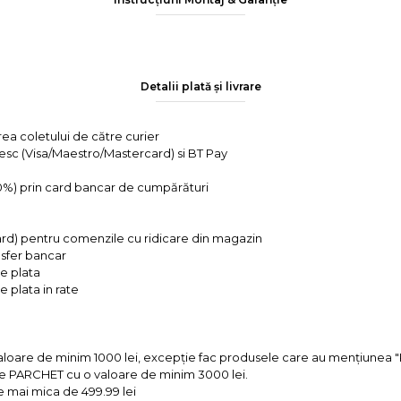
Detalii plată și livrare
rea coletului de către curier
tesc (Visa/Maestro/Mastercard) si BT Pay
 0%) prin card bancar de cumpărături
ard) pentru comenzile cu ridicare din magazin
ansfer bancar
e plata
 plata in rate
valoare de minim 1000 lei, excepție fac produsele care au mențiun
e PARCHET cu o valoare de minim 3000 lei.
e mai mica de 499.99 lei