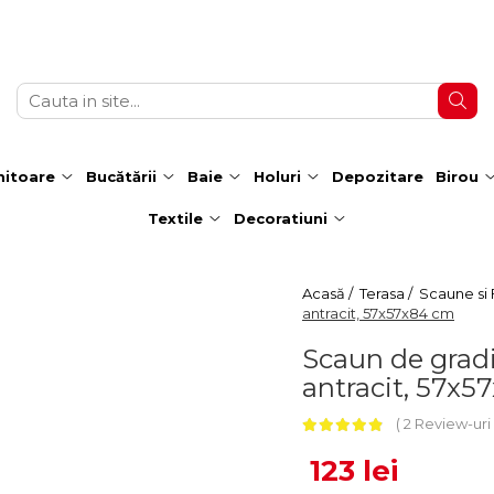
itoare
Bucătării
Baie
Holuri
Depozitare
Birou
Textile
Decoratiuni
Acasă /
Terasa /
Scaune si F
antracit, 57x57x84 cm
Scaun de grad
antracit, 57x5
2 Review-uri
123 lei