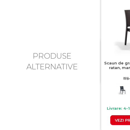
PRODUSE
Scaun de gr
ALTERNATIVE
ratan, ma
173 
Livrare: 4-
VEZI P