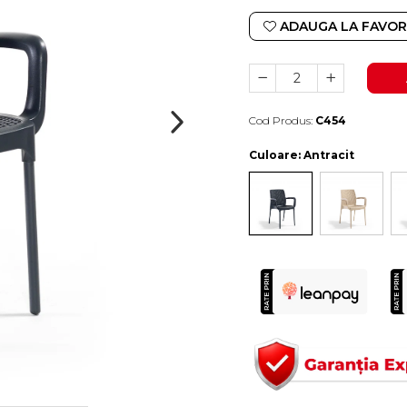
ADAUGA LA FAVOR
Cod Produs:
C454
Durata de livrare:
4-10 zile lucratoare
Culoare
: Antracit