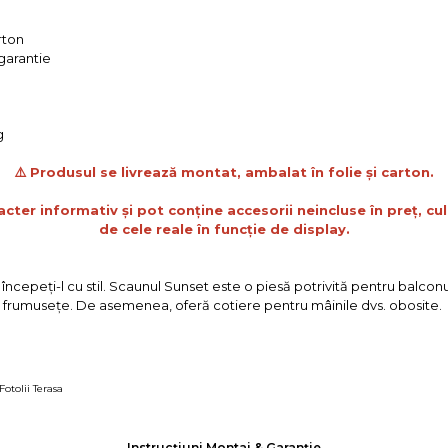
rton
 garantie
g
⚠️ Produsul se livrează montat, ambalat în folie și carton.
acter informativ și pot conține accesorii neincluse în preț, cul
de cele reale în funcție de display.
ncepeţi-l cu stil. Scaunul Sunset este o piesă potrivită pentru balconul 
 frumuseţe. De asemenea, oferă cotiere pentru mâinile dvs. obosite.
Fotolii Terasa
Instrucțiuni Montaj & Garanție