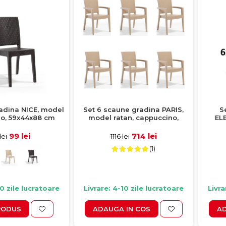
adina NICE, model
Set 6 scaune gradina PARIS,
S
ro, 59x44x88 cm
model ratan, cappuccino,
EL
62x58x88 cm
cap
99 lei
714 lei
lei
1116 lei
(1)
10 zile lucratoare
Livrare: 4-10 zile lucratoare
Livra
RODUS
ADAUGA IN COS
AD