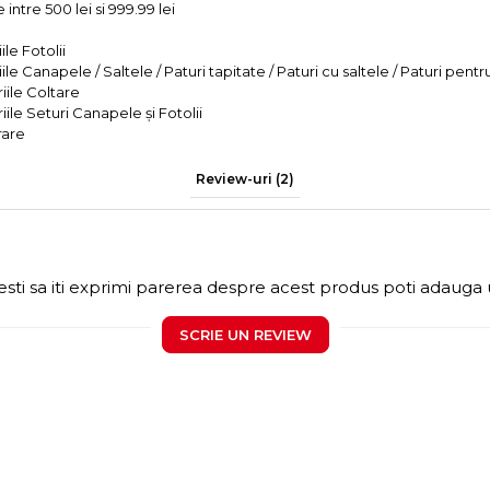
intre 500 lei si 999.99 lei
le Fotolii
le Canapele / Saltele / Paturi tapitate / Paturi cu saltele / Paturi pentr
iile Coltare
iile Seturi Canapele și Fotolii
rare
Review-uri
(2)
sti sa iti exprimi parerea despre acest produs poti adauga 
SCRIE UN REVIEW