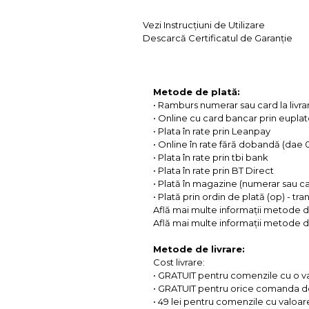
Vezi Instrucțiuni de Utilizare
Descarcă Certificatul de Garanție
Metode de plată:
• Ramburs numerar sau card la livra
• Online cu card bancar prin eupla
• Plata în rate prin Leanpay
• Online în rate fără dobandă (dae
• Plata în rate prin tbi bank
• Plata în rate prin BT Direct
• Plată în magazine (numerar sau c
• Plată prin ordin de plată (op) - tr
Află mai multe informații metode d
Află mai multe informații metode de
Metode de livrare:
Cost livrare:
• GRATUIT pentru comenzile cu o 
• GRATUIT pentru orice comanda d
• 49 lei pentru comenzile cu valoar