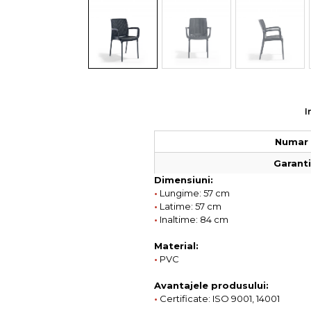
Colectia COMO
Colectia BELLA
I
Numar 
Garantie
Dimensiuni:
•
Lungime: 57 cm
•
Latime: 57 cm
•
Inaltime: 84 cm
Material:
•
PVC
Avantajele produsului:
•
Certificate: ISO 9001, 14001