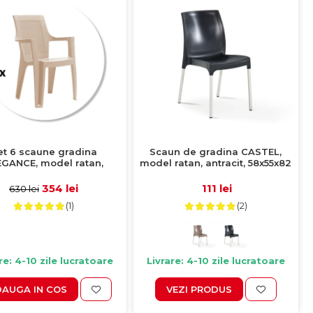
et 6 scaune gradina
Scaun de gradina CASTEL,
EGANCE, model ratan,
model ratan, antracit, 58x55x82
pucino, 62x57x88 cm
cm
354 lei
111 lei
630 lei
(1)
(2)
re: 4-10 zile lucratoare
Livrare: 4-10 zile lucratoare
AUGA IN COS
VEZI PRODUS