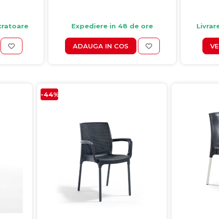
ucratoare
Expediere in 48 de ore
Livrar
ADAUGA IN COS
VE
-44%