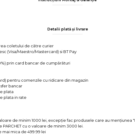
Detalii plată și livrare
rea coletului de către curier
tesc (Visa/Maestro/Mastercard) si BT Pay
 0%) prin card bancar de cumpărături
ard) pentru comenzile cu ridicare din magazin
ansfer bancar
e plata
 plata in rate
valoare de minim 1000 lei, excepție fac produsele care au mențiun
e PARCHET cu o valoare de minim 3000 lei.
e mai mica de 499.99 lei