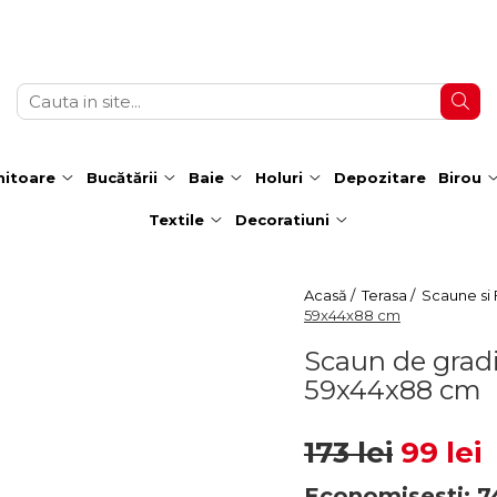
itoare
Bucătării
Baie
Holuri
Depozitare
Birou
Textile
Decoratiuni
Acasă /
Terasa /
Scaune si F
59x44x88 cm
Scaun de gradi
59x44x88 cm
173 lei
99 lei
Economisesti:
7