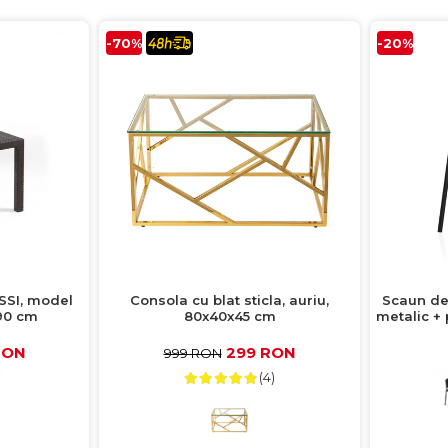
-70%
-20%
SSI, model
Consola cu blat sticla, auriu,
Scaun de
90 cm
80x40x45 cm
metalic + 
RON
299 RON
999 RON
(4)