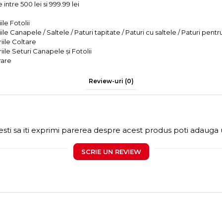
intre 500 lei si 999.99 lei
le Fotolii
le Canapele / Saltele / Paturi tapitate / Paturi cu saltele / Paturi pentr
iile Coltare
iile Seturi Canapele și Fotolii
rare
Review-uri
(0)
sti sa iti exprimi parerea despre acest produs poti adauga 
SCRIE UN REVIEW