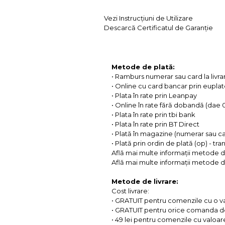
Vezi Instrucțiuni de Utilizare
Descarcă Certificatul de Garanție
Metode de plată:
• Ramburs numerar sau card la livra
• Online cu card bancar prin eupla
• Plata în rate prin Leanpay
• Online în rate fără dobandă (dae
• Plata în rate prin tbi bank
• Plata în rate prin BT Direct
• Plată în magazine (numerar sau c
• Plată prin ordin de plată (op) - tr
Află mai multe informații metode d
Află mai multe informații metode de
Metode de livrare:
Cost livrare:
• GRATUIT pentru comenzile cu o 
• GRATUIT pentru orice comanda d
• 49 lei pentru comenzile cu valoar