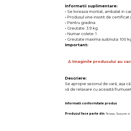
Informatii suplimentare:
•
Se livreaza montat, ambalat in ca
•
Produsul vine insotit de certificat
•
Pentru gradina
•
Greutate: 3.9 kg
•
Numar colete: 1
•
Greutate maxima sustinuta: 100 k
Important:
⚠️ Imaginile produsului au car
Descriere:
Se apropie sezonul de vară, aşa că î
vă de relaxare cu această frumuseţ
Informatii conformitate produs
Produsul face parte din
:
Terasa
,
Scaune si 