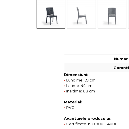
Colectia COMO
Colectia BELLA
Numar 
Garantie
Dimensiuni:
•
Lungime: 59 cm
•
Latime: 44 cm
•
Inaltime: 88 cm
Material:
•
PVC
Avantajele produsului:
•
Certificate: ISO 9001, 14001