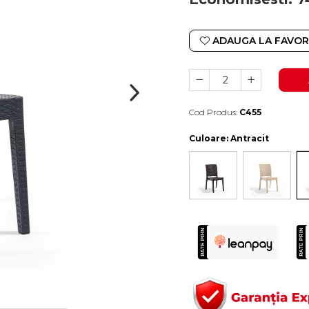
ADAUGA LA FAVOR
Cod Produs:
C455
Durata de livrare:
4-10 zile lucratoare
Culoare
: Antracit