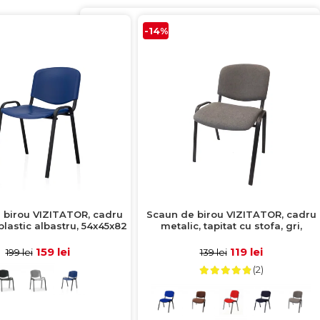
-14%
 birou VIZITATOR, cadru
Scaun de birou VIZITATOR, cadru
plastic albastru, 54x45x82
metalic, tapitat cu stofa, gri,
cm
52x44x76 cm
159 lei
119 lei
199 lei
139 lei
(2)