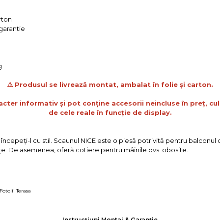
rton
 garantie
g
⚠️ Produsul se livrează montat, ambalat în folie și carton.
acter informativ și pot conține accesorii neincluse în preț, cul
de cele reale în funcție de display.
ncepeţi-l cu stil. Scaunul NICE este o piesă potrivită pentru balconul dv
e. De asemenea, oferă cotiere pentru mâinile dvs. obosite.
Fotolii Terasa
Instrucțiuni Montaj & Garanție