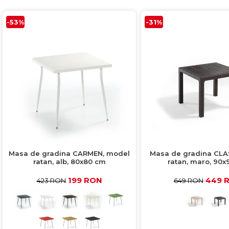
-53%
-31%
Masa de gradina CARMEN, model
Masa de gradina CLA
ratan, alb, 80x80 cm
ratan, maro, 90x
199 RON
449 
423 RON
649 RON