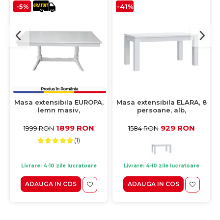
-5%
-41%
Masa extensibila EUROPA,
Masa extensibila ELARA, 8
lemn masiv,
persoane, alb,
dreptunghiulara, alb,
160,4/206,4x90,4x76,1 cm
160/240x92x70 cm
1899 RON
929 RON
1999 RON
1584 RON
(1)
Livrare: 4-10 zile lucratoare
Livrare: 4-10 zile lucratoare
ADAUGA IN COS
ADAUGA IN COS