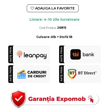
ADAUGA LA FAVORITE
Livrare: 4-10 zile lucratoare
Cod Produs:
26815
Durata de livrare:
4-10 zile lucratoare
Culoare
:
Alb + Stofă 1B