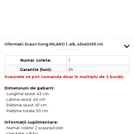
Informatii Scaun living MILANO 1, alb, 43x40x93 cm
1
Numar colete:
24
Garantie (luni):
Scaunele se pot comanda doar în multiplu de 2 bucăți.
Dimensiuni de gabarit:
•
Lungime sezut: 43 cm
•
Latime sezut: 40 cm
•
Înălțime sezut: 47 cm
•
Înălțime totala: 93 cm
Informații suplimentare:
•
Numar colete: 2 scaune/colet
•
Greutate: ≈ 8 kg