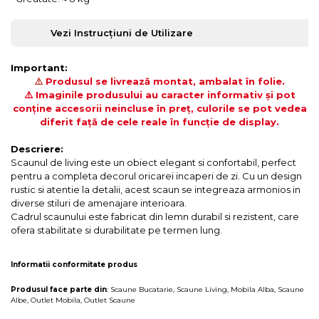
Vezi Instrucțiuni de Utilizare
Important:
⚠️
Produsul se livrează montat, ambalat în folie.
⚠️ Imaginile produsului au caracter informativ și pot
conține accesorii neincluse în preț, culorile se pot vedea
diferit față de cele reale în funcție de display.
Descriere:
Scaunul de living este un obiect elegant si confortabil, perfect
pentru a completa decorul oricarei incaperi de zi. Cu un design
rustic si atentie la detalii, acest scaun se integreaza armonios in
diverse stiluri de amenajare interioara.
Cadrul scaunului este fabricat din lemn durabil si rezistent, care
ofera stabilitate si durabilitate pe termen lung.
Informatii conformitate produs
Produsul face parte din
:
Scaune Bucatarie
,
Scaune Living
,
Mobila Alba
,
Scaune
Albe
,
Outlet Mobila
,
Outlet Scaune