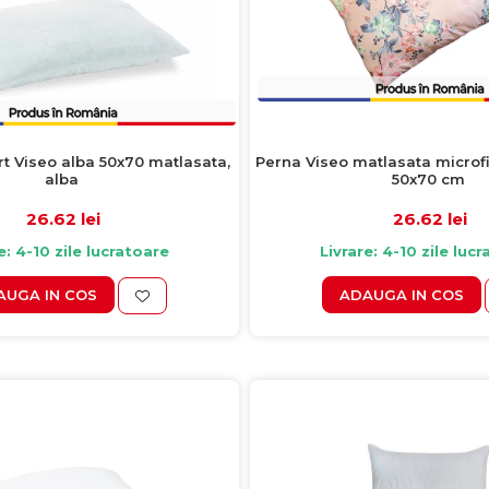
 Viseo alba 50x70 matlasata,
Perna Viseo matlasata microf
alba
50x70 cm
26.62 lei
26.62 lei
e: 4-10 zile lucratoare
Livrare: 4-10 zile luc
AUGA IN COS
ADAUGA IN COS