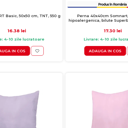
Perna 40x40cm Somnart,
 Basic, 50x50 cm, TNT, 550 g
hipoalergenica, bilute Superba
poliester
17.30 lei
16.38 lei
Livrare: 4-10 zile luc
e: 4-10 zile lucratoare
ADAUGA IN COS
AUGA IN COS