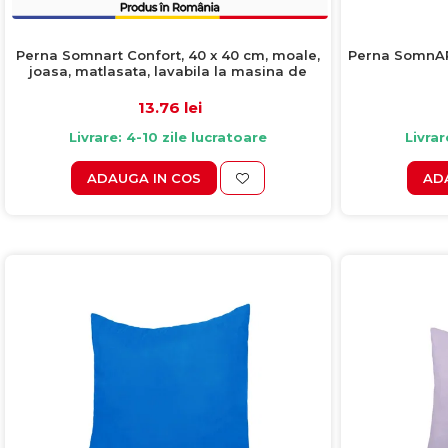
Colectia COMO
Colectia BELLA
Perna Somnart Confort, 40 x 40 cm, moale,
Perna SomnART
joasa, matlasata, lavabila la masina de
spalat la 60 de grade
13.76 lei
Livrare: 4-10 zile lucratoare
Livrar
ADAUGA IN COS
AD