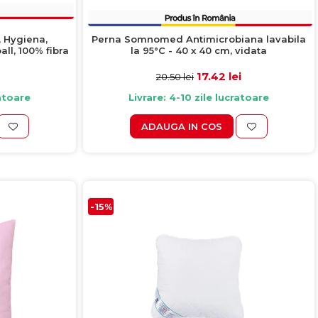
 Hygiena,
Perna Somnomed Antimicrobiana lavabila
ll, 100% fibra
la 95°C - 40 x 40 cm, vidata
17.42 lei
20.50 lei
ratoare
Livrare: 4-10 zile lucratoare
ADAUGA IN COS
-15%