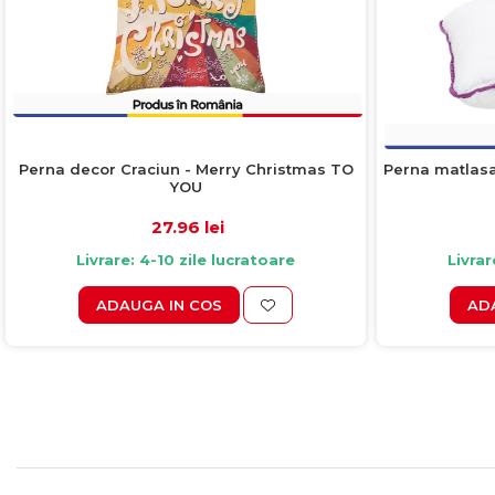
Perna decor Craciun - Merry Christmas TO
Perna matlas
YOU
27.96 lei
Livrare: 4-10 zile lucratoare
Livrar
ADAUGA IN COS
AD