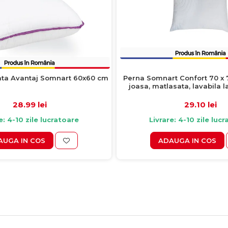
ata Avantaj Somnart 60x60 cm
Perna Somnart Confort 70 x 
joasa, matlasata, lavabila 
spalat la 60 de gr
28.99 lei
29.10 lei
e: 4-10 zile lucratoare
Livrare: 4-10 zile luc
AUGA IN COS
ADAUGA IN COS