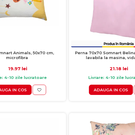
mnart Animals, 50x70 cm,
Perna 70x70 Somnart Belina,
microfibra
lavabila la masina, vid
19.97 lei
21.18 lei
e: 4-10 zile lucratoare
Livrare: 4-10 zile luc
AUGA IN COS
ADAUGA IN COS