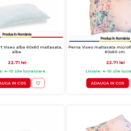
 Viseo alba 60x60 matlasata,
Perna Viseo matlasata microf
alba
60x60 cm
22.71 lei
22.71 lei
e: 4-10 zile lucratoare
Livrare: 4-10 zile luc
AUGA IN COS
ADAUGA IN COS