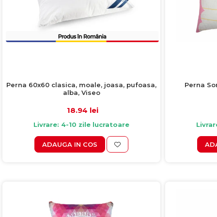
Perna So
Perna 60x60 clasica, moale, joasa, pufoasa,
alba, Viseo
18.94 lei
Livrar
Livrare: 4-10 zile lucratoare
AD
ADAUGA IN COS