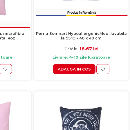
Perna Somnart HypoallergenicMed, lavabila
 microfibra,
la 95°C - 40 x 40 cm
ata, Roz
18.67 lei
21.96 lei
Livrare: 4-10 zile lucratoare
ratoare
ADAUGA IN COS