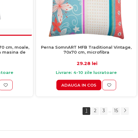
70 cm, moale,
Perna SomnART MFB Traditional Vintage,
la masina de
70x70 cm, microfibra
ade
29.28 lei
ratoare
Livrare: 4-10 zile lucratoare
ADAUGA IN COS
1
2
3
15
...