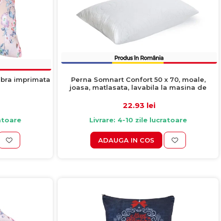
Perna Somnart Confort 50 x 70, moale,
ibra imprimata
joasa, matlasata, lavabila la masina de
spalat la 60 de grade
22.93 lei
Livrare: 4-10 zile lucratoare
ratoare
ADAUGA IN COS