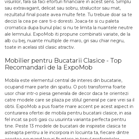
visurilor, fara sa faci eforturi financiare in acest sens. Simplu
sau extravagant, delicat sau sobru, stralucitor sau mat,
rezultatul final poate avea multe fete. Tu trebuie doar sa te
decizi la cea pe care ti-o doresti. Joaca-te si cu paleta
cromatica dupa bunul plac si nu te limita la nuantele neutre
ale lemnului. ExpoMob iti propune combinatii variate, de la
alb cu bej, nuante multiple de maro, gri sau chiar negru,
toate in acelasi stil clasic atractiv.
Mobilier pentru Bucatarii Clasice - Top
Recomandari de la ExpoMob
Mobila este elementul central de interes din bucatarie,
ocupand mare parte din spatiu. O poti transforma foarte
usor chiar intr-o piesa generala de decor daca te orientezi
catre modele care se pliaza pe stilul general pe care vrei sa il
obtii. ExpoMob a pus foarte mare accent pe acest aspect in
conturarea ofertei de mobila pentru bucatarii clasice, in asa
fel incat sa poti gasi cu usurinta varianta perfecta pentru
tine. Peste 13 modele de bucatarii de inspiratie clasica te
asteapta pentru a le incorpora in locuinta ta, fiecare dintre
acestea ocupand locuri fruntase in topul preferintelor