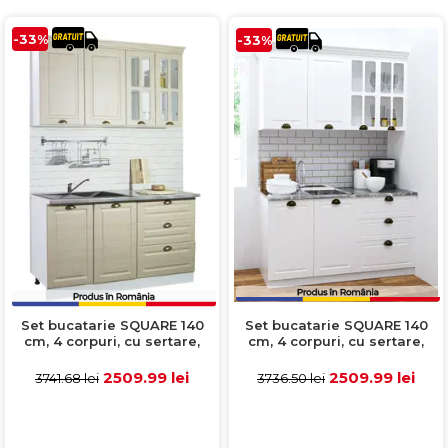
-33%
-33%
Set bucatarie SQUARE 140
Set bucatarie SQUARE 140
cm, 4 corpuri, cu sertare,
cm, 4 corpuri, cu sertare,
blat termorezistent, fronturi
blat termorezistent, fronturi
MDF, alb rustic
MDF, fag rustic
2509.99 lei
2509.99 lei
3736.50 lei
3741.68 lei