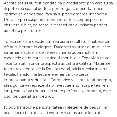
Aceste seturi au fost gandite ca o modalitate prin care tu sa
iti poti crea spatiul perfect pentru gatit, oferindu-ti locuri
optime de depozitare, fara sa supraaglomerezi incaperea.
De la corpuri suspendate, vitrine, rafturi, corpuri pentru
chiuveta si blat, pe toate le gasesti intr-o varianta perfect
adaptata pentru tine.
Tu esti cel care decide cum va arata rezultatul final, asa ca
ofera-ti libertate in alegere. Daca vrei sa urmezi un stil care
sa ramana actual si de interes chiar si dupa multi ani,
modelele de bucatarii clasice disponibile la ExpoMob te vor
incanta atat in privinta aspectului, cat si a calitatii. Materiale
foarte rezistente, de la PAL, la metal, sticla si chiar insertii
textile, transforma fiecare element intr-o piesa
impresionanta si durabila. Catre orice varianta te-ai indrepta,
stii sigur ca va reprezenta o investitie inspirata pe termen
lung, care se va mentine in stare perfecta si, totodata, este
usor de curatat si intretinut.
Iti poti transpune personalitatea in alegerile de design, iar
acest lucru te ajuta sa iti conturezi cu usurinta locuinta