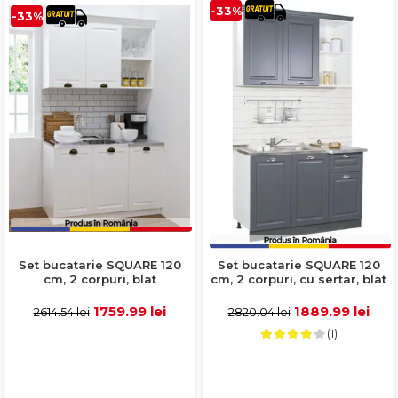
-33%
-33%
Set bucatarie SQUARE 120
Set bucatarie SQUARE 120
cm, 2 corpuri, blat
cm, 2 corpuri, cu sertar, blat
termorezistent, fronturi
termorezistent, fronturi
MDF, alb antichizat
MDF, antracit
1759.99 lei
1889.99 lei
2614.54 lei
2820.04 lei
(1)