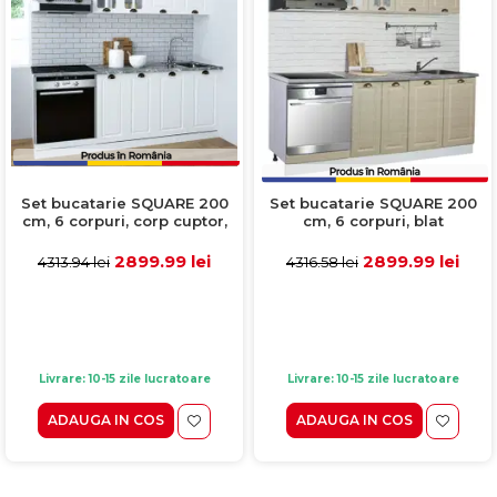
Set bucatarie SQUARE 200
Set bucatarie SQUARE 200
cm, 6 corpuri, corp cuptor,
cm, 6 corpuri, blat
blat termorezistent, fronturi
termorezistent, fronturi
MDF, alb rustic
MDF, fag rustic
2899.99 lei
2899.99 lei
4313.94 lei
4316.58 lei
Livrare: 10-15 zile lucratoare
Livrare: 10-15 zile lucratoare
ADAUGA IN COS
ADAUGA IN COS