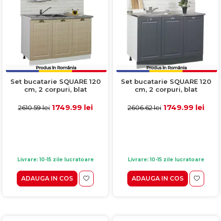
Set bucatarie SQUARE 120
Set bucatarie SQUARE 120
cm, 2 corpuri, blat
cm, 2 corpuri, blat
termorezistent, fronturi
termorezistent, fronturi
MDF, fag
MDF, antracit
1749.99 lei
1749.99 lei
2610.59 lei
2606.62 lei
Livrare: 10-15 zile lucratoare
Livrare: 10-15 zile lucratoare
ADAUGA IN COS
ADAUGA IN COS