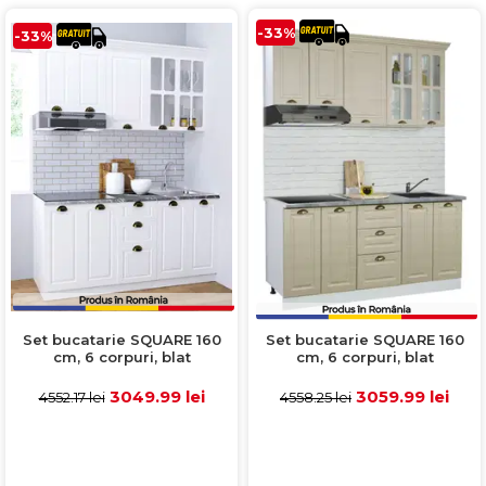
-33%
-33%
Set bucatarie SQUARE 160
Set bucatarie SQUARE 160
cm, 6 corpuri, blat
cm, 6 corpuri, blat
termorezistent, fronturi
termorezistent, fronturi
MDF, alb rustic
MDF, fag
3049.99 lei
3059.99 lei
4552.17 lei
4558.25 lei