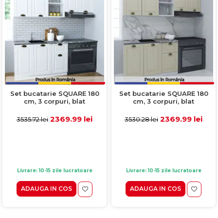
Set bucatarie SQUARE 180
Set bucatarie SQUARE 180
cm, 3 corpuri, blat
cm, 3 corpuri, blat
termorezistent, fronturi
termorezistent, fronturi
MDF, alb rustic
MDF, fag
2369.99 lei
2369.99 lei
3535.72 lei
3530.28 lei
Livrare: 10-15 zile lucratoare
Livrare: 10-15 zile lucratoare
ADAUGA IN COS
ADAUGA IN COS