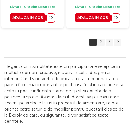
Livrare: 10-15 zile lucratoare
Livrare: 10-15 zile lucratoare
ADAUGA IN COS
ADAUGA IN COS
1
2
3
Eleganta prin simplitate este un principiu care se aplica in
multiple domenii creative, inclusiv in cel al designului
interior. Cand vine vorba de bucataria ta, functionalitatea
pare a fi cel mai important aspect, insa felul in care aceasta
arata iti poate influenta starea de spirit si dorinta de a
petrece timp aici. Asadar, daca iti doresti sa pui mai mare
accent pe ambele laturi in procesul de amenajare, te poti
orienta catre seturile de mobilier pentru bucatarii clasice de
la ExpoMob care, cu siguranta, iti vor satisface toate
cerintele.