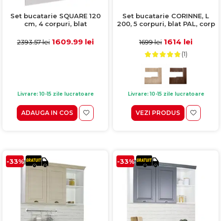
Set bucatarie CORINNE, L
Set bucatarie SQUARE 120
200, 5 corpuri, blat PAL, corp
cm, 4 corpuri, blat
alb, fronturi sonoma
termorezistent, fronturi
deschis
MDF, wenge antichizat
1614 lei
1609.99 lei
1699 lei
2393.57 lei
(1)
Livrare: 10-15 zile lucratoare
Livrare: 10-15 zile lucratoare
VEZI PRODUS
ADAUGA IN COS
-33%
-33%