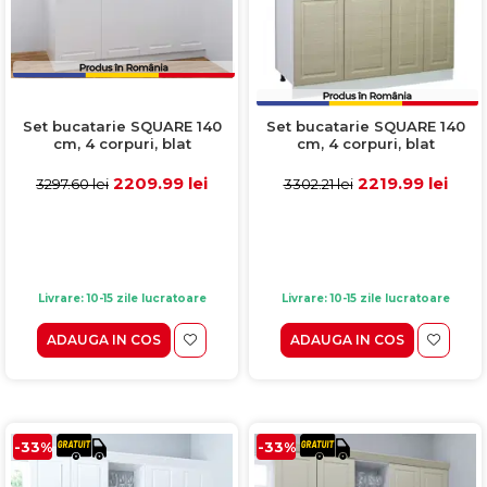
Set bucatarie SQUARE 140
Set bucatarie SQUARE 140
cm, 4 corpuri, blat
cm, 4 corpuri, blat
termorezistent, fronturi
termorezistent, fronturi
MDF, alb rustic
MDF, fag rustic
2209.99 lei
2219.99 lei
3297.60 lei
3302.21 lei
Livrare: 10-15 zile lucratoare
Livrare: 10-15 zile lucratoare
ADAUGA IN COS
ADAUGA IN COS
-33%
-33%