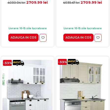
MDF, fag
MDF, alb rustic
2709.99 lei
2709.99 lei
4030.04 lei
4035.47 lei
Livrare: 10-15 zile lucratoare
Livrare: 10-15 zile lucratoare
ADAUGA IN COS
ADAUGA IN COS
-33%
-33%