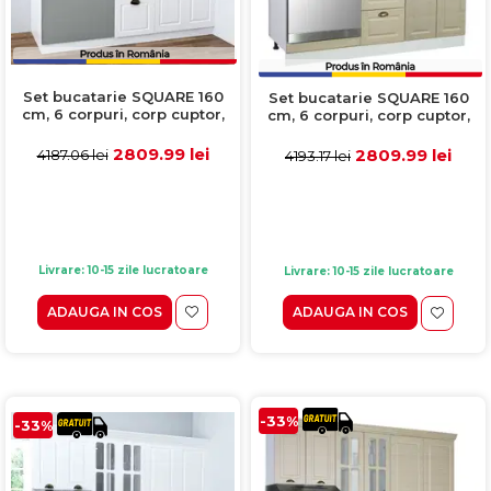
Set bucatarie SQUARE 160
Set bucatarie SQUARE 160
cm, 6 corpuri, corp cuptor,
cm, 6 corpuri, corp cuptor,
blat termorezistent, fronturi
blat termorezistent, fronturi
MDF, alb rustic
MDF, fag
2809.99 lei
2809.99 lei
4187.06 lei
4193.17 lei
Livrare: 10-15 zile lucratoare
Livrare: 10-15 zile lucratoare
ADAUGA IN COS
ADAUGA IN COS
-33%
-33%