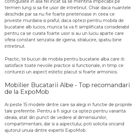
configurate in asa fel incat sa se mentina impecabil pe
termen lung si sa fie usor de intretinut. Chiar daca nuantele
deschide par sa nu fie foarte prietenoase in ceea ce
priveste murdaria si praful, daca optezi pentru mobila de
bucatarie alb lucios, munca ta va fi simplificata considerabil
pentru ca se curata foarte usor si au un luciu aparte care
ofera constant senzatia de igiena, stralucire, spatiu bine
intretinut.
Practic, te bucuri de mobila pentru bucatarie alba care iti
satisface toate nevoile practice si functionale, in timp ce
conturezi un aspect estetic placut si foarte armonios.
Mobilier Bucatarii Albe - Top recomandari
de la ExpoMob
Ai peste 15 modele dintre care sa alegi in functie de propriile
tale preferinte. Pentru a fi sigur ca optezi pentru varianta
ideala, atat din punct de vedere al dimensiunilor,
compartimentarii, dar si a aspectului, poti solicita oricand
ajutorul unuia dintre expertii ExpoMob.