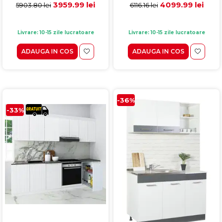
MDF, alb rustic
Alb
4099.99 lei
3959.99 lei
6116.16 lei
5903.80 lei
Livrare: 10-15 zile lucratoare
Livrare: 10-15 zile lucratoare
ADAUGA IN COS
ADAUGA IN COS
-36%
-33%