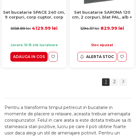
Set bucatarie SPACE 240 cm,
Set bucatarie SARONA 120
9 corpuri, corp cuptor, corp
cm, 2 corpuri, blat PAL, alb +
Jolly, blat termorezistent,
antracit
fronturi MDF, alb rustic
4129.99 lei
829.99 lei
6158.89 lei
1294.57 lei
Livrare: 10-15 zile lucratoare
Stoc epuizat
ADAUGA IN COS
ALERTA STOC
1
2
Pentru a transforma timpul petrecut in bucatarie in
momente de placere si relaxare, aceasta trebuie amenajata
corespunzator. Felul in care arata si este dotata trebuie sa iti
starneasca stari pozitive, lucru pe care il poti obtine foarte
usor daca alegi un stil de amenajare potrivit. Pentru un