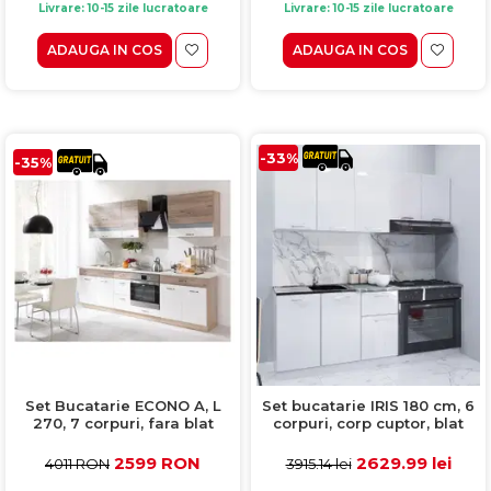
Livrare: 10-15 zile lucratoare
Livrare: 10-15 zile lucratoare
ADAUGA IN COS
ADAUGA IN COS
-33%
-35%
Set Bucatarie ECONO A, L
Set bucatarie IRIS 180 cm, 6
270, 7 corpuri, fara blat
corpuri, corp cuptor, blat
termorezistent, corp
termorezistent, fronturi MDF
sonoma, fronturi sanremo +
vopsit ultralucios, alb
2599 RON
2629.99 lei
4011 RON
3915.14 lei
alb lucios