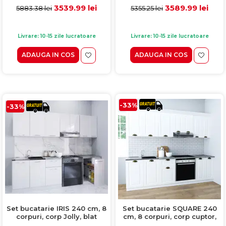
alb
vopsit ultralucios, alb
3539.99 lei
3589.99 lei
5883.38 lei
5355.25 lei
Livrare: 10-15 zile lucratoare
Livrare: 10-15 zile lucratoare
ADAUGA IN COS
ADAUGA IN COS
-33%
-33%
Set bucatarie IRIS 240 cm, 8
Set bucatarie SQUARE 240
corpuri, corp Jolly, blat
cm, 8 corpuri, corp cuptor,
termorezistent, fronturi MDF
blat termorezistent, fronturi