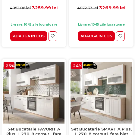
cuptor, blat gros, soft-close,
fronturi MDF vopsit
alb
ultralucios, alb
3259.99 lei
3269.99 lei
4852.06 lei
4872.33 lei
Livrare: 10-15 zile lucratoare
Livrare: 10-15 zile lucratoare
ADAUGA IN COS
ADAUGA IN COS
-23%
-24%
Set Bucatarie FAVORIT A
Set Bucatarie SMART A Plus,
Plus, L 270, 8 corpuri, fara
L 270, 8 corpuri, fara blat