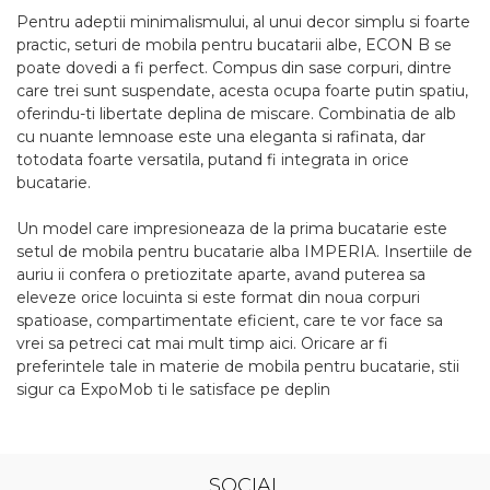
Pentru adeptii minimalismului, al unui decor simplu si foarte
practic, seturi de mobila pentru bucatarii albe, ECON B se
poate dovedi a fi perfect. Compus din sase corpuri, dintre
care trei sunt suspendate, acesta ocupa foarte putin spatiu,
oferindu-ti libertate deplina de miscare. Combinatia de alb
cu nuante lemnoase este una eleganta si rafinata, dar
totodata foarte versatila, putand fi integrata in orice
bucatarie.
Un model care impresioneaza de la prima bucatarie este
setul de mobila pentru bucatarie alba IMPERIA. Insertiile de
auriu ii confera o pretiozitate aparte, avand puterea sa
eleveze orice locuinta si este format din noua corpuri
spatioase, compartimentate eficient, care te vor face sa
vrei sa petreci cat mai mult timp aici. Oricare ar fi
preferintele tale in materie de mobila pentru bucatarie, stii
sigur ca ExpoMob ti le satisface pe deplin
SOCIAL