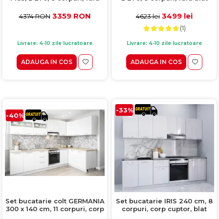
blat termorezistent, corp
termorezistent, corp
sonoma, fronturi alb lucios
sonoma, fronturi alb mat
3359 RON
3499 lei
4374 RON
4623 lei
(1)
Livrare: 4-10 zile lucratoare
Livrare: 4-10 zile lucratoare
ADAUGA IN COS
ADAUGA IN COS
-33%
-40%
Set bucatarie colt GERMANIA
Set bucatarie IRIS 240 cm, 8
300 x 140 cm, 11 corpuri, corp
corpuri, corp cuptor, blat
cuptor, blat gros, soft-close,
termorezistent, fronturi MDF