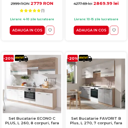
sonoma, fronturi sanremo +
2779 RON
2869.99 lei
2999 RON
4277.69 lei
alb lucios
(1)
Livrare: 4-10 zile lucratoare
Livrare: 10-15 zile lucratoare
ADAUGA IN COS
ADAUGA IN COS
-20%
-20%
Set Bucatarie ECONO C
Set Bucatarie FAVORIT B
PLUS, L 260, 8 corpuri, fara
Plus, L 270, 7 corpuri, fara
blat termorezistent, corp
blat termorezistent, corp