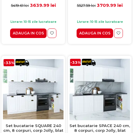
vopsit ultralucios, alb
MDF, alb rustic
3639.99 lei
3709.99 lei
5419.61 lei
5527.59 lei
Livrare: 10-15 zile lucratoare
Livrare: 10-15 zile lucratoare
ADAUGA IN COS
ADAUGA IN COS
-33%
-33%
Set bucatarie SQUARE 240
Set bucatarie SPACE 240 cm,
cm, 8 corpuri, corp Jolly, blat
8 corpuri, corp Jolly, blat