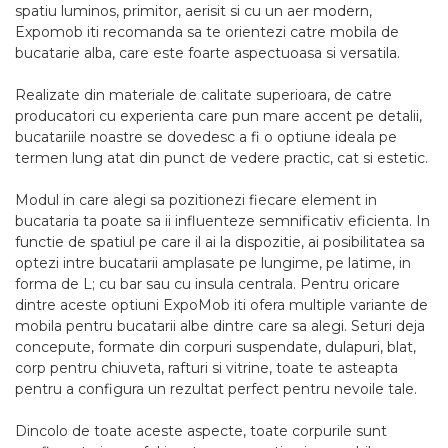
spatiu luminos, primitor, aerisit si cu un aer modern,
Expomob iti recomanda sa te orientezi catre mobila de
bucatarie alba, care este foarte aspectuoasa si versatila.
Realizate din materiale de calitate superioara, de catre
producatori cu experienta care pun mare accent pe detalii,
bucatariile noastre se dovedesc a fi o optiune ideala pe
termen lung atat din punct de vedere practic, cat si estetic.
Modul in care alegi sa pozitionezi fiecare element in
bucataria ta poate sa ii influenteze semnificativ eficienta. In
functie de spatiul pe care il ai la dispozitie, ai posibilitatea sa
optezi intre bucatarii amplasate pe lungime, pe latime, in
forma de L; cu bar sau cu insula centrala. Pentru oricare
dintre aceste optiuni ExpoMob iti ofera multiple variante de
mobila pentru bucatarii albe dintre care sa alegi. Seturi deja
concepute, formate din corpuri suspendate, dulapuri, blat,
corp pentru chiuveta, rafturi si vitrine, toate te asteapta
pentru a configura un rezultat perfect pentru nevoile tale.
Dincolo de toate aceste aspecte, toate corpurile sunt