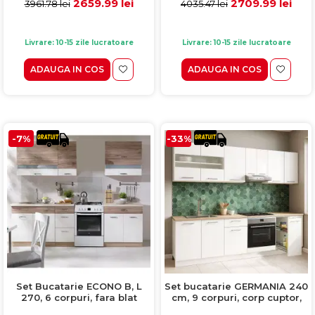
MDF, alb rustic
2659.99 lei
2709.99 lei
3961.78 lei
4035.47 lei
Livrare: 10-15 zile lucratoare
Livrare: 10-15 zile lucratoare
ADAUGA IN COS
ADAUGA IN COS
-7%
-33%
Set Bucatarie ECONO B, L
Set bucatarie GERMANIA 240
270, 6 corpuri, fara blat
cm, 9 corpuri, corp cuptor,
termorezistent, corp
corp Jolly, blat gros, alb