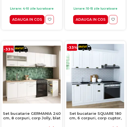
Livrare: 4-10 zile lucratoare
Livrare: 10-15 zile lucratoare
ADAUGA IN COS
ADAUGA IN COS
-33%
-33%
Set bucatarie GERMANIA 240
Set bucatarie SQUARE 180
cm, 8 corpuri, corp Jolly, blat
cm, 6 corpuri, corp cuptor,
gros, alb
blat termorezistent, fronturi