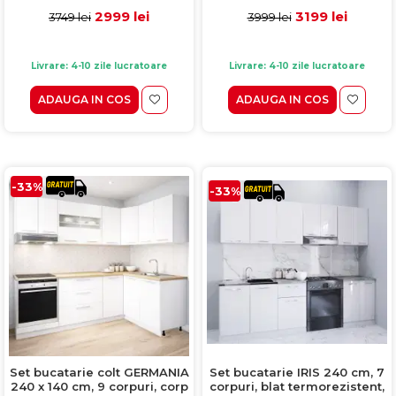
sonoma, fronturi sanremo +
sonoma, fronturi corpuri
2999 lei
3199 lei
3749 lei
3999 lei
alb lucios
superioare alb lucios +
fronturi corpuri inferioare
latte lucios
Livrare: 4-10 zile lucratoare
Livrare: 4-10 zile lucratoare
ADAUGA IN COS
ADAUGA IN COS
-33%
-33%
Set bucatarie colt GERMANIA
Set bucatarie IRIS 240 cm, 7
240 x 140 cm, 9 corpuri, corp
corpuri, blat termorezistent,