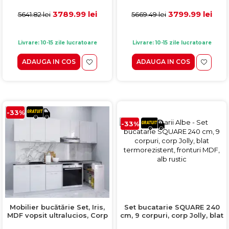
termorezistent, fronturi
termorezistent, fronturi
MDF, alb rustic
MDF, alb rustic
3789.99 lei
3799.99 lei
5641.82 lei
5669.49 lei
Livrare: 10-15 zile lucratoare
Livrare: 10-15 zile lucratoare
ADAUGA IN COS
ADAUGA IN COS
-33%
-33%
Set bucatarie SQUARE 240
Mobilier bucătărie Set, Iris,
cm, 9 corpuri, corp Jolly, blat
MDF vopsit ultralucios, Corp
termorezistent, fronturi
cuptor și Corp Jolly, 240cm,