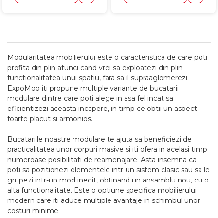
Modularitatea mobilierului este o caracteristica de care poti
profita din plin atunci cand vrei sa exploatezi din plin
functionalitatea unui spatiu, fara sa il supraaglomerezi.
ExpoMob iti propune multiple variante de bucatarii
modulare dintre care poti alege in asa fel incat sa
eficientizezi aceasta incapere, in timp ce obtii un aspect
foarte placut si armonios.
Bucatariile noastre modulare te ajuta sa beneficiezi de
practicalitatea unor corpuri masive si iti ofera in acelasi timp
numeroase posibilitati de reamenajare. Asta insemna ca
poti sa pozitionezi elementele intr-un sistem clasic sau sa le
grupezi intr-un mod inedit, obtinand un ansamblu nou, cu o
alta functionalitate. Este o optiune specifica mobilierului
modern care iti aduce multiple avantaje in schimbul unor
costuri minime.