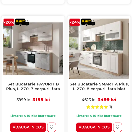
-20%
-24%
Set Bucatarie FAVORIT B
Set Bucatarie SMART A Plus,
Plus, L 270, 7 corpuri, fara
L 270, 8 corpuri, fara blat
blat termorezistent, corp
termorezistent, corp
sonoma, fronturi corpuri
sonoma, fronturi alb mat
3199 lei
3499 lei
3999 lei
4623 lei
superioare alb lucios +
(1)
fronturi corpuri inferioare
latte lucios
Livrare: 4-10 zile lucratoare
Livrare: 4-10 zile lucratoare
ADAUGA IN COS
ADAUGA IN COS