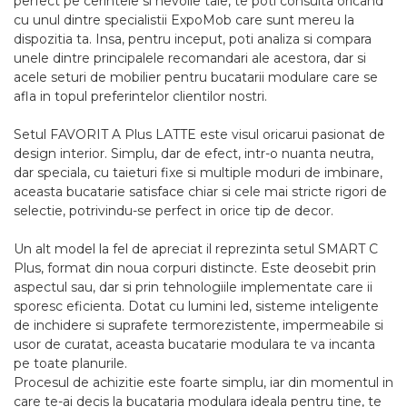
perfect pe cerintele si nevoile tale, te poti consulta oricand
cu unul dintre specialistii ExpoMob care sunt mereu la
dispozitia ta. Insa, pentru inceput, poti analiza si compara
unele dintre principalele recomandari ale acestora, dar si
acele seturi de mobilier pentru bucatarii modulare care se
afla in topul preferintelor clientilor nostri.
Setul FAVORIT A Plus LATTE este visul oricarui pasionat de
design interior. Simplu, dar de efect, intr-o nuanta neutra,
dar speciala, cu taieturi fixe si multiple moduri de imbinare,
aceasta bucatarie satisface chiar si cele mai stricte rigori de
selectie, potrivindu-se perfect in orice tip de decor.
Un alt model la fel de apreciat il reprezinta setul SMART C
Plus, format din noua corpuri distincte. Este deosebit prin
aspectul sau, dar si prin tehnologiile implementate care ii
sporesc eficienta. Dotat cu lumini led, sisteme inteligente
de inchidere si suprafete termorezistente, impermeabile si
usor de curatat, aceasta bucatarie modulara te va incanta
pe toate planurile.
Procesul de achizitie este foarte simplu, iar din momentul in
care te-ai decis la bucataria modulara ideala pentru tine, te