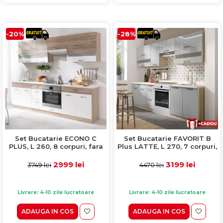
-20%
-28%
Set Bucatarie ECONO C
Set Bucatarie FAVORIT B
PLUS, L 260, 8 corpuri, fara
Plus LATTE, L 270, 7 corpuri,
blat termorezistent, corp
blat termorezistent, corp
sonoma, fronturi sanremo +
sonoma, fronturi latte lucios
2999 lei
3199 lei
3749 lei
4470 lei
alb lucios
Livrare: 4-10 zile lucratoare
Livrare: 4-10 zile lucratoare
ADAUGA IN COS
ADAUGA IN COS