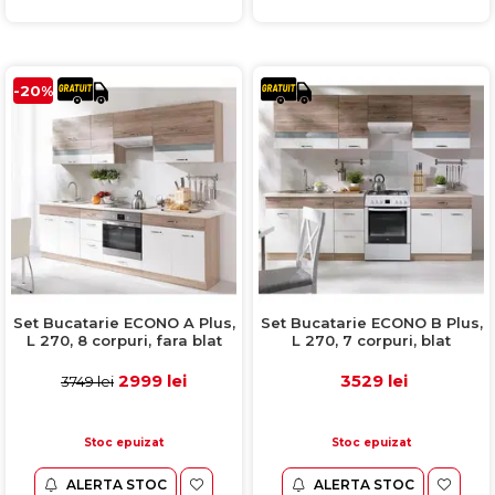
-20%
Set Bucatarie ECONO A Plus,
Set Bucatarie ECONO B Plus,
L 270, 8 corpuri, fara blat
L 270, 7 corpuri, blat
termorezistent, corp
termorezistent, corp
sonoma, fronturi sanremo +
sonoma, fronturi sanremo +
2999 lei
3529 lei
3749 lei
alb lucios
alb lucios
Stoc epuizat
Stoc epuizat
ALERTA STOC
ALERTA STOC