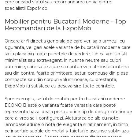
cere oricand sfatul sau recomandarea unuia dintre
specialistii ExpoMob.
Mobilier pentru Bucatarii Moderne - Top
Recomandari de la ExpoMob
Oricare ar fi directia generala pe care veri sa o urmezi, cu
siguranta, vei gasi acele variante de bucatarii moderne care
sa iti placa din toate punctele de vedere. Fie ca vrei un stil
minimalist sau extravagant, in nuante neutre sau culori
puternice, care sa te ajute sa conturezi o atmosfera intima
sau din contra, foarte primitoare, seturi compuse din piese
compacte sau din corpuri voluminoase, cu prestanta,
ExpoMob iti satisface cu desavarsire toate cerintele.
Spre exemplu, setul de mobila pentru bucatarii moderne
ECONO B este o varianta foarte versatila care poate
reprezenta baza ideala pentru orice tip de design interior pe
care ai vrea sa il configurezi. Alaturarea de alb cu note
lemnoase aduce o nota de eleganta si rafinament, in timp
ce insertiile subtile de metal si taieturile ascunse subliniaza