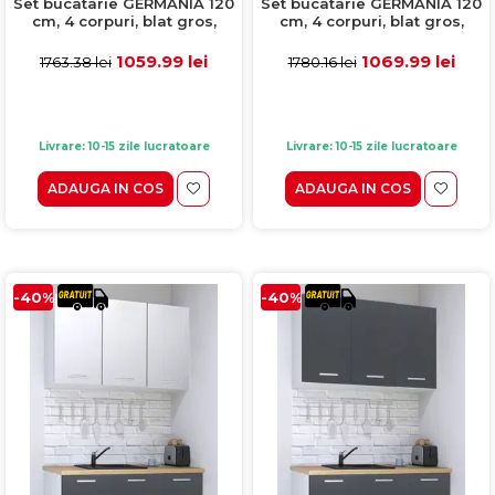
Set bucatarie GERMANIA 120
Set bucatarie GERMANIA 120
cm, 4 corpuri, blat gros,
cm, 4 corpuri, blat gros,
sonoma + alb
sonoma
1059.99 lei
1069.99 lei
1763.38 lei
1780.16 lei
Livrare: 10-15 zile lucratoare
Livrare: 10-15 zile lucratoare
ADAUGA IN COS
ADAUGA IN COS
-40%
-40%