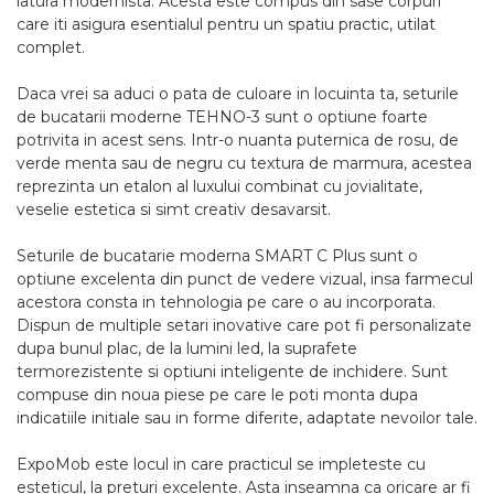
latura modernista. Acesta este compus din sase corpuri
care iti asigura esentialul pentru un spatiu practic, utilat
complet.
Daca vrei sa aduci o pata de culoare in locuinta ta, seturile
de bucatarii moderne TEHNO-3 sunt o optiune foarte
potrivita in acest sens. Intr-o nuanta puternica de rosu, de
verde menta sau de negru cu textura de marmura, acestea
reprezinta un etalon al luxului combinat cu jovialitate,
veselie estetica si simt creativ desavarsit.
Seturile de bucatarie moderna SMART C Plus sunt o
optiune excelenta din punct de vedere vizual, insa farmecul
acestora consta in tehnologia pe care o au incorporata.
Dispun de multiple setari inovative care pot fi personalizate
dupa bunul plac, de la lumini led, la suprafete
termorezistente si optiuni inteligente de inchidere. Sunt
compuse din noua piese pe care le poti monta dupa
indicatiile initiale sau in forme diferite, adaptate nevoilor tale.
ExpoMob este locul in care practicul se impleteste cu
esteticul, la preturi excelente. Asta inseamna ca oricare ar fi