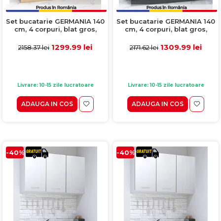
Set bucatarie GERMANIA 140
Set bucatarie GERMANIA 140
cm, 4 corpuri, blat gros,
cm, 4 corpuri, blat gros,
sonoma
antracit
1299.99 lei
1309.99 lei
2158.37 lei
2171.62 lei
Livrare: 10-15 zile lucratoare
Livrare: 10-15 zile lucratoare
ADAUGA IN COS
ADAUGA IN COS
-40%
-40%