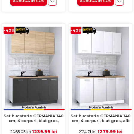
ADAUGA IN COS
ADAUGA IN COS
-40%
-40%
Set bucatarie GERMANIA 140
Set bucatarie GERMANIA 140
cm, 4 corpuri, blat gros,
cm, 4 corpuri, blat gros, alb
antracit + sonoma
1239.99 lei
1279.99 lei
2065.05 lei
2124.71 lei