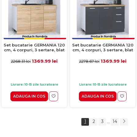
Set bucatarie GERMANIA 120
Set bucatarie GERMANIA 120
cm, 4 corpuri, 3 sertare, blat
cm, 4 corpuri, 3 sertare, blat
gros, sonoma + alb
gros, antracit + alb
1369.99 lei
1369.99 lei
2268.31 lei
2278.67 lei
Livrare: 10-15 zile lucratoare
Livrare: 10-15 zile lucratoare
ADAUGA IN COS
ADAUGA IN COS
1
2
3
14
...