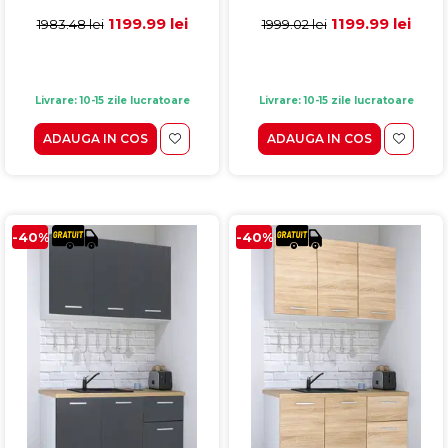
gros, antracit + alb
gros, antracit + sonoma
1199.99 lei
1199.99 lei
1983.48 lei
1999.02 lei
Livrare: 10-15 zile lucratoare
Livrare: 10-15 zile lucratoare
ADAUGA IN COS
ADAUGA IN COS
-40%
-40%