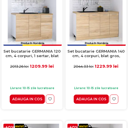
Set bucatarie GERMANIA 120
Set bucatarie GERMANIA 140
cm, 4 corpuri, 1 sertar, blat
cm, 4 corpuri, blat gros,
gros, sonoma + antracit
sonoma + alb
1209.99 lei
1229.99 lei
2013.26 lei
2044.33 lei
Livrare: 10-15 zile lucratoare
Livrare: 10-15 zile lucratoare
ADAUGA IN COS
ADAUGA IN COS
-40%
-40%