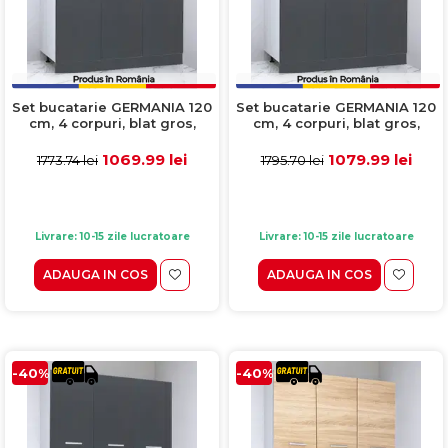
Set bucatarie GERMANIA 120
Set bucatarie GERMANIA 120
cm, 4 corpuri, blat gros,
cm, 4 corpuri, blat gros,
antracit + alb
antracit
1069.99 lei
1079.99 lei
1773.74 lei
1795.70 lei
Livrare: 10-15 zile lucratoare
Livrare: 10-15 zile lucratoare
ADAUGA IN COS
ADAUGA IN COS
-40%
-40%