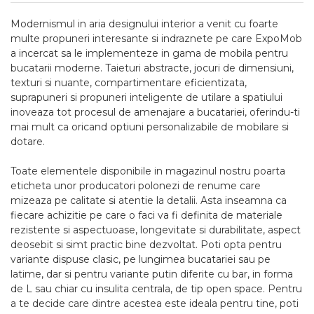
Modernismul in aria designului interior a venit cu foarte
multe propuneri interesante si indraznete pe care ExpoMob
a incercat sa le implementeze in gama de mobila pentru
bucatarii moderne. Taieturi abstracte, jocuri de dimensiuni,
texturi si nuante, compartimentare eficientizata,
suprapuneri si propuneri inteligente de utilare a spatiului
inoveaza tot procesul de amenajare a bucatariei, oferindu-ti
mai mult ca oricand optiuni personalizabile de mobilare si
dotare.
Toate elementele disponibile in magazinul nostru poarta
eticheta unor producatori polonezi de renume care
mizeaza pe calitate si atentie la detalii. Asta inseamna ca
fiecare achizitie pe care o faci va fi definita de materiale
rezistente si aspectuoase, longevitate si durabilitate, aspect
deosebit si simt practic bine dezvoltat. Poti opta pentru
variante dispuse clasic, pe lungimea bucatariei sau pe
latime, dar si pentru variante putin diferite cu bar, in forma
de L sau chiar cu insulita centrala, de tip open space. Pentru
a te decide care dintre acestea este ideala pentru tine, poti