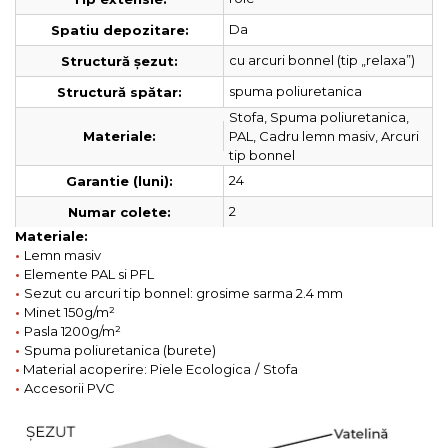
Da
Spatiu depozitare:
cu arcuri bonnel (tip „relaxa”)
Structură șezut:
spuma poliuretanica
Structură spătar:
Stofa, Spuma poliuretanica,
PAL, Cadru lemn masiv, Arcuri
Materiale:
tip bonnel
24
Garantie (luni):
2
Numar colete:
Materiale:
•
Lemn masiv
•
Elemente PAL si PFL
•
Sezut cu arcuri tip bonnel: grosime sarma 2.4 mm
•
Minet 150g/
m²
•
Pasla 1200g/
m²
•
Spuma poliuretanica (burete)
•
Material acoperire: Piele Ecologica
/
Stofa
•
Accesorii PVC