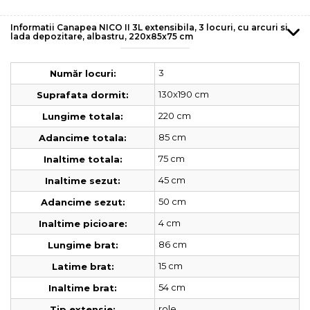
Informatii Canapea NICO II 3L extensibila, 3 locuri, cu arcuri si
lada depozitare, albastru, 220x85x75 cm
3
Număr locuri:
130x190 cm
Suprafata dormit:
220 cm
Lungime totala:
85 cm
Adancime totala:
75 cm
Inaltime totala:
45 cm
Inaltime sezut:
50 cm
Adancime sezut:
4 cm
Inaltime picioare:
86 cm
Lungime brat:
15 cm
Latime brat:
54 cm
Inaltime brat:
role
Tip extensie: