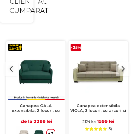
CLIENTI AU
CUMPARAT
-25%
Canapea GALA
Canapea extensibila
extensibila, 2 locuri, cu
VIOLA, 3 locuri, cu arcuri si
arcuri si lada depozitare,
lada pentru depozitare,
verde inchis, 143x98x98
crem + maro, 228x85x85
de la 2299 lei
1599 lei
2124 lei
cm
cm
(5)
+7