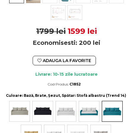
1799 lei
1599 lei
Economisesti:
200
lei
ADAUGA LA FAVORITE
Livrare: 10-15 zile lucratoare
Cod Produs:
C1852
Durata de livrare:
10-15 zile lucratoare
Culoare
: Bază, Brate, Șezut, Spătar: Stofă albastru (Trend 14)