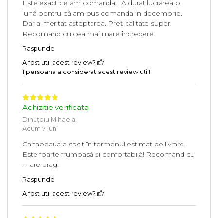
Este exact ce am comandat. A durat lucrarea o
lună pentru că am pus comanda in decembrie.
Dar a meritat așteptarea. Preț calitate super.
Recomand cu cea mai mare încredere.
Raspunde
A fost util acest review?
1 persoana a considerat acest review util!
Achizitie verificata
Dinuțoiu Mihaela,
Acum 7 luni
Canapeaua a sosit în termenul estimat de livrare.
Este foarte frumoasă și confortabilă! Recomand cu
mare drag!
Raspunde
A fost util acest review?