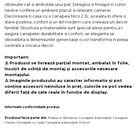
obisnuite cat si atributiile unui pat. Designul si finisajul in culori
neutre confera un ambient placut si relaxant camerei.
Decoreaza-ti casa cu o canapea Nico 2 3L, aceasta iti ofera o
stare pozitiva, confort si un stil modern care creeaza un decor
familial. Structura si materialele sunt special alese pentru a-i
asigura canapelei durabilitate si confort, iar eleganta sa
deosebita si dimensiunile generoase o vor transforma in piesa
centrala a oricarui decor.
Important:
⚠️ Produsul se livrează parțial montat, ambalat în folie,
însoțit de schiță de montaj și accesoriile necesare
montajului.
⚠️ Imaginile produsului au caracter informativ și pot
conține accesorii neincluse în preț, culorile se pot vedea
diferit față de cele reale în funcție de display.
Informatii conformitate produs
Produsul face parte din
:
Produs în România
,
Canapele Extensibile
,
Canapele
Clasice
,
Canapele cu Lada
,
Canapele extensibile 3 locuri