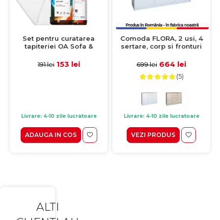
Set pentru curatarea
Comoda FLORA, 2 usi, 4
tapiteriei OA Sofa &
sertare, corp si fronturi
Eliminator 250 ml + 1
alb, 120x40x97 cm
Laveta din microfibra
153 lei
664 lei
191 lei
699 lei
35x35 cm
(5)
Livrare: 4-10 zile lucratoare
Livrare: 4-10 zile lucratoare
ADAUGA IN COS
VEZI PRODUS
ALTI