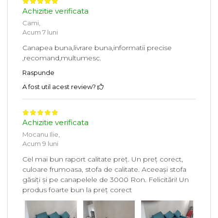
Achizitie verificata
Cami,
Acum 7 luni
Canapea buna,livrare buna,informatii precise
,recomand,multumesc.
Raspunde
A fost util acest review?
Achizitie verificata
Mocanu Ilie,
Acum 9 luni
Cel mai bun raport calitate preț. Un preț corect,
culoare frumoasa, stofa de calitate. Aceeași stofa
găsiți și pe canapelele de 3000 Ron. Felicitări! Un
produs foarte bun la preț corect