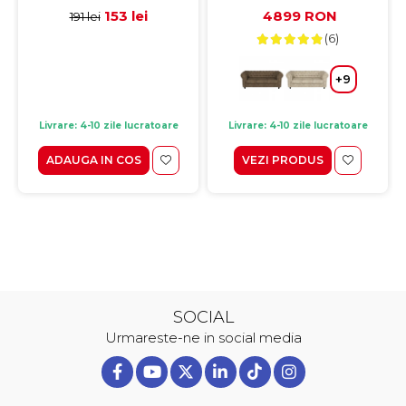
Laveta din microfibra
205x90x80 cm
153 lei
4899 RON
191 lei
35x35 cm
(6)
+9
Livrare: 4-10 zile lucratoare
Livrare: 4-10 zile lucratoare
ADAUGA IN COS
VEZI PRODUS
SOCIAL
Urmareste-ne in social media