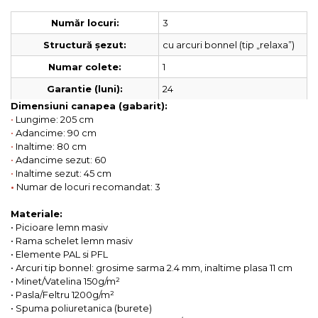
3
Număr locuri:
cu arcuri bonnel (tip „relaxa”)
Structură șezut:
1
Numar colete:
24
Garantie (luni):
Dimensiuni canapea (gabarit):
•
Lungime: 205 cm
•
Adancime: 90 cm
•
Inaltime: 80 cm
•
Adancime sezut: 60
•
Inaltime sezut: 45 cm
•
Numar de locuri recomandat: 3
Materiale:
• Picioare lemn masiv
• Rama schelet lemn masiv
• Elemente PAL si PFL
• Arcuri tip bonnel: grosime sarma 2.4 mm, inaltime plasa 11 cm
• Minet/Vatelina 150g/m²
• Pasla/Feltru 1200g/m²
• Spuma poliuretanica (burete)