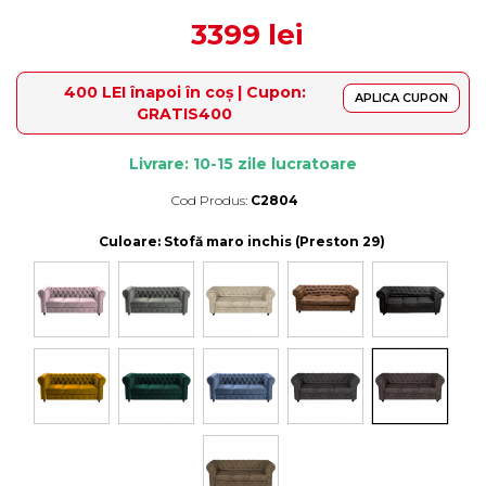
3399 lei
400 LEI înapoi în coș | Cupon:
APLICA CUPON
GRATIS400
Livrare: 10-15 zile lucratoare
Cod Produs:
C2804
Durata de livrare:
10-15 zile lucratoare
Culoare
: Stofă maro inchis (Preston 29)