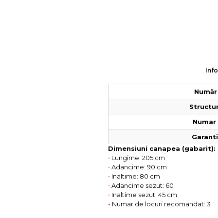
Info
Număr 
Structur
Numar 
Garantie
Dimensiuni canapea (gabarit):
•
Lungime: 205 cm
•
Adancime: 90 cm
•
Inaltime: 80 cm
•
Adancime sezut: 60
•
Inaltime sezut: 45 cm
•
Numar de locuri recomandat: 3