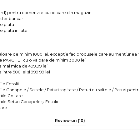
ard) pentru comenzile cu ridicare din magazin
ansfer bancar
e plata
 plata in rate
valoare de minim 1000 lei, excepție fac produsele care au mențiun
e PARCHET cu o valoare de minim 3000 lei.
e mai mica de 499.99 lei
intre 500 lei si 999.99 lei
le Fotolii
le Canapele / Saltele / Paturi tapitate / Paturi cu saltele / Paturi pentr
iile Coltare
iile Seturi Canapele și Fotolii
rare
Review-uri
(10)