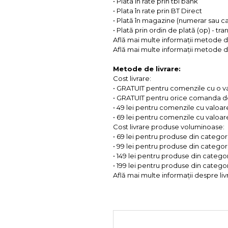
• Plata în rate prin tbi bank
• Plata în rate prin BT Direct
• Plată în magazine (numerar sau c
• Plată prin ordin de plată (op) - tr
Află mai multe informații metode d
Află mai multe informații metode de
Metode de livrare:
Cost livrare:
• GRATUIT pentru comenzile cu o 
• GRATUIT pentru orice comanda d
• 49 lei pentru comenzile cu valoar
• 69 lei pentru comenzile cu valoare 
Cost livrare produse voluminoase:
• 69 lei pentru produse din categorii
• 99 lei pentru produse din categorii
• 149 lei pentru produse din categor
• 199 lei pentru produse din categor
Află mai multe informații despre liv