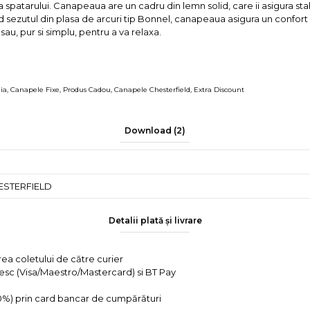
a spatarului. Canapeaua are un cadru din lemn solid, care ii asigura stabi
nd sezutul din plasa de arcuri tip Bonnel, canapeaua asigura un confort
 sau, pur si simplu, pentru a va relaxa.
ia
,
Canapele Fixe
,
Produs Cadou
,
Canapele Chesterfield
,
Extra Discount
Download (2)
HESTERFIELD
Detalii plată și livrare
rea coletului de către curier
tesc (Visa/Maestro/Mastercard) si BT Pay
 0%) prin card bancar de cumpărături