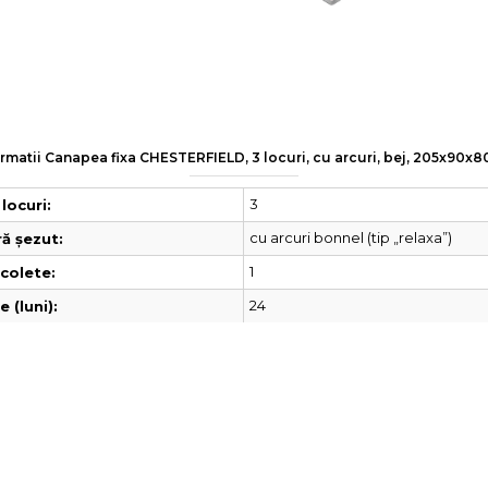
rmatii Canapea fixa CHESTERFIELD, 3 locuri, cu arcuri, bej, 205x90x
3
locuri:
cu arcuri bonnel (tip „relaxa”)
ă șezut:
1
colete:
24
 (luni):