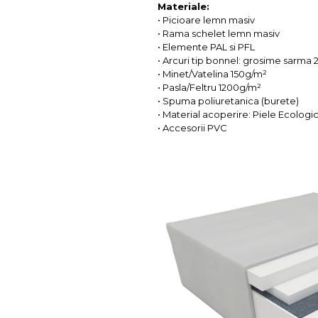
Materiale:
• Picioare lemn masiv
• Rama schelet lemn masiv
• Elemente PAL si PFL
• Arcuri tip bonnel: grosime sarma 
• Minet/Vatelina 150g/m²
• Pasla/Feltru 1200g/m²
• Spuma poliuretanica (burete)
• Material acoperire: Piele Ecologic
• Accesorii PVC