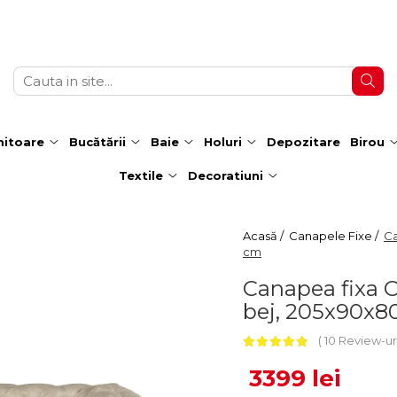
itoare
Bucătării
Baie
Holuri
Depozitare
Birou
Textile
Decoratiuni
Acasă /
Canapele Fixe /
Ca
cm
Canapea fixa C
bej, 205x90x8
10 Review-ur
3399 lei