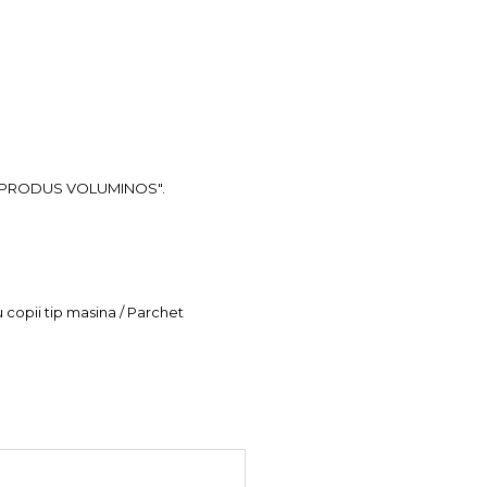
ea "PRODUS VOLUMINOS".
u copii tip masina / Parchet