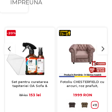
IMPREUNA
-20%
Set pentru curatarea
Fotoliu CHESTERFIELD cu
tapiteriei OA Sofa &
arcuri, roz prafuit,
Eliminator 250 ml + 1
105x90x80 cm
Laveta din microfibra
153 lei
1999 RON
191 lei
35x35 cm
+11