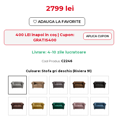
2799 lei
ADAUGA LA FAVORITE
400 LEI înapoi în coș | Cupon:
APLICA CUPON
GRATIS400
Livrare: 4-10 zile lucratoare
Cod Produs:
C2246
Durata de livrare:
4-10 zile lucratoare
Culoare
: Stofa gri deschis (Riviera 91)