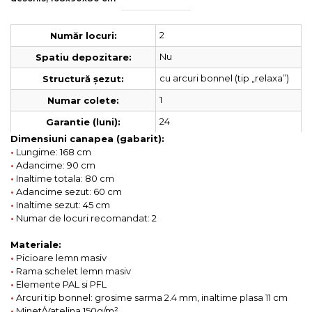
2
Număr locuri:
Nu
Spatiu depozitare:
cu arcuri bonnel (tip „relaxa”)
Structură șezut:
1
Numar colete:
24
Garantie (luni):
Dimensiuni canapea (gabarit):
•
Lungime: 168 cm
•
Adancime: 90 cm
•
Inaltime totala: 80 cm
•
Adancime sezut: 60 cm
•
Inaltime sezut: 45 cm
•
Numar de locuri recomandat: 2
Materiale:
•
Picioare lemn masiv
•
Rama schelet lemn masiv
•
Elemente PAL si PFL
•
Arcuri tip bonnel: grosime sarma 2.4 mm, inaltime plasa 11 cm
•
Minet/Vatelina 150g/m²