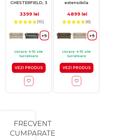
CHESTERFIELD, 3
extensibila
CHESTERFIEL
locuri, cu arcuri,
CHESTERFIELD, 3
extensibila, 3
roz, 205x90x80 cm
locuri, cu arcuri,
locuri, cu arcuri
3399 lei
4899 lei
5199 lei
roz prafuit,
205x90x80 cm
(10)
(6)
205x90x80 cm
Configurator 3
+9
+9
Livrare: 4-10 zile
Livrare: 4-10 zile
Livrare: 10-15 zile
lucratoare
lucratoare
lucratoare
VEZI PRODUS
VEZI PRODUS
VEZI PRODUS
FRECVENT
CUMPARATE