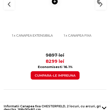
1 x CANAPEA EXTENSIBILA
1 x CANAPEA FIXA
1 x 
CHESTERFIELD, 3 LOCURI,
CHESTERFIELD, 2 LOCURI,
CU A
CU ARCURI, GRI DESCHIS,
CU ARCURI, GRI DESCHIS,
4899
2799
205X90X80 CM
168X90X80 CM
9897 lei
8299 lei
Economisesti 16.1%
CUMPARA-LE IMPREUNA
Informatii Canapea fixa CHESTERFIELD, 2 locuri, cu arcuri, gri
deschis, 168x90x80 cm