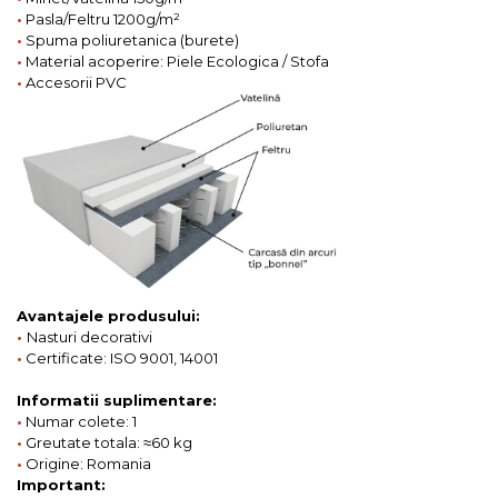
•
Pasla/Feltru 1200g/m²
•
Spuma poliuretanica (burete)
•
Material acoperire: Piele Ecologica / Stofa
•
Accesorii PVC
Avantajele produsului:
•
Nasturi decorativi
•
Certificate: ISO 9001, 14001
Informatii suplimentare:
•
Numar colete: 1
•
Greutate totala: ≈60 kg
•
Origine: Romania
Important: