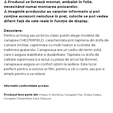
⚠️ Produsul se livrează montat, ambalat în folie,
necesitând numai montarea picioarelor.
⚠️ Imaginile produsului au caracter informativ și pot
conține accesorii neincluse în preț, culorile se pot vedea
diferit față de cele reale în funcție de display.
Descriere:
Pentru un living sau un birou clasic puteti alege modelul de
canapea CHESTERFIELD, caracterizata prin tapiteria din stofa de
culoare inchisa, capitonata cu multi nasturi si cu brate de
inaltimea spatarului. Canapeaua are un cadru din lemn solid,
care ii asigura stabilitate si durabilitate. Tapitata cu stofa de
calitate superioara si a sezut cu plasa de arcuri tip Bonnel,
canapeaua asigura un confort optim la sedere. Este locul
perfect pentru a viziona un film, pentru a citi o carte, sau pur si
simplu pentru a va relaxa!
Informatii conformitate produs
Produsul face parte din
:
Produs în România
,
Canapele Fixe
,
Produs Cadou
,
Canapele Chesterfield
,
Extra Discount