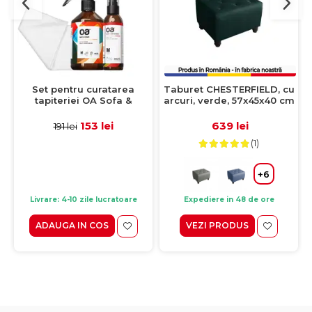
Set pentru curatarea
Taburet CHESTERFIELD, cu
tapiteriei OA Sofa &
arcuri, verde, 57x45x40 cm
Eliminator 250 ml + 1
Laveta din microfibra
153 lei
639 lei
191 lei
35x35 cm
(1)
+6
Livrare: 4-10 zile lucratoare
Expediere in 48 de ore
ADAUGA IN COS
VEZI PRODUS