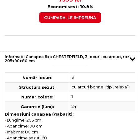
Economisesti 10.8%
CUMPARA-LE IMPREUNA
Informatii Canapea fixa CHESTERFIELD, 3 locuri, cu arcuri, roz,
205x90x80 cm
3
Număr locuri:
cu arcuri bonnel (tip „relaxa”)
Structură șezut:
1
Numar colete:
24
Garantie (luni):
Dimensiuni canapea (gabarit):
•
Lungime: 205 cm
•
Adancime: 90 cm
•
Inaltime: 80 cm
•
Adancime sezut: 60