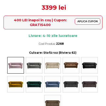
3399 lei
400 LEI înapoi în coș | Cupon:
APLICA CUPON
GRATIS400
Livrare: 4-10 zile lucratoare
Cod Produs:
2268
Durata de livrare:
4-10 zile lucratoare
Culoare
: Stofă roz (Riviera 62)