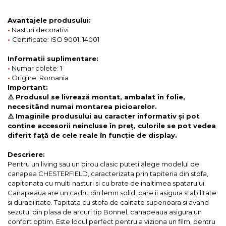
Avantajele produsului:
•
Nasturi decorativi
•
Certificate: ISO 9001, 14001
Informatii suplimentare:
•
Numar colete: 1
•
Origine: Romania
Important:
⚠️ Produsul se livrează montat, ambalat în folie,
necesitând numai montarea picioarelor.
⚠️ Imaginile produsului au caracter informativ și pot
conține accesorii neincluse în preț, culorile se pot vedea
diferit față de cele reale în funcție de display.
Descriere:
Pentru un living sau un birou clasic puteti alege modelul de
canapea CHESTERFIELD, caracterizata prin tapiteria din stofa,
capitonata cu multi nasturi si cu brate de inaltimea spatarului.
Canapeaua are un cadru din lemn solid, care ii asigura stabilitate
si durabilitate. Tapitata cu stofa de calitate superioara si avand
sezutul din plasa de arcuri tip Bonnel, canapeaua asigura un
confort optim. Este locul perfect pentru a viziona un film, pentru