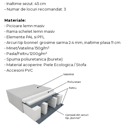
•
Inaltime sezut: 45 cm
•
Numar de locuri recomandat: 3
Materiale:
• Picioare lemn masiv
• Rama schelet lemn masiv
• Elemente PAL si PFL
• Arcuri tip bonnel: grosime sarma 2.4 mm, inaltime plasa 11 cm
• Minet/Vatelina 150g/m²
• Pasla/Feltru 1200g/m²
• Spuma poliuretanica (burete)
• Material acoperire: Piele Ecologica / Stofa
• Accesorii PVC