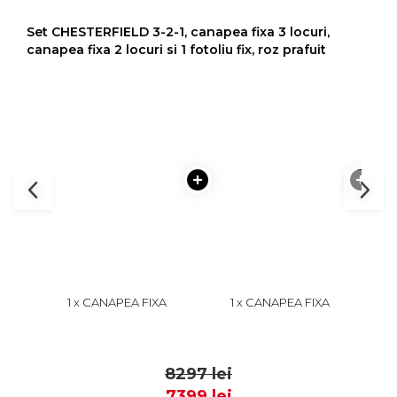
Set CHESTERFIELD 3-2-1, canapea fixa 3 locuri,
canapea fixa 2 locuri si 1 fotoliu fix, roz prafuit
1 x CANAPEA FIXA
1 x CANAPEA FIXA
1 x 
CHESTERFIELD, 3 LOCURI,
CHESTERFIELD, 2 LOCURI,
CU A
CU ARCURI, ROZ,
CU ARCURI, ROZ PRAFUIT,
3399
2799
205X90X80 CM
168X90X80 CM
8297 lei
7399 lei