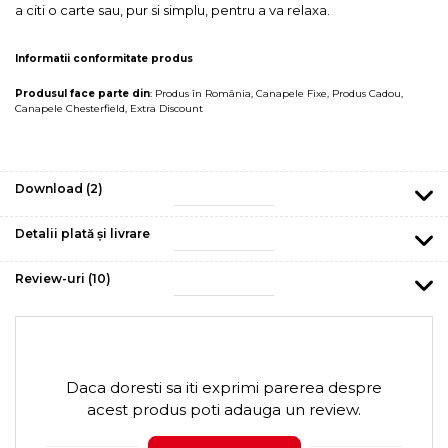
a citi o carte sau, pur si simplu, pentru a va relaxa.
Informatii conformitate produs
Produsul face parte din
:
Produs în România
,
Canapele Fixe
,
Produs Cadou
,
Canapele Chesterfield
,
Extra Discount
Download (2)
Detalii plată și livrare
Review-uri
(10)
Daca doresti sa iti exprimi parerea despre
acest produs poti adauga un review.