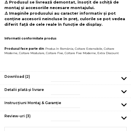
⚠️ Produsul se livrează demontat, însoțit de schiță de
montaj și accesoriile necesare montajului.
⚠️ Imaginile produsului au caracter informativ și pot
conține accesorii neincluse în preț, culorile se pot vedea
diferit față de cele reale în funcție de display.
Informatii conformitate produs
Produsul face parte din
:
Produs în România
,
Coltare Extensibile
,
Coltare
Moderne
,
Coltare Modulare
,
Coltare Fixe
,
Coltare Fixe Moderne
,
Extra Discount
Download (2)
Detalii plată și livrare
Instrucțiuni Montaj & Garanție
Review-uri
(3)