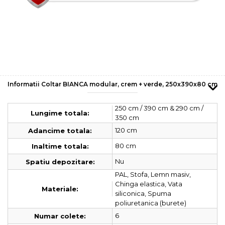
Informatii Coltar BIANCA modular, crem + verde, 250x390x80 cm
250 cm / 390 cm & 290 cm /
Lungime totala:
350 cm
120 cm
Adancime totala:
80 cm
Inaltime totala:
Nu
Spatiu depozitare:
PAL, Stofa, Lemn masiv,
Chinga elastica, Vata
Materiale:
siliconica, Spuma
poliuretanica (burete)
6
Numar colete: