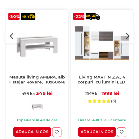
-30%
-22%
Masuta living AMBRA, alb
Living MARTIN Z.A., 4
+ stejar Rovere, 110x60x46
corpuri, cu lumini LED,
cm
corp PAL artisan, fronturi
MDF alb lucios si gri mat,
349 lei
1999 lei
499 lei
2549 lei
305x53x195 cm
(6)
Expediere in 48 de ore
Livrare: 4-10 zile lucratoare
ADAUGA IN COS
ADAUGA IN COS