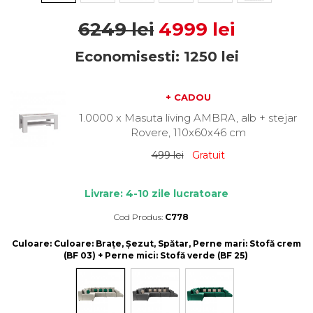
6249 lei
4999 lei
Economisesti:
1250
lei
+ CADOU
1.0000 x Masuta living AMBRA, alb + stejar
Rovere, 110x60x46 cm
499 lei
Gratuit
Livrare: 4-10 zile lucratoare
Cod Produs:
C778
Durata de livrare:
4-10 zile lucratoare
Culoare
: Culoare: Brațe, Șezut, Spătar, Perne mari: Stofă crem
(BF 03) + Perne mici: Stofă verde (BF 25)