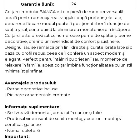
24
Garantie (luni):
Colțarul modular BIANCA este o piesă de mobilier versatilă,
ideală pentru amenajarea livingului după preferințele tale,
deoarece fiecare modul poate fi poziționat liber în funcție de
spațiu și stil, contribuind la eliminarea monotoniei din încăpere.
Colțarul este prevăzut cu numeroase perne de spătar și perne
decorative, oferind un nivel ridicat de confort și susținere.
Designul său se remarcă prin linii drepte și curate, brațe late și o
bază cu profil redus, ceea ce îi conferă un aspect modern și
elegant. Perfect pentru întâlniri cu prietenii sau momente de
relaxare în familie, acest colțar îmbină funcționalitatea cu un stil
minimalist și rafinat.
Avantajele produsului:
•
Perne decorative incluse
•
Picioare ornamentale cromate
Informații suplimentare:
•
Se livrează demontat, ambalat în carton și folie
•
Produsul vine insotit de schita montaj, accesorii montaj si
certificat garantie
•
Numar colete: 6
Important: