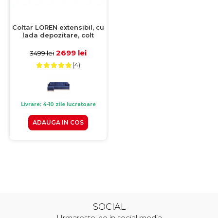
Coltar LOREN extensibil, cu
lada depozitare, colt
interschimbabil, albastru,
240x143x85 cm
2699 lei
3499 lei
(4)
Livrare: 4-10 zile lucratoare
ADAUGA IN COS
SOCIAL
Urmareste-ne in social media