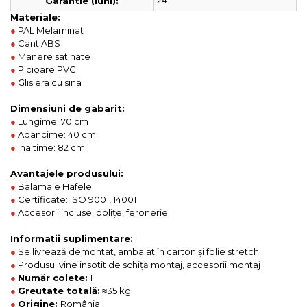
24
Garantie (luni):
Materiale:
●
PAL Melaminat
●
Cant ABS
●
Manere satinate
●
Picioare PVC
●
Glisiera cu sina
Dimensiuni de gabarit:
●
Lungime: 70 cm
●
Adancime: 40 cm
●
Inaltime: 82 cm
Avantajele produsului:
●
Balamale Hafele
●
Certificate: ISO 9001, 14001
●
Accesorii incluse: polițe, feronerie
Informații suplimentare:
●
Se livrează demontat, ambalat în carton și folie stretch.
●
Produsul vine insotit de schiță montaj, accesorii montaj
●
Număr colete:
1
●
Greutate totală:
≈35 kg
●
Origine:
România