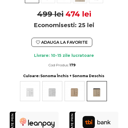
499 lei
474 lei
Economisesti:
25
lei
ADAUGA LA FAVORITE
Livrare: 10-15 zile lucratoare
Cod Produs:
179
Durata de livrare:
10-15 zile lucratoare
Culoare
: Sonoma Închis + Sonoma Deschis