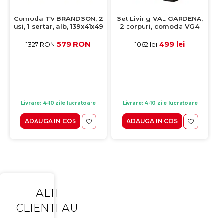
Comoda TV BRANDSON, 2
Set Living VAL GARDENA,
usi, 1 sertar, alb, 139x41x49
2 corpuri, comoda VG4,
cm
etajera, VG9, corp PAL nuc,
fronturi MDF late lucios
579 RON
499 lei
1327 RON
1062 lei
Livrare: 4-10 zile lucratoare
Livrare: 4-10 zile lucratoare
ADAUGA IN COS
ADAUGA IN COS
ALTI
CLIENTI AU