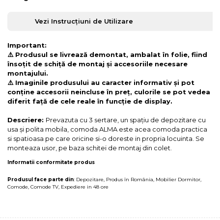
Vezi Instrucțiuni de Utilizare
Important:
⚠️ Produsul se livrează demontat, ambalat în folie, fiind
însoțit de schiță de montaj și accesoriile necesare
montajului.
⚠️ Imaginile produsului au caracter informativ și pot
conține accesorii neincluse în preț, culorile se pot vedea
diferit față de cele reale în funcție de display.
Descriere:
Prevazuta cu 3 sertare, un spațiu de depozitare cu
usa și polita mobila, comoda ALMA este acea comoda practica
si spatioasa pe care oricine si-o doreste in propria locuinta. Se
monteaza usor, pe baza schitei de montaj din colet.
Informatii conformitate produs
Produsul face parte din
:
Depozitare
,
Produs în România
,
Mobilier Dormitor
,
Comode
,
Comode TV
,
Expediere in 48 ore