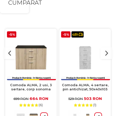
CUMPARAT
-5%
-5%
Comoda ALMA, 2 usi, 3
Comoda ALMA, 4 sertare,
sertare, corp sonoma
pin antichizat, 50x40x103
inchis, fronturi sonoma
cm
deschis, 105x40x82 cm
664 RON
503 RON
699 RON
529 RON
(6)
(1)