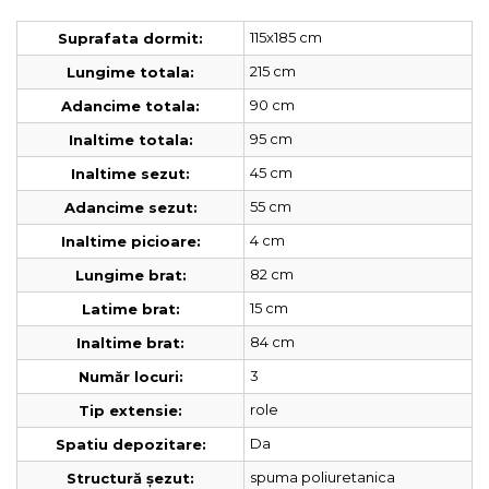
115x185 cm
Suprafata dormit:
215 cm
Lungime totala:
90 cm
Adancime totala:
95 cm
Inaltime totala:
45 cm
Inaltime sezut:
55 cm
Adancime sezut:
4 cm
Inaltime picioare:
82 cm
Lungime brat:
15 cm
Latime brat:
84 cm
Inaltime brat:
3
Număr locuri:
role
Tip extensie:
Da
Spatiu depozitare:
spuma poliuretanica
Structură șezut: