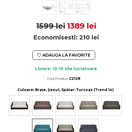
1599 lei
1389 lei
Economisesti:
210
lei
ADAUGA LA FAVORITE
Livrare: 10-15 zile lucratoare
Cod Produs:
C2128
Durata de livrare:
10-15 zile lucratoare
Culoare
: Brațe, Șezut, Spătar: Turcoaz (Trend 14)