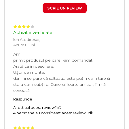
SCRIE UN REVIEW
Achizitie verificata
Ion Atodiresei,
Acum 8 luni
Am
primit produsul pe care l-am comandat.
Arată ca în descriere.
Ușor de montat
dar mi se pare că salteaua este puțin cam tare și
stofa cam subțire. Curierul foarte amabil, firmă
serioasă.
Raspunde
A fost util acest review?
4 persoane au considerat acest review util!