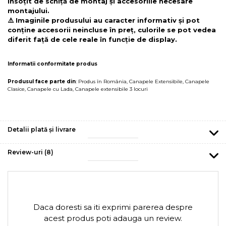
însoțit de schiță de montaj și accesoriile necesare
montajului.
⚠️ Imaginile produsului au caracter informativ și pot
conține accesorii neincluse în preț, culorile se pot vedea
diferit față de cele reale în funcție de display.
Informatii conformitate produs
Produsul face parte din
:
Produs în România
,
Canapele Extensibile
,
Canapele
Clasice
,
Canapele cu Lada
,
Canapele extensibile 3 locuri
Detalii plată și livrare
Review-uri
(8)
Daca doresti sa iti exprimi parerea despre
acest produs poti adauga un review.