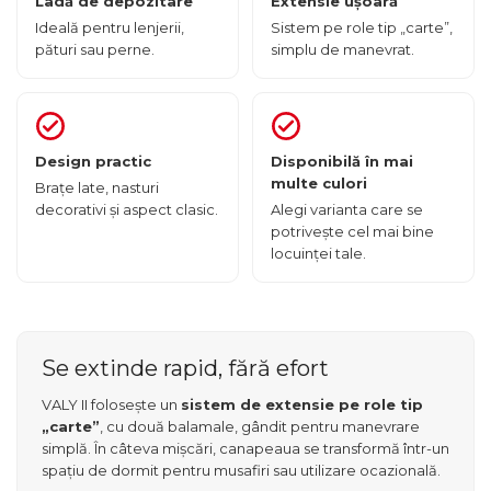
Ladă de depozitare
Extensie ușoară
Ideală pentru lenjerii,
Sistem pe role tip „carte”,
pături sau perne.
simplu de manevrat.
Design practic
Disponibilă în mai
multe culori
Brațe late, nasturi
decorativi și aspect clasic.
Alegi varianta care se
potrivește cel mai bine
locuinței tale.
Se extinde rapid, fără efort
VALY II folosește un
sistem de extensie pe role tip
„carte”
, cu două balamale, gândit pentru manevrare
simplă. În câteva mișcări, canapeaua se transformă într-un
spațiu de dormit pentru musafiri sau utilizare ocazională.