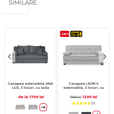
SIMILARE
-26%
Canapea extensibila ANA
Canapea LEON II
LUX, 3 locuri, cu lada
extensibila, 3 locuri, cu
depozitare, gri inchis,
arcuri si lada depozitare,
185x82x80 cm
gri deschis, 190x82x88 cm
de la 1799 lei
1299 lei
1749 lei
(9)
+8