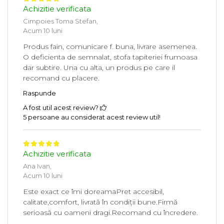
Achizitie verificata
Cimpoies Toma Stefan,
Acum 10 luni
Produs fain, comunicare f. buna, livrare asemenea.
O deficienta de semnalat, stofa tapiteriei frumoasa
dar subtire. Una cu alta, un produs pe care il
recomand cu placere.
Raspunde
A fost util acest review?
5 persoane au considerat acest review util!
Achizitie verificata
Ana Ivan,
Acum 10 luni
Este exact ce îmi doreamaPret accesibil,
calitate,comfort, livrată în condiții bune.Firmă
serioasă cu oameni dragi.Recomand cu încredere.