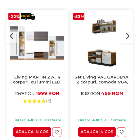
-22%
-53%
Living MARTIN Z.A., 4
Set Living VAL GARDENA,
corpuri, cu lumini LED,
2 corpuri, comoda VG4,
corp PAL artisan, fronturi
etajera, VG9, corp PAL nuc,
MDF alb lucios si gri mat,
fronturi MDF late lucios
1999 RON
499 RON
2549 RON
1062 RON
305x53x195 cm
(6)
Livrare: 4-10 zile lucratoare
Livrare: 4-10 zile lucratoare
ADAUGA IN COS
ADAUGA IN COS