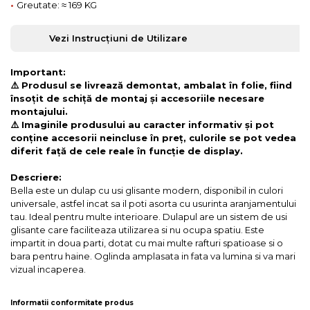
•
Greutate: ≈ 169 KG
Vezi Instrucțiuni de Utilizare
Important:
⚠️ Produsul se livrează demontat, ambalat în folie, fiind
însoțit de schiță de montaj și accesoriile necesare
montajului.
⚠️ Imaginile produsului au caracter informativ și pot
conține accesorii neincluse în preț, culorile se pot vedea
diferit față de cele reale în funcție de display.
Descriere:
Bella este un dulap cu usi glisante modern, disponibil in culori
universale, astfel incat sa il poti asorta cu usurinta aranjamentului
tau. Ideal pentru multe interioare. Dulapul are un sistem de usi
glisante care faciliteaza utilizarea si nu ocupa spatiu. Este
impartit in doua parti, dotat cu mai multe rafturi spatioase si o
bara pentru haine. Oglinda amplasata in fata va lumina si va mari
vizual incaperea.
Informatii conformitate produs