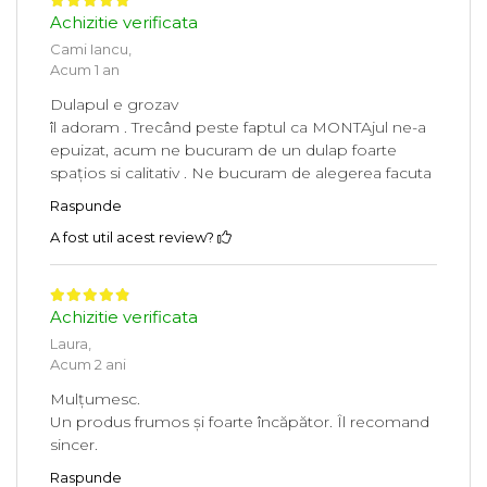
Achizitie verificata
Cami Iancu,
Acum 1 an
Dulapul e grozav
îl adoram . Trecând peste faptul ca MONTAjul ne-a
epuizat, acum ne bucuram de un dulap foarte
spațios si calitativ . Ne bucuram de alegerea facuta
Raspunde
A fost util acest review?
Achizitie verificata
Laura,
Acum 2 ani
Mulțumesc.
Un produs frumos și foarte încăpător. Îl recomand
sincer.
Raspunde