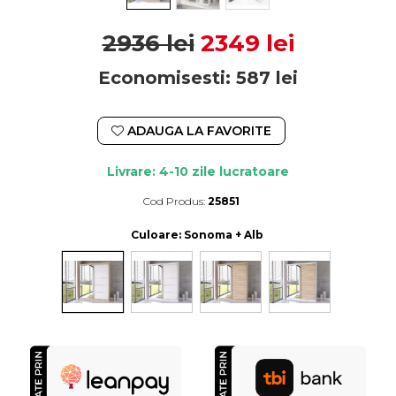
2936 lei
2349 lei
Economisesti:
587
lei
ADAUGA LA FAVORITE
Livrare: 4-10 zile lucratoare
Cod Produs:
25851
Durata de livrare:
4-10 zile lucratoare
Culoare
: Sonoma + Alb