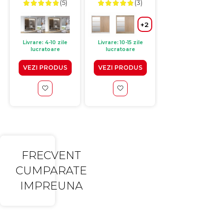
(5)
(3)
183x61x218 cm
+
+2
Livrare: 4-10 zile
Livrare: 10-15 zile
Livrare: 4-10 zile
lucratoare
lucratoare
lucratoare
VEZI PRODUS
VEZI PRODUS
VEZI PRODUS
FRECVENT
CUMPARATE
IMPREUNA