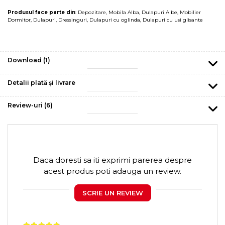
Produsul face parte din
:
Depozitare
,
Mobila Alba
,
Dulapuri Albe
,
Mobilier
Dormitor
,
Dulapuri
,
Dressinguri
,
Dulapuri cu oglinda
,
Dulapuri cu usi glisante
Download (1)
Detalii plată și livrare
Review-uri
(6)
Daca doresti sa iti exprimi parerea despre
acest produs poti adauga un review.
SCRIE UN REVIEW