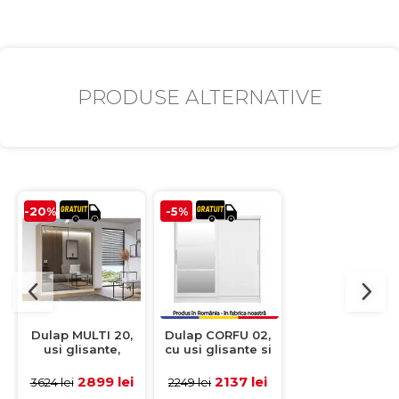
PRODUSE ALTERNATIVE
-20%
-5%
-5%
Dulap MULTI 20,
Dulap CORFU 02,
Dulap CORFU 0
usi glisante,
cu usi glisante si
usi glisante si
oglinda, 6 rafturi,
oglinda, alb,
oglinda, alb,
bara de haine,
200x60x200 cm
200x60x200 c
2899 lei
2137 lei
2279 le
3624 lei
2249 lei
2399 lei
sonoma,