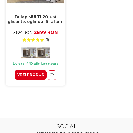
Dulap MULTI 20, usi
glisante, oglinda, 6 rafturi,
bara de haine, sonoma,
183x61x218 cm
2899 RON
3624 RON
(5)
Livrare: 4-10 zile lucratoare
VEZI PRODUS
SOCIAL