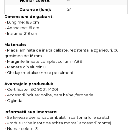
4
Numar colete:
24
Garantie (luni):
Dimensiuni de gabarit:
•
Lungime: 183 cm
•
Adancime: 61 cm
•
Inaltime: 218 cm
Materiale:
•
Placa laminata de inalta calitate, rezistenta la zgarieturi, cu
grosimea de 16 mm
•
Marginile finisate complet cu furnir ABS
•
Manere din aluminiu
•
Ghidaje metalice + role pe rulmenti
Avantajele produsului:
•
Certificate: ISO 9001, 14001
•
Accesorii incluse: polite, bara haine, feronerie
•
Oglinda
Informatii suplimentare:
•
Se livreaza demontat, ambalat in carton si folie stretch.
•
Produsul vine insotit de schita montaj, accesorii montaj
•
Numar colete: 3