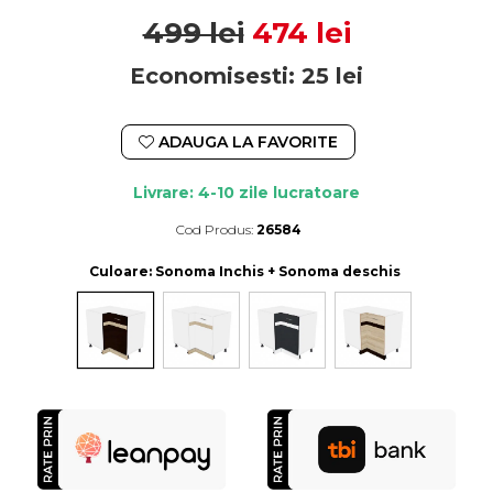
499 lei
474 lei
Economisesti:
25
lei
ADAUGA LA FAVORITE
Livrare: 4-10 zile lucratoare
Cod Produs:
26584
Durata de livrare:
4-10 zile lucratoare
Culoare
: Sonoma Inchis + Sonoma deschis