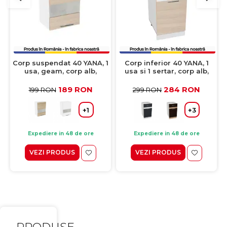
Corp suspendat 40 YANA, 1
Corp inferior 40 YANA, 1
usa, geam, corp alb,
usa si 1 sertar, corp alb,
fronturi kiruna, 40x30x60
fronturi kiruna + alb,
cm
40x50x77 cm
189 RON
284 RON
199 RON
299 RON
+1
+3
Expediere in 48 de ore
Expediere in 48 de ore
VEZI PRODUS
VEZI PRODUS