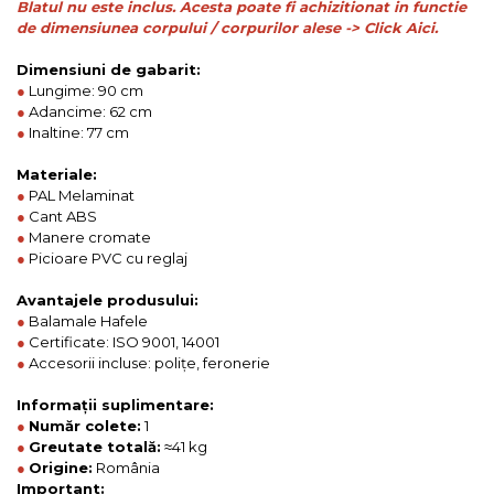
Blatul nu este inclus. Acesta poate fi achizitionat in functie
de dimensiunea corpului / corpurilor alese -> Click Aici.
Dimensiuni de gabarit:
●
Lungime: 90 cm
●
Adancime: 62 cm
●
Inaltine: 77 cm
Materiale:
●
PAL Melaminat
●
Cant ABS
●
Manere cromate
●
Picioare PVC cu reglaj
Avantajele produsului:
●
Balamale Hafele
●
Certificate: ISO 9001, 14001
●
Accesorii incluse: polițe, feronerie
Informații suplimentare:
●
Număr colete:
1
●
Greutate totală:
≈41 kg
●
Origine:
România
Important: