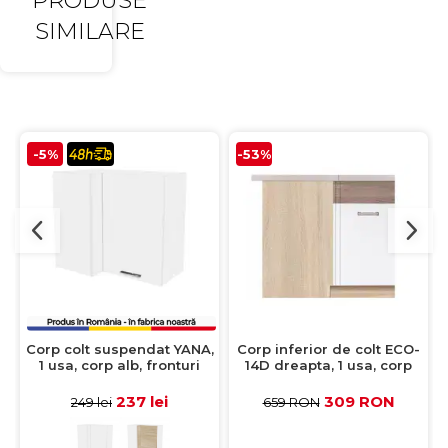
PRODUSE
SIMILARE
-5%
-53%
Corp colt suspendat YANA,
Corp inferior de colt ECO-
1 usa, corp alb, fronturi
14D dreapta, 1 usa, corp
alb, 70x40x60 cm
stejar sonoma, fronturi
alb lucios + stejar
237 lei
309 RON
249 lei
659 RON
sanremo, 100x70x82 cm