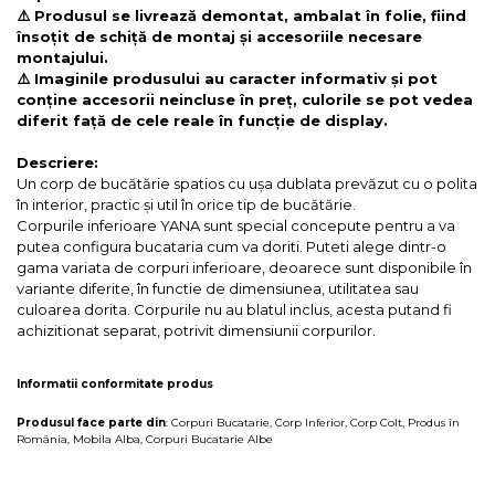
⚠️ Produsul se livrează demontat, ambalat în folie, fiind
însoțit de schiță de montaj și accesoriile necesare
montajului.
⚠️ Imaginile produsului au caracter informativ și pot
conține accesorii neincluse în preț, culorile se pot vedea
diferit față de cele reale în funcție de display.
Descriere:
Un corp de bucătărie spatios cu ușa dublata prevăzut cu o polita
în interior, practic și util în orice tip de bucătărie.
Corpurile inferioare YANA sunt special concepute pentru a va
putea configura bucataria cum va doriti. Puteti alege dintr-o
gama variata de corpuri inferioare, deoarece sunt disponibile în
variante diferite, în functie de dimensiunea, utilitatea sau
culoarea dorita. Corpurile nu au blatul inclus, acesta putand fi
achizitionat separat, potrivit dimensiunii corpurilor.
Informatii conformitate produs
Produsul face parte din
:
Corpuri Bucatarie
,
Corp Inferior
,
Corp Colt
,
Produs în
România
,
Mobila Alba
,
Corpuri Bucatarie Albe