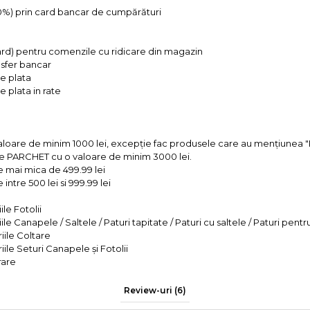
 0%) prin card bancar de cumpărături
ard) pentru comenzile cu ridicare din magazin
ansfer bancar
e plata
 plata in rate
valoare de minim 1000 lei, excepție fac produsele care au mențiun
e PARCHET cu o valoare de minim 3000 lei.
e mai mica de 499.99 lei
intre 500 lei si 999.99 lei
le Fotolii
le Canapele / Saltele / Paturi tapitate / Paturi cu saltele / Paturi pentr
iile Coltare
iile Seturi Canapele și Fotolii
rare
Review-uri
(6)