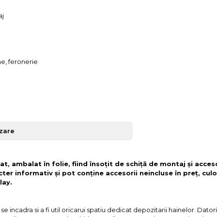
aj
ne, feronerie
izare
t, ambalat în folie, fiind însoțit de schiță de montaj și acces
cter informativ și pot conține accesorii neincluse în preț, culo
lay.
incadra si a fi util oricarui spatiu dedicat depozitarii hainelor. Datori