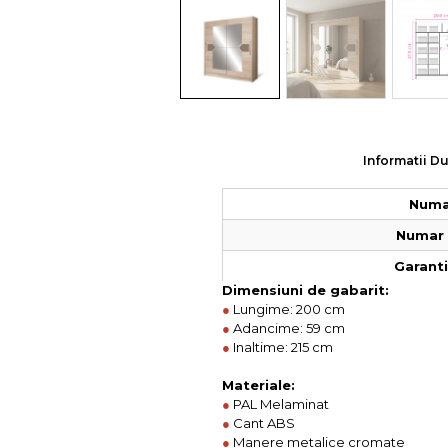
Colectia COMO
Colectia BELLA
Informatii Du
Numar
Numar 
Garantie
Dimensiuni de gabarit:
●
Lungime: 200 cm
●
Adancime: 59 cm
●
Inaltime: 215 cm
Materiale:
●
PAL Melaminat
●
Cant ABS
●
Manere metalice cromate