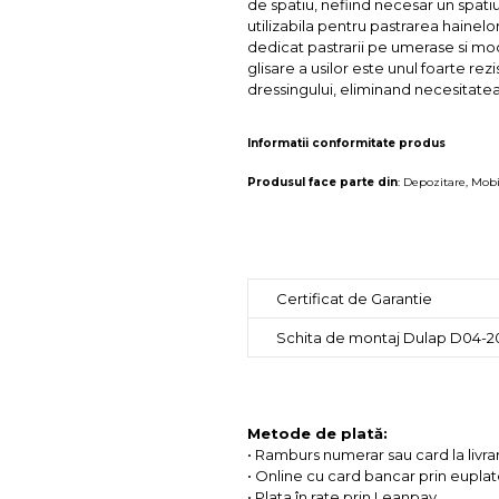
de spatiu, nefiind necesar un spati
utilizabila pentru pastrarea hainel
dedicat pastrarii pe umerase si mod
glisare a usilor este unul foarte rez
dressingului, eliminand necesitatea 
Informatii conformitate produs
Produsul face parte din
:
Depozitare
,
Mobi
Certificat de Garantie
Schita de montaj Dulap D04-2
Metode de plată:
• Ramburs numerar sau card la livra
• Online cu card bancar prin eupla
• Plata în rate prin Leanpay