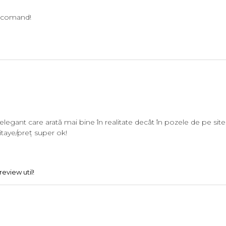
Recomand!
egant care arată mai bine în realitate decât în pozele de pe site. 
taye/preț super ok!
eview util!