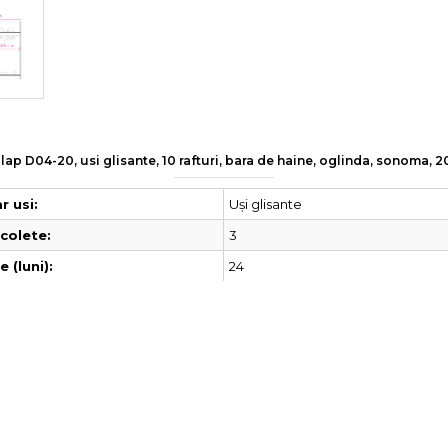
lap D04-20, usi glisante, 10 rafturi, bara de haine, oglinda, sonoma,
Uși glisante
 usi:
3
colete:
24
 (luni):