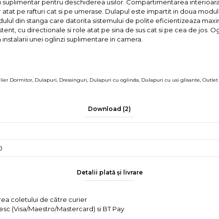
u suplimentar pentru deschiderea usilor. Compartimentarea interioara 
or atat pe rafturi cat si pe umerase. Dulapul este impartit in doua mod
ulul din stanga care datorita sistemului de polite eficientizeaza maxi
istent, cu directionale si role atat pe sina de sus cat si pe cea de jos. Og
instalarii unei oglinzi suplimentare in camera.
lier Dormitor
,
Dulapuri
,
Dressinguri
,
Dulapuri cu oglinda
,
Dulapuri cu usi glisante
,
Outlet
Download (2)
0
Detalii plată și livrare
rea coletului de către curier
tesc (Visa/Maestro/Mastercard) si BT Pay