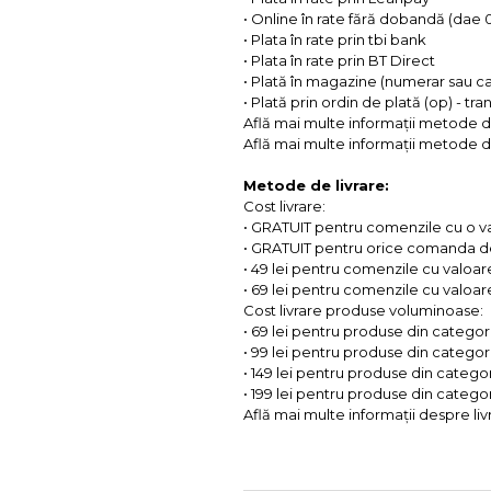
• Online în rate fără dobandă (dae
• Plata în rate prin tbi bank
• Plata în rate prin BT Direct
• Plată în magazine (numerar sau c
• Plată prin ordin de plată (op) - tr
Află mai multe informații metode d
Află mai multe informații metode de
Metode de livrare:
Cost livrare:
• GRATUIT pentru comenzile cu o 
• GRATUIT pentru orice comanda d
• 49 lei pentru comenzile cu valoar
• 69 lei pentru comenzile cu valoare 
Cost livrare produse voluminoase:
• 69 lei pentru produse din categorii
• 99 lei pentru produse din categorii
• 149 lei pentru produse din categor
• 199 lei pentru produse din categor
Află mai multe informații despre liv