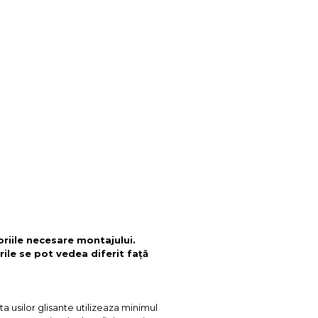
oriile necesare montajului.
rile se pot vedea diferit față
ta usilor glisante utilizeaza minimul