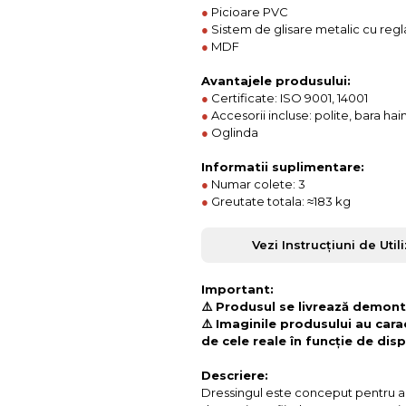
●
Picioare PVC
●
Sistem de glisare metalic cu regl
●
MDF
Avantajele produsului:
●
Certificate: ISO 9001, 14001
●
Accesorii incluse: polite, bara hai
●
Oglinda
Informatii suplimentare:
●
Numar colete: 3
●
Greutate totala: ≈183 kg
Vezi Instrucțiuni de Util
Important:
⚠️ Produsul se livrează demonta
⚠️ Imaginile produsului au cara
de cele reale în funcție de disp
Descriere:
Dressingul este conceput pentru a se 