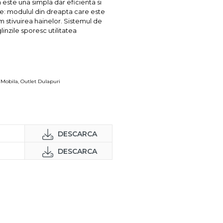
este una simpla dar eficienta si
ule: modulul din dreapta care este
m stivuirea hainelor. Sistemul de
linzile sporesc utilitatea
 Mobila
,
Outlet Dulapuri
DESCARCA
DESCARCA