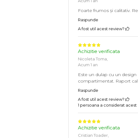
Acum 1 an
Foarte frumos și calitativ. 
Raspunde
A fost util acest review?
Achizitie verificata
Nicoleta Toma,
Acum 1 an
Este un dulap cu un design el
compartimentat. Raport cali
Raspunde
A fost util acest review?
1 persoana a considerat acest r
Achizitie verificata
Cristian Toader,