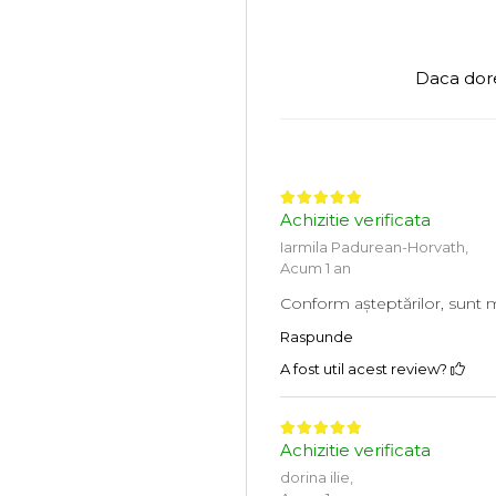
Daca dore
Achizitie verificata
Iarmila Padurean-Horvath,
Acum 1 an
Conform așteptărilor, sunt 
Raspunde
A fost util acest review?
Achizitie verificata
dorina ilie,