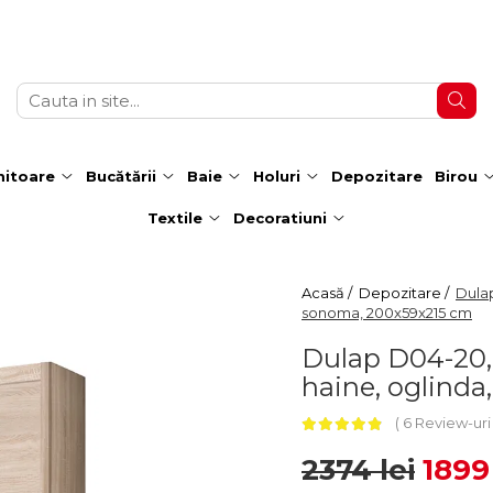
itoare
Bucătării
Baie
Holuri
Depozitare
Birou
Textile
Decoratiuni
Acasă /
Depozitare /
Dulap
sonoma, 200x59x215 cm
Dulap D04-20, u
haine, oglind
6 Review-ur
2374 lei
1899 