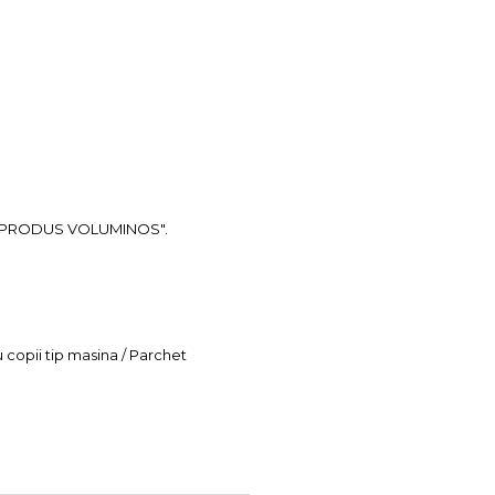
ea "PRODUS VOLUMINOS".
u copii tip masina / Parchet