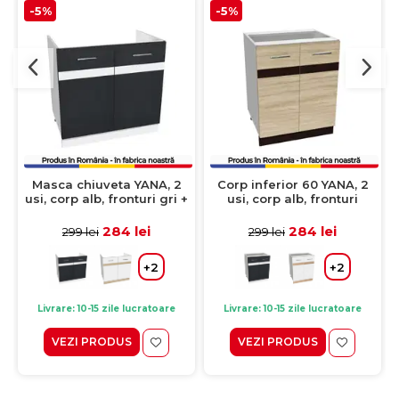
-5%
-5%
Masca chiuveta YANA, 2
Corp inferior 60 YANA, 2
usi, corp alb, fronturi gri +
usi, corp alb, fronturi
alb, 80x50x77 cm
sonoma deschis +
sonoma inchis, 60x50x77
284 lei
284 lei
299 lei
299 lei
cm
+2
+2
Livrare: 10-15 zile lucratoare
Livrare: 10-15 zile lucratoare
VEZI PRODUS
VEZI PRODUS