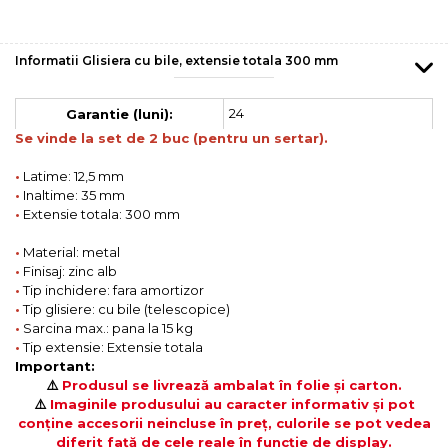
Informatii Glisiera cu bile, extensie totala 300 mm
24
Garantie (luni):
Se vinde la set de 2 buc (pentru un sertar).
•
Latime: 12,5 mm
•
Inaltime: 35 mm
•
Extensie totala: 300 mm
•
Material: metal
•
Finisaj: zinc alb
•
Tip inchidere: fara amortizor
•
Tip glisiere: cu bile (telescopice)
•
Sarcina max.: pana la 15 kg
•
Tip extensie: Extensie totala
Important:
⚠️
Produsul se livrează ambalat în folie și carton.
⚠️
Imaginile produsului au caracter informativ și pot
conține accesorii neincluse în preț, culorile se pot vedea
diferit față de cele reale în funcție de display.