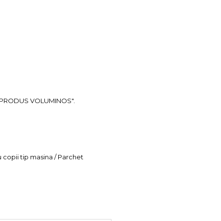
ea "PRODUS VOLUMINOS".
u copii tip masina / Parchet