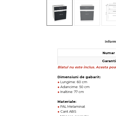
Colectia COMO
Colectia BELLA
Inform
Numar 
Garantie
Blatul nu este inclus. Acesta poat
Dimensiuni de gabarit:
●
Lungime: 60 cm
●
Adancime: 50 cm
●
Inaltine: 77 cm
Materiale:
●
PAL Melaminat
●
Cant ABS