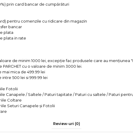
 0%) prin card bancar de cumpărături
ard) pentru comenzile cu ridicare din magazin
ansfer bancar
e plata
 plata in rate
valoare de minim 1000 lei, excepție fac produsele care au mențiun
e PARCHET cu o valoare de minim 3000 lei.
e mai mica de 499.99 lei
intre 500 lei si 999.99 lei
le Fotolii
le Canapele / Saltele / Paturi tapitate / Paturi cu saltele / Paturi pentr
iile Coltare
iile Seturi Canapele și Fotolii
rare
Review-uri
(0)