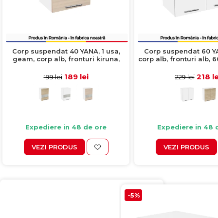
Corp suspendat 40 YANA, 1 usa,
Corp suspendat 60 YA
geam, corp alb, fronturi kiruna,
corp alb, fronturi alb,
40x30x60 cm
189 lei
218 le
199 lei
229 lei
Expediere in 48 de ore
Expediere in 48 
VEZI PRODUS
VEZI PRODUS
-5%