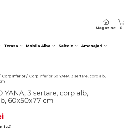
Magazine
0
Terasa
Mobila Alba
Saltele
Amenajari
/
Corp Inferior /
Corp inferior 60 YANA, 3 sertare, corp alb,
 cm
0 YANA, 3 sertare, corp alb,
 alb, 60x50x77 cm
ei
3
lei