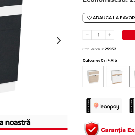
ADAUGA LA FAVOR
Cod Produs:
25932
Durata de livrare:
10-15 zile lucratoare
Culoare
: Gri + Alb