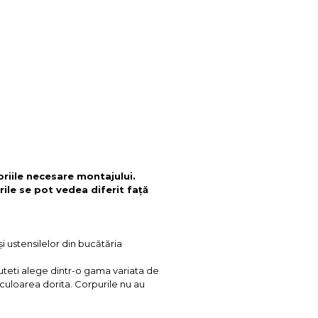
oriile necesare montajului.
rile se pot vedea diferit față
și ustensilelor din bucătăria
uteti alege dintr-o gama variata de
 culoarea dorita. Corpurile nu au