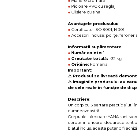
●
Manere cromate
●
Picioare PVC cu reglaj
●
Glisiere cu sina
Avantajele produsului:
●
Certificate: ISO 9001, 14001
●
Accesorii incluse: polițe, feroneri
Informații suplimentare:
●
Număr colete:
1
●
Greutate totală:
≈32 kg
●
Origine:
România
Important:
⚠️ Produsul se livrează demonta
⚠️ Imaginile produsului au cara
de cele reale în funcție de disp
Descriere:
Un corp cu 3 sertare practic și util 
dumneavoastră
Corpurile inferioare YANA sunt spe
corpuri inferioare, deoarece sunt di
blatul inclus, acesta putand fi achiz