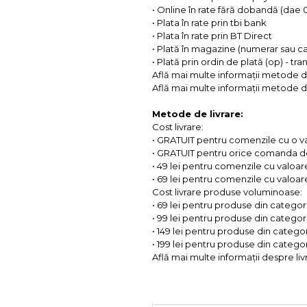
• Online în rate fără dobandă (dae
• Plata în rate prin tbi bank
• Plata în rate prin BT Direct
• Plată în magazine (numerar sau c
• Plată prin ordin de plată (op) - tr
Află mai multe informații metode d
Află mai multe informații metode de
Metode de livrare:
Cost livrare:
• GRATUIT pentru comenzile cu o 
• GRATUIT pentru orice comanda d
• 49 lei pentru comenzile cu valoar
• 69 lei pentru comenzile cu valoare 
Cost livrare produse voluminoase:
• 69 lei pentru produse din categorii
• 99 lei pentru produse din categorii
• 149 lei pentru produse din categor
• 199 lei pentru produse din categor
Află mai multe informații despre liv