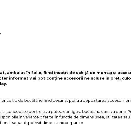
e
t, ambalat în folie, fiind însoțit de schiță de montaj și acces
cter informativ și pot conține accesorii neincluse în preț, culo
lay.
în orice tip de bucătărie fiind destinat pentru depozitarea accesoriilor 
cial concepute pentru a va putea configura bucataria cum va doriti. P
sponibile în variante diferite, în functie de dimensiunea, utilitatea sau
itionat separat, potrivit dimensiunii corpurilor.