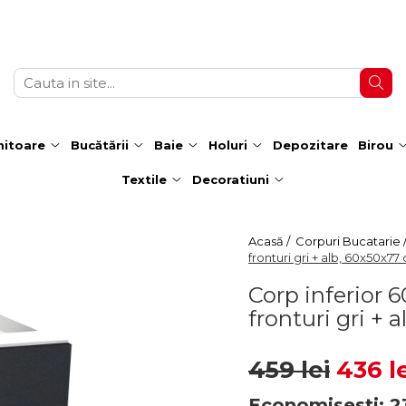
itoare
Bucătării
Baie
Holuri
Depozitare
Birou
Textile
Decoratiuni
Acasă /
Corpuri Bucatarie 
fronturi gri + alb, 60x50x77
Corp inferior 6
fronturi gri +
459 lei
436 l
Economisesti:
2