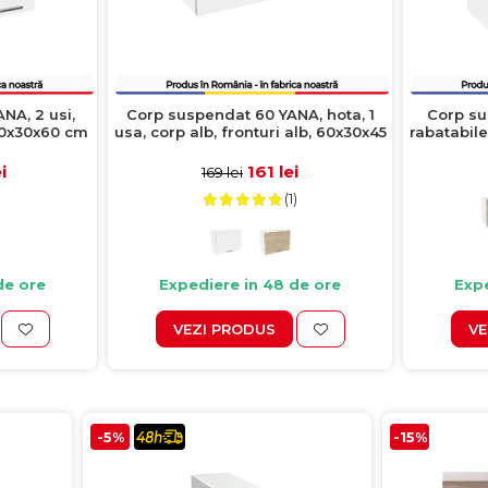
NA, 2 usi,
Corp suspendat 60 YANA, hota, 1
Corp su
 60x30x60 cm
usa, corp alb, fronturi alb, 60x30x45
rabatabile,
cm
i
161 lei
169 lei
(1)
de ore
Expediere in 48 de ore
Expe
VEZI PRODUS
VE
-5%
-15%