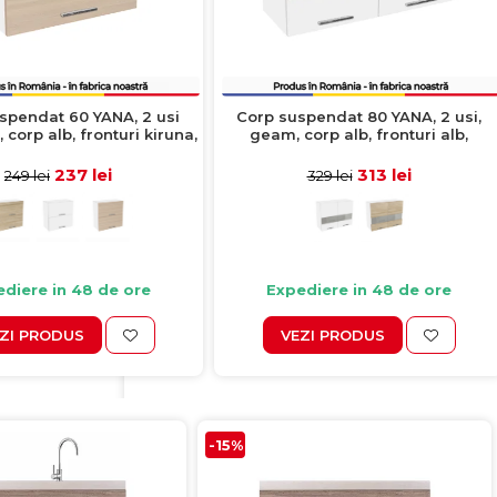
spendat 60 YANA, 2 usi
Corp suspendat 80 YANA, 2 usi,
 corp alb, fronturi kiruna,
geam, corp alb, fronturi alb,
60x30x60 cm
80x30x60 cm
237 lei
313 lei
249 lei
329 lei
diere in 48 de ore
Expediere in 48 de ore
ZI PRODUS
VEZI PRODUS
-15%