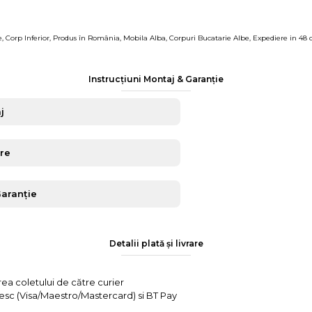
e
,
Corp Inferior
,
Produs în România
,
Mobila Alba
,
Corpuri Bucatarie Albe
,
Expediere in 48 
Instrucțiuni Montaj & Garanție
j
are
Garanție
Detalii plată și livrare
rea coletului de către curier
tesc (Visa/Maestro/Mastercard) si BT Pay