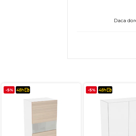
Daca dore
-5%
-5%