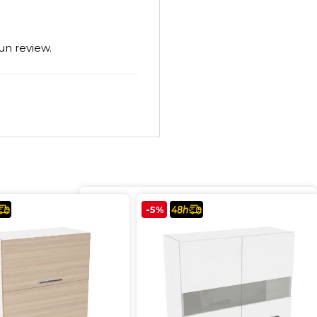
un review.
-5%