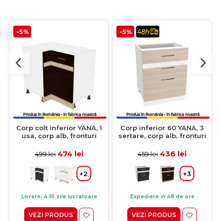
-5%
-5%
Corp colt inferior YANA, 1
Corp inferior 60 YANA, 3
usa, corp alb, fronturi
sertare, corp alb, fronturi
sonoma inchis + sonoma
kiruna + alb, 60x50x77 cm
deschis, 90x62x77 cm
474 lei
436 lei
499 lei
459 lei
+2
+3
Livrare: 4-10 zile lucratoare
Expediere in 48 de ore
VEZI PRODUS
VEZI PRODUS