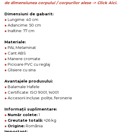
de dimensiunea corpului / corpurilor alese -> Click Aici.
Dimensiuni de gabarit:
●
Lungime: 40 cm
●
Adancime: 50 cm
●
Inaltine: 77 cm
Materiale:
●
PAL Melaminat
●
Cant ABS
●
Manere cromate
●
Picioare PVC cu reglaj
●
Glisiere cu sina
Avantajele produsului:
●
Balamale Hafele
●
Certificate: ISO 9001, 14001
●
Accesorii incluse: polițe, feronerie
Informații suplimentare:
●
Număr colete:
1
●
Greutate totală:
≈26 kg
●
Origine:
România
Important: