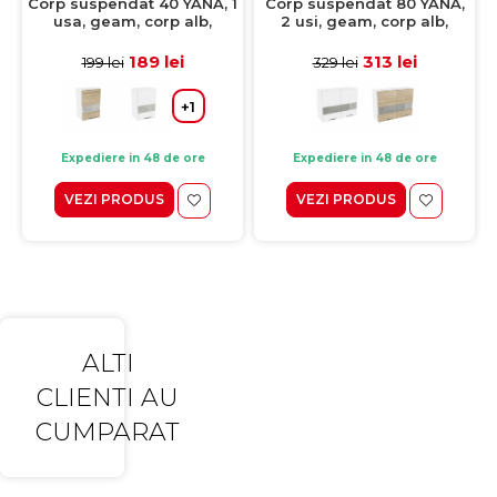
Corp suspendat 40 YANA, 1
Corp suspendat 80 YANA,
usa, geam, corp alb,
2 usi, geam, corp alb,
fronturi kiruna, 40x30x60
fronturi alb, 80x30x60 cm
cm
189 lei
313 lei
199 lei
329 lei
+1
Expediere in 48 de ore
Expediere in 48 de ore
VEZI PRODUS
VEZI PRODUS
ALTI
CLIENTI AU
CUMPARAT