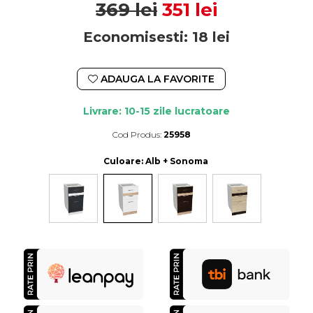
369 lei
351 lei
Economisesti:
18
lei
ADAUGA LA FAVORITE
Livrare: 10-15 zile lucratoare
Cod Produs:
25958
Durata de livrare:
10-15 zile lucratoare
Culoare
: Alb + Sonoma