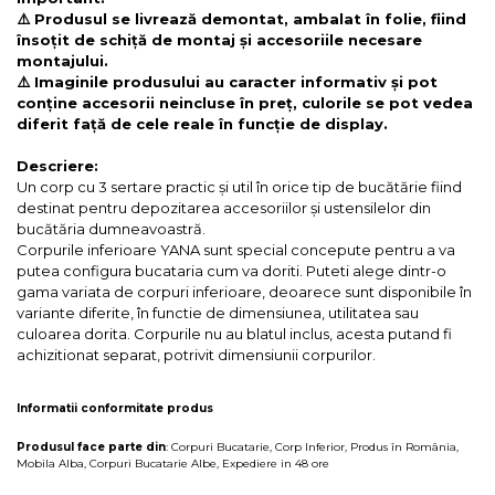
⚠️ Produsul se livrează demontat, ambalat în folie, fiind
însoțit de schiță de montaj și accesoriile necesare
montajului.
⚠️ Imaginile produsului au caracter informativ și pot
conține accesorii neincluse în preț, culorile se pot vedea
diferit față de cele reale în funcție de display.
Descriere:
Un corp cu 3 sertare practic și util în orice tip de bucătărie fiind
destinat pentru depozitarea accesoriilor și ustensilelor din
bucătăria dumneavoastră.
Corpurile inferioare YANA sunt special concepute pentru a va
putea configura bucataria cum va doriti. Puteti alege dintr-o
gama variata de corpuri inferioare, deoarece sunt disponibile în
variante diferite, în functie de dimensiunea, utilitatea sau
culoarea dorita. Corpurile nu au blatul inclus, acesta putand fi
achizitionat separat, potrivit dimensiunii corpurilor.
Informatii conformitate produs
Produsul face parte din
:
Corpuri Bucatarie
,
Corp Inferior
,
Produs în România
,
Mobila Alba
,
Corpuri Bucatarie Albe
,
Expediere in 48 ore