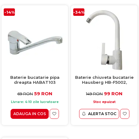
-14%
-34%
Baterie bucatarie pipa
Baterie chiuveta bucatarie
dreapta HABAT103
Hausberg HB-F5002,
monocomanda, alb
59 RON
99 RON
69 RON
149 RON
Livrare: 4-10 zile lucratoare
Stoc epuizat
ADAUGA IN COS
ALERTA STOC