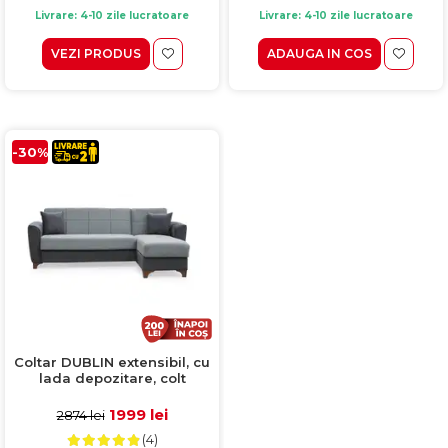
Livrare: 4-10 zile lucratoare
Livrare: 4-10 zile lucratoare
VEZI PRODUS
ADAUGA IN COS
-30%
Coltar DUBLIN extensibil, cu
lada depozitare, colt
interschimbabil, gri,
236x146x80 cm
1999 lei
2874 lei
(4)