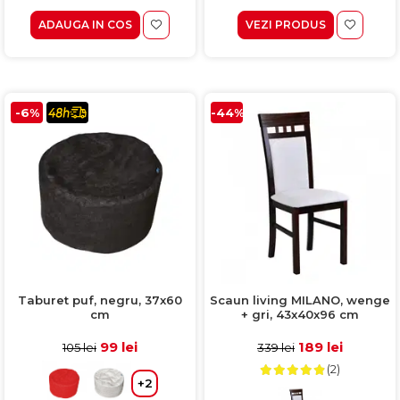
ADAUGA IN COS
VEZI PRODUS
-6%
-44%
Taburet puf, negru, 37x60
Scaun living MILANO, wenge
cm
+ gri, 43x40x96 cm
99 lei
189 lei
105 lei
339 lei
(2)
+2