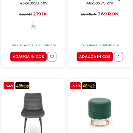
43x40x93 cm
48x59x79 cm
219 lei
369 RON
339 lei
561 RON
Livrare: 4-10 zile lucratoare
Expediere in 48 de ore
ADAUGA IN COS
ADAUGA IN COS
-34%
-33%