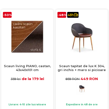
Comode TV
160x200
Colectia RIVA
Somiere PAL
Accesorii Mobila
140x200
Mese Living
Colectia TIFFANY
Curatare Si Protectie
90x200
-50%
-48%
Masute Cafea
Colectia KALE
Vezi toate
Scaune Living
Colectia TAIDA
Taburet Living
Colectia SANDO
Scaune Tapitate
Colectia MISA
Mese Si Scaune
Colectia PETRA
Curatare Si Protectie
Colectia BELISSIMO
Colectia HAMLET
Scaun living PIANO, castan,
Scaun tapitat de lux K 304,
43x40x101 cm
gri inchis + maro si picioare
Colectia HORIZON
aurii, 57x59x81 cm
de la 179 lei
449 RON
359 lei
859 RON
Colectia COMO
Colectia BELLA
Livrare: 4-10 zile lucratoare
Expediere in 48 de ore