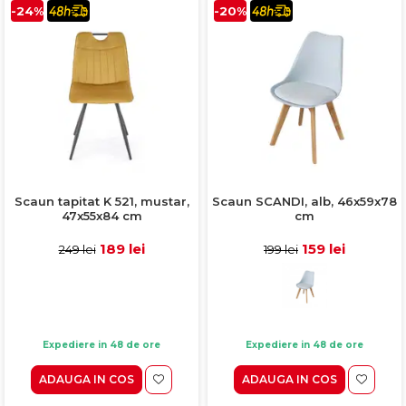
-24%
-20%
Scaun tapitat K 521, mustar,
Scaun SCANDI, alb, 46x59x78
47x55x84 cm
cm
189 lei
159 lei
249 lei
199 lei
Expediere in 48 de ore
Expediere in 48 de ore
ADAUGA IN COS
ADAUGA IN COS