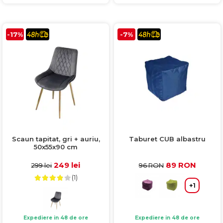
-17%
-7%
Scaun tapitat, gri + auriu,
Taburet CUB albastru
50x55x90 cm
249 lei
89 RON
299 lei
96 RON
(1)
+1
Expediere in 48 de ore
Expediere in 48 de ore