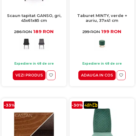
Scaun tapitat GANSO, gri,
Taburet MINTY, verde +
45x61x85 cm
auriu, 37x41 cm
189 RON
199 RON
286 RON
299 RON
Expediere in 48 de ore
Expediere in 48 de ore
VEZI PRODUS
ADAUGA IN COS
-33%
-30%