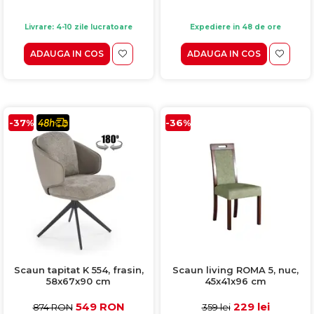
Livrare: 4-10 zile lucratoare
Expediere in 48 de ore
ADAUGA IN COS
ADAUGA IN COS
-37%
-36%
Scaun tapitat K 554, frasin,
Scaun living ROMA 5, nuc,
58x67x90 cm
45x41x96 cm
549 RON
229 lei
874 RON
359 lei