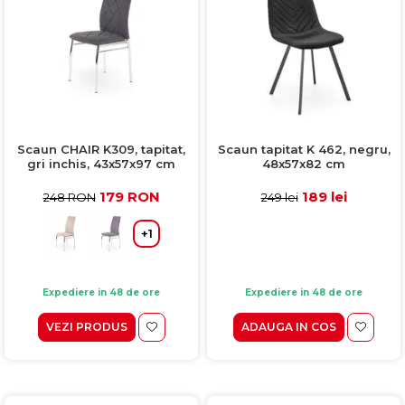
Scaun CHAIR K309, tapitat,
Scaun tapitat K 462, negru,
gri inchis, 43x57x97 cm
48x57x82 cm
179 RON
189 lei
248 RON
249 lei
+1
Expediere in 48 de ore
Expediere in 48 de ore
VEZI PRODUS
ADAUGA IN COS