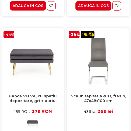
ADAUGA IN COS
ADAUGA IN COS
-44%
-38%
Banca VELVA, cu spatiu
Scaun tapitat ARCO, frasin,
depozitare, gri + auriu,
47x48x100 cm
78x42x37 cm
279 RON
269 lei
499 RON
436 lei