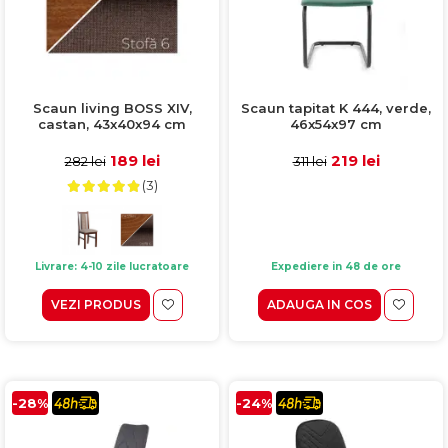
Scaun living BOSS XIV,
Scaun tapitat K 444, verde,
castan, 43x40x94 cm
46x54x97 cm
189 lei
219 lei
282 lei
311 lei
(3)
Livrare: 4-10 zile lucratoare
Expediere in 48 de ore
VEZI PRODUS
ADAUGA IN COS
-28%
-24%