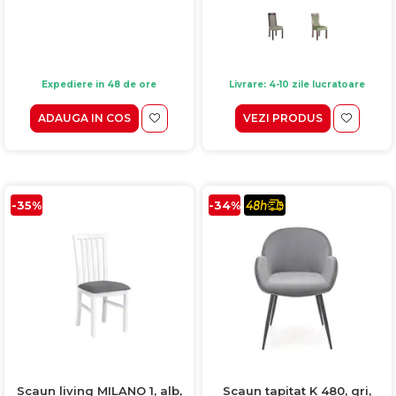
Expediere in 48 de ore
Livrare: 4-10 zile lucratoare
ADAUGA IN COS
VEZI PRODUS
-35%
-34%
Scaun living MILANO 1, alb,
Scaun tapitat K 480, gri,