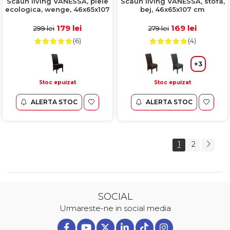
Scaun living VANESSA, piele
Scaun living VANESSA, stofa,
ecologica, wenge, 46x65x107
bej, 46x65x107 cm
cm
179 lei
169 lei
299 lei
279 lei
(6)
(4)
+3
Stoc epuizat
Stoc epuizat
ALERTA STOC
ALERTA STOC
1
2
SOCIAL
Urmareste-ne in social media