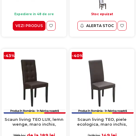
Expediere in 48 de ore
Stoc epuizat
VEZI PRODUS
ALERTA STOC
-43%
-40%
Scaun living TEO LUX, lemn
Scaun living TEO, piele
wenge, maro inchis,
ecologica, maro inchis,
46x46x97 cm
46x46x97 cm
de la 189 lei
149 lei
299 lei
249 lei