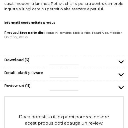
curat, modern si luminos. Potrivit chiar si pentru pentru camerele
inguste si lungi care nu permit o alta asezare a patului.
Informatii conformitate produs
Produsul face parte din
:
Produs în România
,
Mobila Alba
,
Paturi Albe
,
Mobilier
Dormitor
,
Paturi
Download (3)
Detalii plată și livrare
Review-uri
(11)
Daca doresti sa iti exprimi parerea despre
acest produs poti adauga un review.