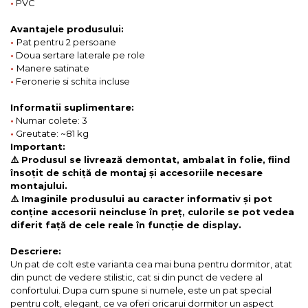
•
PVC
Avantajele produsului:
•
Pat pentru 2 persoane
•
Doua sertare laterale pe role
•
Manere satinate
•
Feronerie si schita incluse
Informatii suplimentare:
•
Numar colete: 3
•
Greutate: ~81 kg
Important:
⚠️ Produsul se livrează demontat, ambalat în folie, fiind
însoțit de schiță de montaj și accesoriile necesare
montajului.
⚠️ Imaginile produsului au caracter informativ și pot
conține accesorii neincluse în preț, culorile se pot vedea
diferit față de cele reale în funcție de display.
Descriere:
Un pat de colt este varianta cea mai buna pentru dormitor, atat
din punct de vedere stilistic, cat si din punct de vedere al
confortului. Dupa cum spune si numele, este un pat special
pentru colt, elegant, ce va oferi oricarui dormitor un aspect