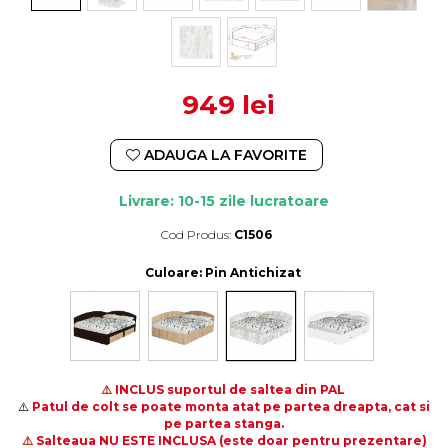
949 lei
ADAUGA LA FAVORITE
Livrare: 10-15 zile lucratoare
Cod Produs:
C1506
Durata de livrare:
10-15 zile lucratoare
Culoare
: Pin Antichizat
⚠️
INCLUS suportul de saltea din PAL
⚠️
Patul de colt se poate monta atat pe partea
dreapta, cat si
pe partea stanga.
⚠️
Salteaua NU ESTE INCLUSA (este doar pentru prezentare)