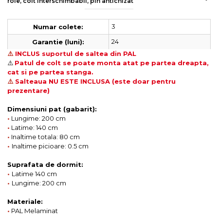
role, colt interschimbabil, pin antichizat
3
Numar colete:
24
Garantie (luni):
⚠️
INCLUS suportul de saltea din PAL
⚠️
Patul de colt se poate monta atat pe partea
dreapta,
cat si pe partea stanga.
⚠️
Salteaua NU ESTE INCLUSA (este doar pentru
prezentare)
Dimensiuni pat (gabarit):
•
Lungime: 200 cm
•
Latime: 140 cm
•
Inaltime totala: 80 cm
•
Inaltime picioare: 0.5 cm
Suprafata de dormit:
•
Latime 140 cm
•
Lungime: 200 cm
Materiale:
•
PAL Melaminat