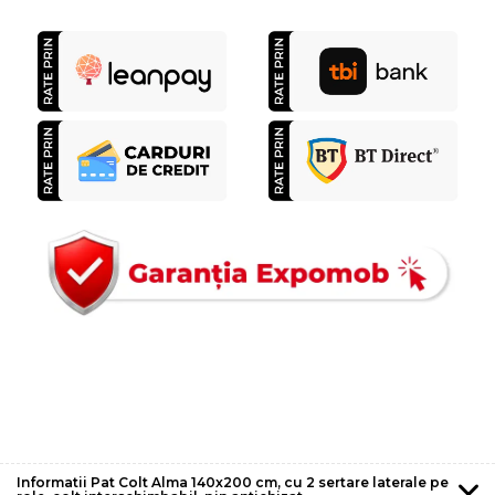
Informatii Pat Colt Alma 140x200 cm, cu 2 sertare laterale pe