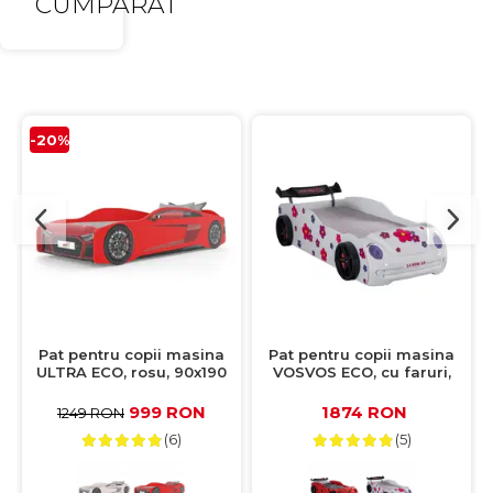
CUMPARAT
-20%
Pat pentru copii masina
Pat pentru copii masina
ULTRA ECO, rosu, 90x190
VOSVOS ECO, cu faruri,
cm
lumini led, alb, 90x190 cm
999 RON
1874 RON
1249 RON
(6)
(5)