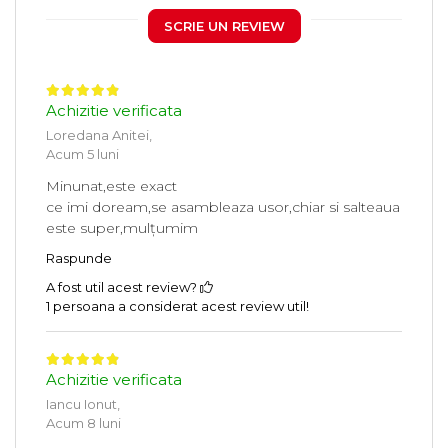
SCRIE UN REVIEW
Achizitie verificata
Loredana Anitei,
Acum 5 luni
Minunat,este exact
ce imi doream,se asambleaza usor,chiar si salteaua
este super,mulțumim
Raspunde
A fost util acest review?
1 persoana a considerat acest review util!
Achizitie verificata
Iancu Ionut,
Acum 8 luni