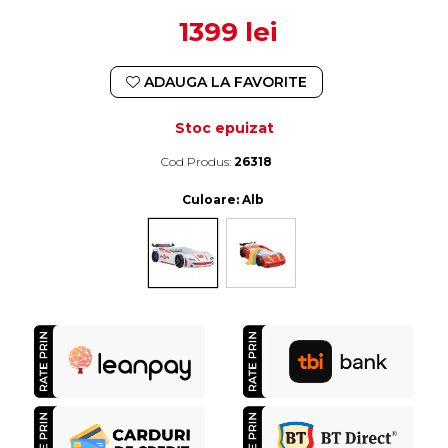
1399 lei
ADAUGA LA FAVORITE
Stoc epuizat
Cod Produs:
26318
Durata de livrare:
4-10 zile lucratoare
Culoare
: Alb