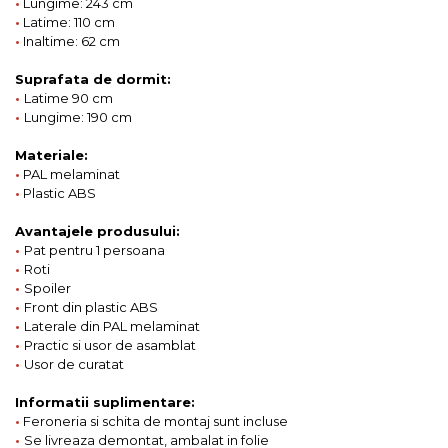
•
Lungime: 243 cm
•
Latime: 110 cm
•
Inaltime: 62 cm
Suprafata de dormit:
•
Latime 90 cm
•
Lungime: 190 cm
Materiale:
•
PAL melaminat
•
Plastic ABS
Avantajele produsului:
•
Pat pentru 1 persoana
•
Roti
•
Spoiler
•
Front din plastic ABS
•
Laterale din PAL melaminat
•
Practic si usor de asamblat
•
Usor de curatat
Informatii suplimentare:
•
Feroneria si schita de montaj sunt incluse
•
Se livreaza demontat, ambalat in folie