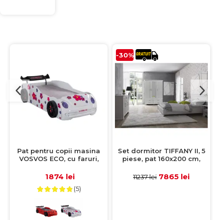
-30%
Pat pentru copii masina
Set dormitor TIFFANY II, 5
VOSVOS ECO, cu faruri,
piese, pat 160x200 cm,
lumini led, alb, 90x190 cm
dulap 3 usi si 4 sertare,
comoda, 2 noptiere, crem
1874 lei
7865 lei
11237 lei
fineline
(5)