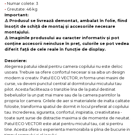
•
Numar colete: 3
•
Greutate: 46 kg
Important:
⚠️ Produsul se livrează demontat, ambalat în folie, fiind
însoțit de schiță de montaj și accesoriile necesare
montajului.
⚠️ Imaginile produsului au caracter informativ și pot
conține accesorii neincluse în preț, culorile se pot vedea
diferit față de cele reale în funcție de display.
Descriere:
Alegerea patului ideal pentru camera copilului nu este deloc
usoara. Trebuie sa ofere confortul necesar si sa aiba un design
modern si creativ. Patul ECO VECTOR, in forma unei masini de
curse, va deveni punctul central al dormitorului micutului tau
pilot. Acesta faciliteaza o tranzitie lina de la patul destinat
bebelusilor la un pat mai mare sau de la camera parintilor la
propria lor camera. Grilele de aer si materialele de inalta calitate
folosite, transforma spatiul de dormit in locul preferat al copilului
tau. Increderea, siguranta, confortul, inspiratia, creativitatea -
toate sunt surse de distractie maxima si de momente de neuitat.
Patul ECO VECTOR este atat pentru micutul tau, cat si pentru
tine. Acesta ofera o experienta memorabila si plina de bucurie in
timpul somnului si al jocului.