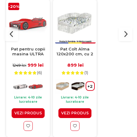
-20%
Pat pentru copii
Pat Colt Alma
Pat Colt Alma
masina ULTRA
120x200 cm, cu 2
90x200 cm, cu 
ECO, rosu, 90x190
sertare laterale pe
sertare laterale
cm
role, colt
role, colt
999 lei
899 lei
799 lei
1249 lei
interschimbabil,
interschimbabil
(6)
(1)
(1)
pin antichizat
sonoma inchis 
sonoma desch
+
+2
Livrare: 4-10 zile
Livrare: 4-10 zile
Livrare: 4-10 zile
lucratoare
lucratoare
lucratoare
VEZI PRODUS
VEZI PRODUS
VEZI PRODUS