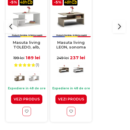
-5%
-5%
-5%
Masuta living
Masuta living
Masuta living
TOLEDO, alb,
LEON, sonoma
CHILE, alb,
90x51x40 cm
deschis, 90x60x45
60x60x40 cm
cm
189 lei
237 lei
142 lei
199 lei
249 lei
149 lei
(1)
(1)
Livrare: 4-10 zile
Expediere in 48 de ore
Expediere in 48 de ore
lucratoare
VEZI PRODUS
VEZI PRODUS
VEZI PRODUS