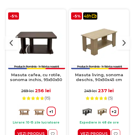
-5%
-5%
Masuta cafea, cu rotile,
Masuta living, sonoma
sonoma inchis, 95x50x50
deschis, 90x50x45 cm
cm
256 lei
237 lei
269 lei
249 lei
(15)
(5)
+1
+2
Livrare: 10-15 zile lucratoare
Expediere in 48 de ore
VEZI PRODUS
VEZI PRODUS