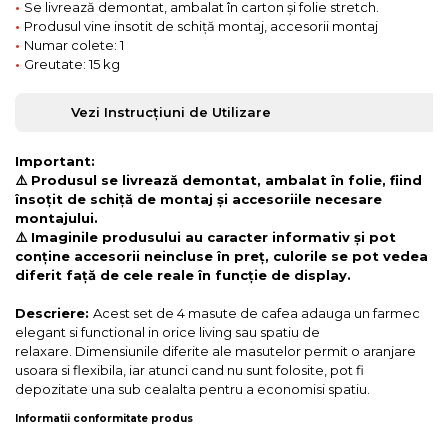
•
Se livrează demontat, ambalat în carton și folie stretch.
•
Produsul vine insotit de schiță montaj, accesorii montaj
•
Numar colete: 1
•
Greutate: 15 kg
Vezi Instrucțiuni de Utilizare
Important:
⚠️ Produsul se livrează demontat, ambalat în folie, fiind
însoțit de schiță de montaj și accesoriile necesare
montajului.
⚠️ Imaginile produsului au caracter informativ și pot
conține accesorii neincluse în preț, culorile se pot vedea
diferit față de cele reale în funcție de display.
Descriere:
Acest set de 4 masute de cafea adauga un farmec
elegant si functional in orice living sau spatiu de
relaxare. Dimensiunile diferite ale masutelor permit o aranjare
usoara si flexibila, iar atunci cand nu sunt folosite, pot fi
depozitate una sub cealalta pentru a economisi spatiu.
Informatii conformitate produs