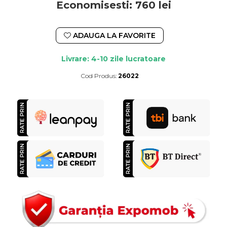
Economisesti:
760
lei
ADAUGA LA FAVORITE
Livrare: 4-10 zile lucratoare
Cod Produs:
26022
Durata de livrare:
4-10 zile lucratoare