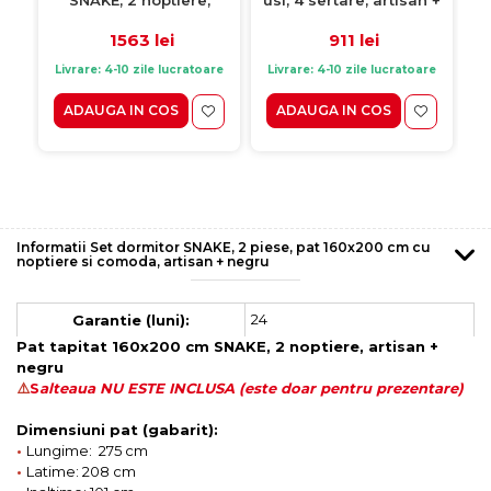
artisan + negru
grafit, 130x37x92 cm
1563 lei
911 lei
Livrare: 4-10 zile lucratoare
Livrare: 4-10 zile lucratoare
ADAUGA IN COS
ADAUGA IN COS
Informatii Set dormitor SNAKE, 2 piese, pat 160x200 cm cu
noptiere si comoda, artisan + negru
24
Garantie (luni):
Pat tapitat 160x200 cm SNAKE, 2 noptiere, artisan +
negru
⚠️
S
alteaua NU ESTE INCLUSA (este doar pentru prezentare)
Dimensiuni pat (gabarit):
•
Lungime: 275 cm
•
Latime: 208 cm