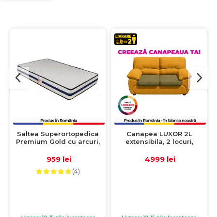
Saltea Superortopedica
Canapea LUXOR 2L
Premium Gold cu arcuri,
extensibila, 2 locuri,
160x200 cm, H 25 cm, fata
171x95x95 cm, Configurator
vara/fata iarna
3D
959 lei
4999 lei
(4)