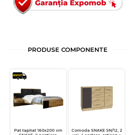
PRODUSE COMPONENTE
Pat tapitat 160x200 cm
Comoda SNAKE SN/12, 2
SNAKE, 2 noptiere,
usi, 4 sertare, artisan +