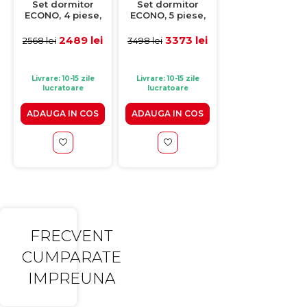
Set dormitor
Set dormitor
Set dormitor
ECONO, 4 piese,
ECONO, 5 piese,
ECONO, 5 piese
pat 140x200 cm,
pat 140x200 cm,
pat 140x200 cm
dulap 3 usi, 2
dulap 4 usi,
dulap 3 usi,
2489 lei
3373 lei
2799 l
2568 lei
3498 lei
2898 lei
noptiere, pin
comoda, 2
comoda, 2
antichizat +
noptiere, pin
noptiere, artisa
turcoaz
antichizat +
gri antracit
Livrare: 10-15 zile
Livrare: 10-15 zile
Livrare: 10-15 zile
turcoaz
lucratoare
lucratoare
lucratoare
ADAUGA IN COS
ADAUGA IN COS
ADAUGA IN CO
FRECVENT
CUMPARATE
IMPREUNA