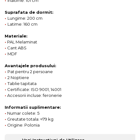
•
Inaltime: 101 cm
Suprafata de dormit:
•
Lungime: 200 cm
•
Latime: 160 cm
Materiale:
•
PAL Melaminat
•
Cant ABS
•
MDF
Avantajele produsului:
•
Pat pentru 2 persoane
•
2 Noptiere
•
Tablie tapitata
•
Certificate: ISO 9001, 14001
•
Accesorii incluse: feronerie
Informatii suplimentare:
•
Numar colete: 5
•
Greutate totala: ≈79 kg
•
Origine: Polonia
Vezi Instrucțiuni de Utilizare