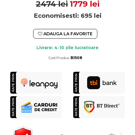
2474 lei
1779 lei
Economisesti:
695
lei
ADAUGA LA FAVORITE
Livrare: 4-10 zile lucratoare
Cod Produs:
B1508
Durata de livrare:
4-10 zile lucratoare