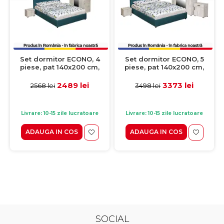
Set dormitor ECONO, 4
Set dormitor ECONO, 5
piese, pat 140x200 cm,
piese, pat 140x200 cm,
dulap 3 usi, 2 noptiere, pin
dulap 4 usi, comoda, 2
antichizat + turcoaz
noptiere, pin antichizat +
2489 lei
3373 lei
2568 lei
3498 lei
turcoaz
Livrare: 10-15 zile lucratoare
Livrare: 10-15 zile lucratoare
ADAUGA IN COS
ADAUGA IN COS
SOCIAL