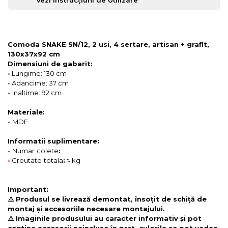
Comoda SNAKE SN/12, 2 usi, 4 sertare, artisan + grafit,
130x37x92 cm
Dimensiuni de gabarit:
•
Lungime: 130 cm
•
Adancime: 37 cm
•
Inaltime: 92 cm
Materiale:
•
MDF
Informatii suplimentare:
•
Numar
colete
:
•
Greutate
totala
:
≈ kg
Important:
⚠️ Produsul se livrează demontat, însoțit de schiță de
montaj și accesoriile necesare montajului.
⚠️ Imaginile produsului au caracter informativ și pot
conține accesorii neincluse în preț, culorile se pot vedea