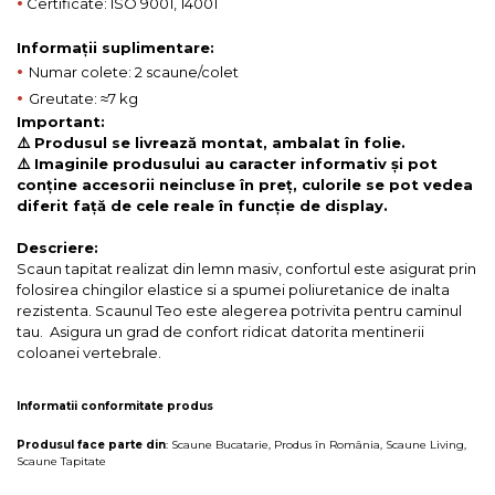
•
Certificate: ISO 9001, 14001
Informații suplimentare:
•
Numar colete: 2 scaune/colet
•
Greutate: ≈7 kg
Important:
⚠️ Produsul se livrează montat, ambalat în folie.
⚠️ Imaginile produsului au caracter informativ și pot
conține accesorii neincluse în preț, culorile se pot vedea
diferit față de cele reale în funcție de display.
Descriere:
Scaun tapitat realizat din lemn masiv, confortul este asigurat prin
folosirea chingilor elastice si a spumei poliuretanice de inalta
rezistenta. Scaunul Teo este alegerea potrivita pentru caminul
tau. Asigura un grad de confort ridicat datorita mentinerii
coloanei vertebrale.
Informatii conformitate produs
Produsul face parte din
:
Scaune Bucatarie
,
Produs în România
,
Scaune Living
,
Scaune Tapitate