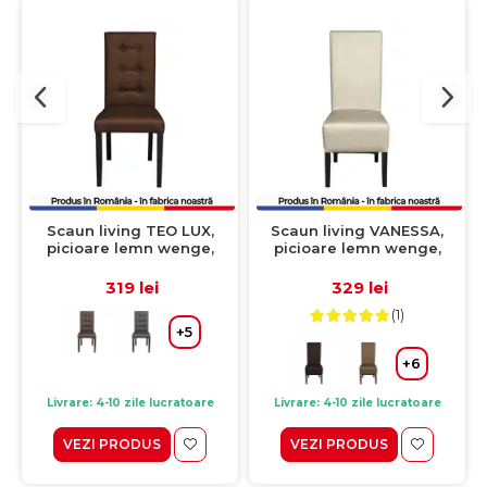
Scaun living TEO LUX,
Scaun living VANESSA,
picioare lemn wenge,
picioare lemn wenge,
piele ecologica maro
piele ecologica crem,
deschis, 46x60x98 cm
47x60x110 cm
319 lei
329 lei
(1)
+5
+6
Livrare: 4-10 zile lucratoare
Livrare: 4-10 zile lucratoare
VEZI PRODUS
VEZI PRODUS