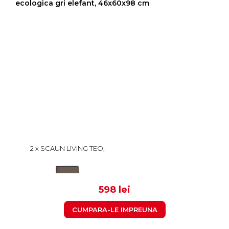
ecologica gri elefant, 46x60x98 cm
2 x SCAUN LIVING TEO,
PICIOARE LEMN WENGE,
PIELE ECOLOGICA GRI
299
ELEFANT, 46X60X98 CM
598 lei
CUMPARA-LE IMPREUNA