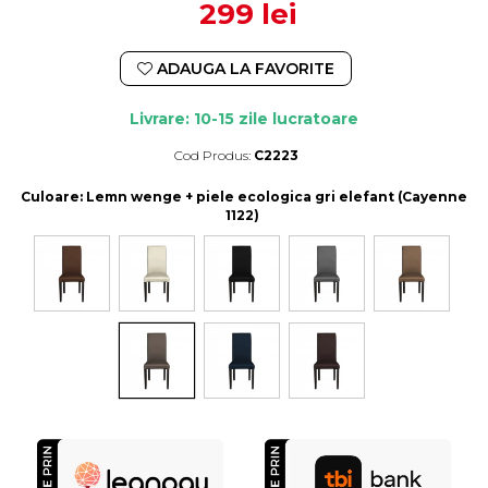
299 lei
ADAUGA LA FAVORITE
Livrare: 10-15 zile lucratoare
Cod Produs:
C2223
Durata de livrare:
10-15 zile lucratoare
Culoare
: Lemn wenge + piele ecologica gri elefant (Cayenne
1122)