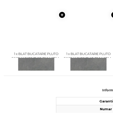
1 x BLAT BUCATARIE PLUTO
1 x BLAT BUCATARIE PLUTO
F032, LUNGIME 60 CM, LATIME
F032, LUNGIME 40 CM, LATIME
60 CM, GROSIME 28 MM
60 CM, GROSIME 28 MM
120 lei
80 lei
89
59
Inform
Garantie
Numar 