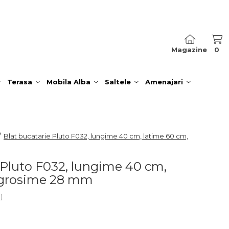
Magazine
0
Terasa
Mobila Alba
Saltele
Amenajari
/
Blat bucatarie Pluto F032, lungime 40 cm, latime 60 cm,
 Pluto F032, lungime 40 cm,
 grosime 28 mm
i