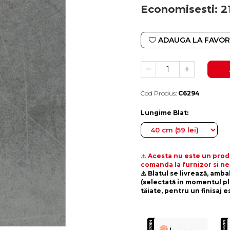
Economisesti:
2
ADAUGA LA FAVOR
Cod Produs:
C6294
Durata de livrare:
4-10 zile lucratoare
Lungime Blat
:
⚠️
Acesta nu este un produ
comanda la furnizor si ne
⚠️ Blatul se livrează, amb
(selectată in momentul pl
tăiate, pentru un finisaj e