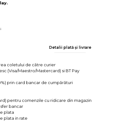
lay.
i
Detalii plată și livrare
rea coletului de către curier
tesc (Visa/Maestro/Mastercard) si BT Pay
 0%) prin card bancar de cumpărături
ard) pentru comenzile cu ridicare din magazin
ansfer bancar
e plata
 plata in rate