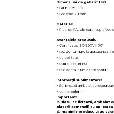
Dimensiuni de gabarit LxG
•
Latime: 60 cm
•
Grosime: 28 mm
Material:
•
Placi de PAL ale caror suprafete 
Avantajele produsului:
•
Certificate: ISO 9001, 14001
•
rezistenta mare la abraziune si i
•
durabilitate
•
usor de intretinut
•
rezistenta la umiditate sporita
Informații suplimentare:
•
Se livrează ambalat corespunzat
•
Numar colete: 1
Important:
⚠️ Blatul se livrează, ambalat 
plasarii comenzii) cu aplicarea 
⚠️ Imaginile produsului au cara