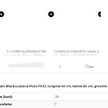
1 x CORP SUSPENDAT 80
1 x MASCA CHIUVETA YANA, 2
1 x
YANA, 2 USI, GEAM, CORP ALB,
USI, CORP ALB, FRONTURI GRI
USI
FRONTURI ALB, 80X30X60 CM
+ ALB, 80X50X77 CM
329 lei
299 lei
313
284
atii Blat bucatarie Pluto F032, lungime 40 cm, latime 60 cm, grosim
24
 (luni):
1
colete: