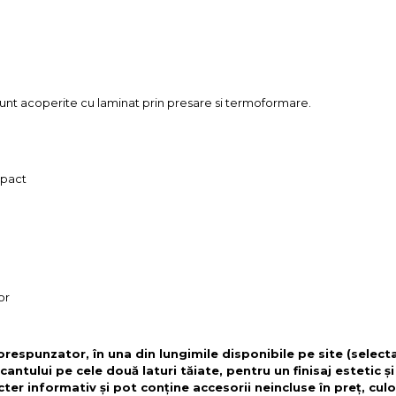
sunt acoperite cu laminat prin presare si termoformare.
mpact
or
corespunzator, în una din lungimile disponibile pe site (selec
cantului pe cele două laturi tăiate, pentru un finisaj estetic ș
cter informativ și pot conține accesorii neincluse în preț, culo