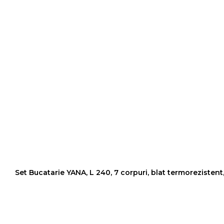
Colectia COMO
Colectia BELLA
Set Bucatarie YANA, L 240, 7 corpuri, blat termorezistent, 