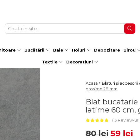
itoare
Bucătării
Baie
Holuri
Depozitare
Birou
Textile
Decoratiuni
Acasă /
Blaturi și accesorii 
grosime 28 mm
Blat bucatarie
latime 60 cm,
3 Review-ur
80 lei
59 lei