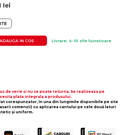
1
lei
ITE
ADAUGA IN COS
Livrare: 4-10 zile lucratoare
s de serie si nu se poate returna. Se realizeaza pe
cesita plata integrala a produsului.
alat corespunzator, în una din lungimile disponibile pe site
asarii comenzii) cu aplicarea cantului pe cele două laturi
stetic și uniform.