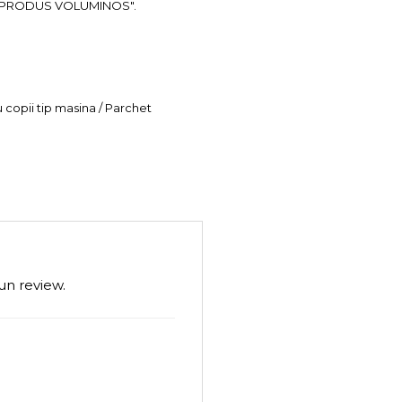
ea "PRODUS VOLUMINOS".
u copii tip masina / Parchet
un review.