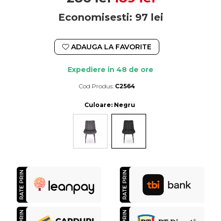
Economisesti:
97
lei
ADAUGA LA FAVORITE
Expediere in 48 de ore
Cod Produs:
C2564
Durata de livrare:
Expediere in 48 de ore
Culoare
: Negru