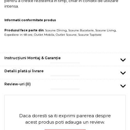
pentru a creste rezistenta in timp, chiar in conditii de utilizare
intensa.
Informatii conformitate produs
Produsul face parte din
:
Scaune Dining
,
Scaune Bucatarie
,
Scaune Living
,
Expediere in 48 ore
,
Outlet Mobila
,
Outlet Scaune
,
Scaune Tapitate
Instrucțiuni Montaj & Garanție
Detalii plată și livrare
Review-uri
(0)
Daca doresti sa iti exprimi parerea despre
acest produs poti adauga un review.