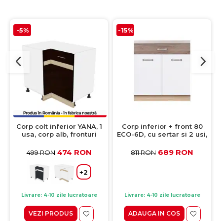
-5%
-15%
Corp colt inferior YANA, 1
Corp inferior + front 80
usa, corp alb, fronturi
ECO-6D, cu sertar si 2 usi,
sonoma inchis + sonoma
corp stejar sonoma,
deschis, 90x62x77 cm
fronturi alb lucios + stejar
474 RON
689 RON
499 RON
811 RON
sanremo, 80x51x82 cm
+2
Livrare: 4-10 zile lucratoare
Livrare: 4-10 zile lucratoare
VEZI PRODUS
ADAUGA IN COS