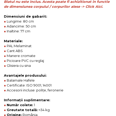
Blatul nu este inclus. Acesta poate fi achizitionat in functie
de dimensiunea corpului / corpurilor alese -> Click Aici.
Dimensiuni de gabarit:
●
Lungime: 80 cm
●
Adancime: 50 cm
●
Inaltine: 77 cm
Materiale:
●
PAL Melaminat
●
Cant ABS
●
Manere cromate
●
Picioare PVC cu reglaj
●
Glisiera cu sina
Avantajele produsului:
●
Balamale Hafele
●
Certificate: ISO 9001, 14001
●
Accesorii incluse: polițe, feronerie
Informații suplimentare:
●
Număr colete:
1
●
Greutate totală:
≈34 kg
●
Origine:
România