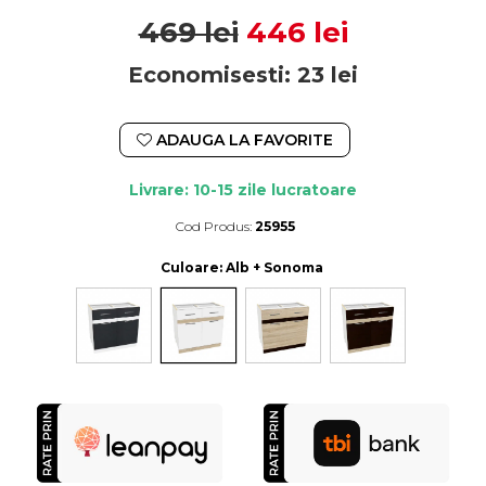
469 lei
446 lei
Economisesti:
23
lei
ADAUGA LA FAVORITE
Livrare: 10-15 zile lucratoare
Cod Produs:
25955
Durata de livrare:
10-15 zile lucratoare
Culoare
: Alb + Sonoma