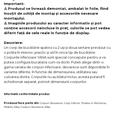
Important:
⚠️ Produsul se livrează demontat, ambalat în folie, fiind
însoțit de schiță de montaj și accesoriile necesare
montajului.
⚠️ Imaginile produsului au caracter informativ și pot
conține accesorii neincluse în preț, culorile se pot vedea
diferit față de cele reale în funcție de display.
Descriere:
Un corp de bucătărie spatios cu 2 uși și doua sertare prevăzut cu
o polita în interior, practic și util în orice tip de bucătărie.
Corpurile inferioare YANA sunt special concepute pentru a va
putea configura bucataria cum va doriti. Puteti alege dintr-o
gama variata de corpuri inferioare, deoarece sunt disponibile în
variante diferite, în functie de dimensiunea, utilitatea sau
culoarea dorita. Corpurile nu au blatul inclus, acesta putand fi
achizitionat separat, potrivit dimensiunii corpurilor.
Informatii conformitate produs
Produsul face parte din
:
Corpuri Bucatarie
,
Corp Inferior
,
Produs în România
,
Mobila Alba
,
Corpuri Bucatarie Albe