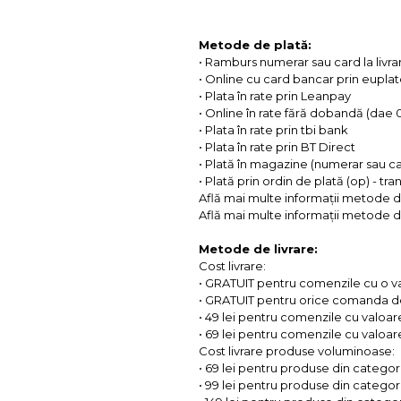
Metode de plată:
• Ramburs numerar sau card la livra
• Online cu card bancar prin eupla
• Plata în rate prin Leanpay
• Online în rate fără dobandă (dae
• Plata în rate prin tbi bank
• Plata în rate prin BT Direct
• Plată în magazine (numerar sau c
• Plată prin ordin de plată (op) - tr
Află mai multe informații metode d
Află mai multe informații metode de
Metode de livrare:
Cost livrare:
• GRATUIT pentru comenzile cu o 
• GRATUIT pentru orice comanda d
• 49 lei pentru comenzile cu valoar
• 69 lei pentru comenzile cu valoare 
Cost livrare produse voluminoase:
• 69 lei pentru produse din categorii
• 99 lei pentru produse din categorii