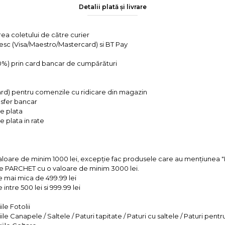
Detalii plată și livrare
rea coletului de către curier
tesc (Visa/Maestro/Mastercard) si BT Pay
 0%) prin card bancar de cumpărături
ard) pentru comenzile cu ridicare din magazin
ansfer bancar
e plata
 plata in rate
valoare de minim 1000 lei, excepție fac produsele care au mențiun
e PARCHET cu o valoare de minim 3000 lei.
e mai mica de 499.99 lei
intre 500 lei si 999.99 lei
le Fotolii
le Canapele / Saltele / Paturi tapitate / Paturi cu saltele / Paturi pentr