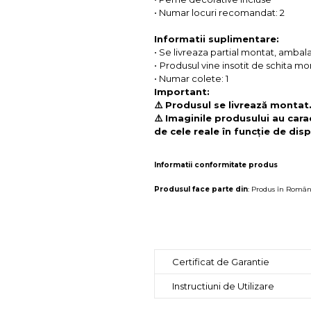
• Numar locuri recomandat: 2
Informatii suplimentare:
• Se livreaza partial montat, ambalat
•
Produsul vine insotit de schita mon
• Numar colete: 1
Important:
⚠️ Produsul se livrează montat
⚠️ Imaginile produsului au cara
de cele reale în funcție de disp
Informatii conformitate produs
Produsul face parte din
:
Produs în Român
Certificat de Garantie
Instructiuni de Utilizare