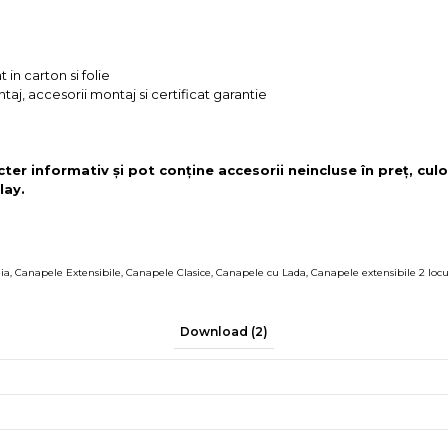
 in carton si folie
taj, accesorii montaj si certificat garantie
.
cter informativ și pot conține accesorii neincluse în preț, culo
lay.
ia
,
Canapele Extensibile
,
Canapele Clasice
,
Canapele cu Lada
,
Canapele extensibile 2 locu
Download (2)