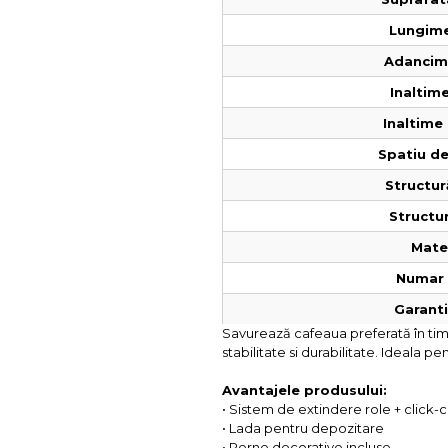
Lungime
Adancime
Inaltime
Inaltime 
Spatiu de
Structur
Structur
Mater
Numar 
Garantie
Savurează cafeaua preferată în timp
stabilitate si durabilitate. Ideala 
Avantajele produsului:
• Sistem de extindere role + click-
• Lada pentru depozitare
• Perne decorative incluse