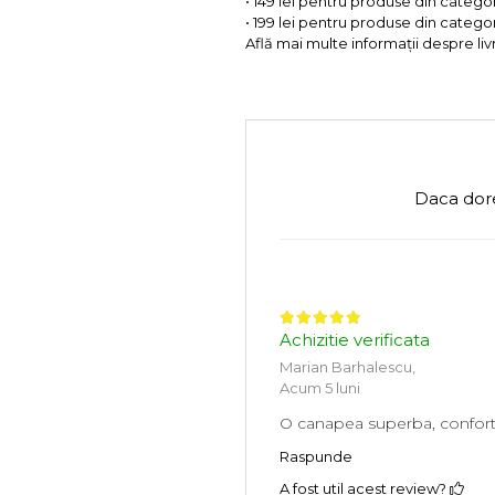
• 149 lei pentru produse din categor
• 199 lei pentru produse din categor
Află mai multe informații despre liv
Daca dore
Achizitie verificata
Marian Barhalescu,
Acum 5 luni
O canapea superba, conforta
Raspunde
A fost util acest review?