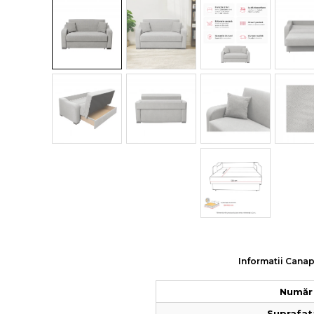
Colectia COMO
Colectia BELLA
Informatii Canap
Număr 
Suprafat