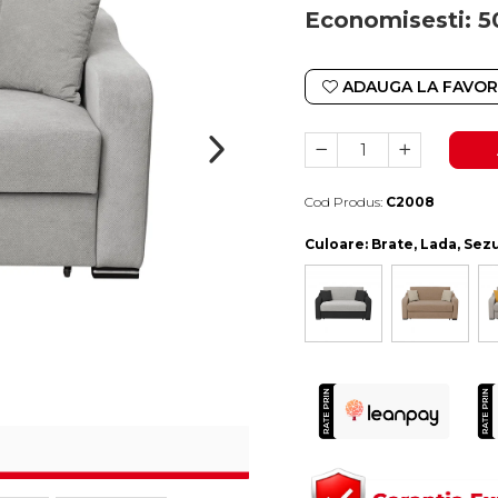
Economisesti:
5
ADAUGA LA FAVOR
Cod Produs:
C2008
Durata de livrare:
10-15 zile lucratoare
Culoare
: Brate, Lada, Sez