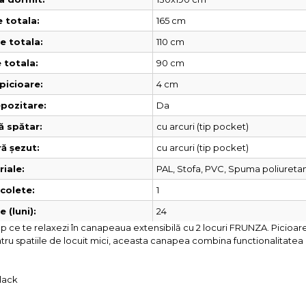
165 cm
 totala:
110 cm
 totala:
90 cm
 totala:
4 cm
picioare:
Da
pozitare:
cu arcuri (tip pocket)
ă spătar:
cu arcuri (tip pocket)
ă șezut:
PAL, Stofa, PVC, Spuma poliuretan
iale:
1
colete:
24
 (luni):
 ce te relaxezi în canapeaua extensibilă cu 2 locuri FRUNZA. Picioarel
pentru spatiile de locuit mici, aceasta canapea combina functionalitatea
clack