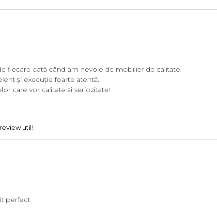
 fiecare dată când am nevoie de mobilier de calitate.
lent și execuție foarte atentă.
r care vor calitate și seriozitate!
eview util!
it perfect