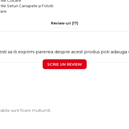
iile Coltare
iile Seturi Canapele și Fotolii
rare
Review-uri
(17)
sti sa iti exprimi parerea despre acest produs poti adauga 
SCRIE UN REVIEW
bila sunt foare multumit.