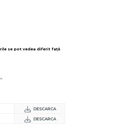
rile se pot vedea diferit față
ri
DESCARCA
DESCARCA