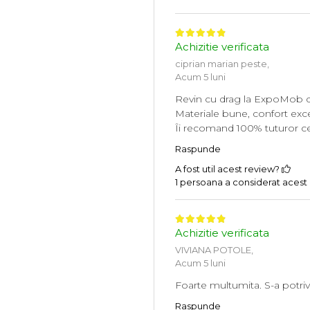
Achizitie verificata
ciprian marian peste,
Acum 5 luni
Revin cu drag la ExpoMob de
Materiale bune, confort exce
Îi recomand 100% tuturor celo
Raspunde
A fost util acest review?
1 persoana a considerat acest r
Achizitie verificata
VIVIANA POTOLE,
Acum 5 luni
Foarte multumita. S-a potriv
Raspunde