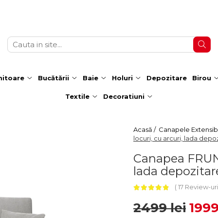
itoare
Bucătării
Baie
Holuri
Depozitare
Birou
Textile
Decoratiuni
Acasă /
Canapele Extensibi
locuri, cu arcuri, lada depo
Canapea FRUNZA
lada depozitar
17 Review-ur
2499 lei
1999