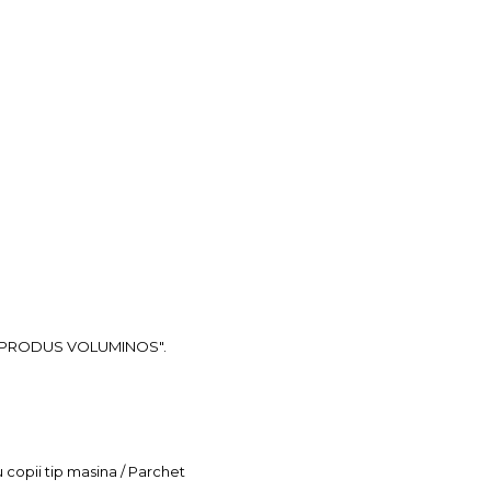
ea "PRODUS VOLUMINOS".
u copii tip masina / Parchet