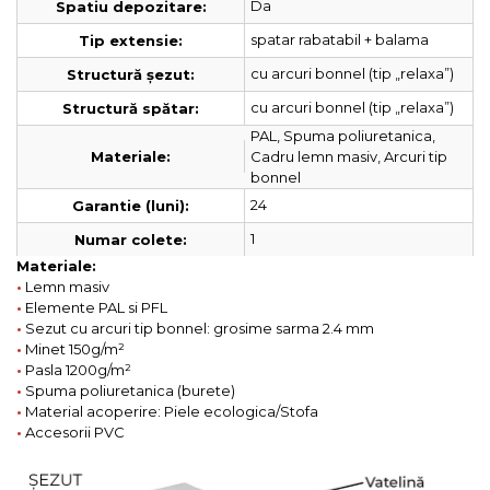
Da
Spatiu depozitare:
spatar rabatabil + balama
Tip extensie:
cu arcuri bonnel (tip „relaxa”)
Structură șezut:
cu arcuri bonnel (tip „relaxa”)
Structură spătar:
PAL, Spuma poliuretanica,
Cadru lemn masiv, Arcuri tip
Materiale:
bonnel
24
Garantie (luni):
1
Numar colete:
Materiale:
•
Lemn masiv
•
Elemente PAL si PFL
•
Sezut cu arcuri tip bonnel: grosime sarma 2.4 mm
•
Minet 150g/m²
•
Pasla 1200g/m²
•
Spuma poliuretanica (burete)
•
Material acoperire: Piele ecologica/Stofa
•
Accesorii PVC