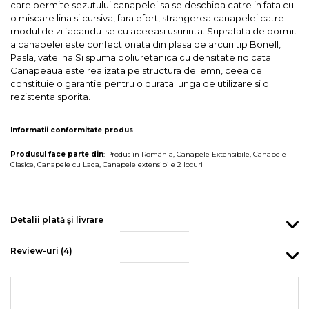
care permite sezutului canapelei sa se deschida catre in fata cu
o miscare lina si cursiva, fara efort, strangerea canapelei catre
modul de zi facandu-se cu aceeasi usurinta. Suprafata de dormit
a canapelei este confectionata din plasa de arcuri tip Bonell,
Pasla, vatelina Si spuma poliuretanica cu densitate ridicata.
Canapeaua este realizata pe structura de lemn, ceea ce
constituie o garantie pentru o durata lunga de utilizare si o
rezistenta sporita.
Informatii conformitate produs
Produsul face parte din
:
Produs în România
,
Canapele Extensibile
,
Canapele
Clasice
,
Canapele cu Lada
,
Canapele extensibile 2 locuri
Detalii plată și livrare
Review-uri
(4)