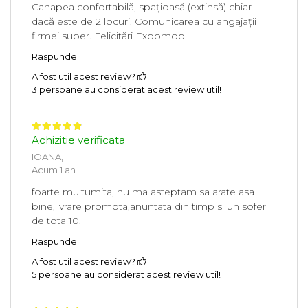
Canapea confortabilă, spațioasă (extinsă) chiar
dacă este de 2 locuri. Comunicarea cu angajații
firmei super. Felicitări Expomob.
Raspunde
A fost util acest review?
3 persoane au considerat acest review util!
Achizitie verificata
IOANA,
Acum 1 an
foarte multumita, nu ma asteptam sa arate asa
bine,livrare prompta,anuntata din timp si un sofer
de tota 10.
Raspunde
A fost util acest review?
5 persoane au considerat acest review util!