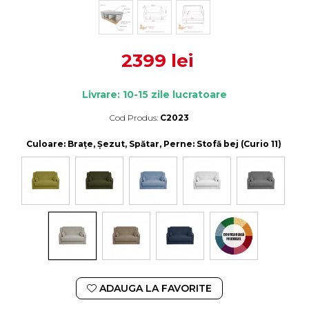
2399 lei
Livrare: 10-15 zile lucratoare
Cod Produs:
C2023
Durata de livrare:
10-15 zile lucratoare
Culoare
: Brațe, Șezut, Spătar, Perne: Stofă bej (Curio 11)
ADAUGA LA FAVORITE