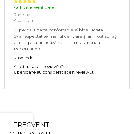
Achizitie verificata
Ramona,
Acum 1 an
Superba! Foarte confortabilă și bine lucrata!
S- a respectat termenul de livrare și am fost sunați
din timp ca urmează sa primim comanda.
Recomand!!!
Raspunde
A fost util acest review?
6 persoane au considerat acest review util!
FRECVENT