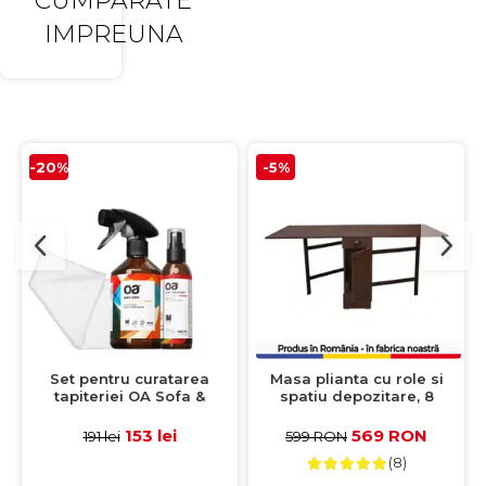
CUMPARATE
IMPREUNA
-20%
-5%
Set pentru curatarea
Masa plianta cu role si
tapiteriei OA Sofa &
spatiu depozitare, 8
Eliminator 250 ml + 1
persoane, wenge,
Laveta din microfibra
92/180x92x80 cm
153 lei
569 RON
191 lei
599 RON
35x35 cm
(8)