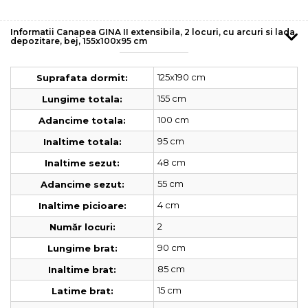
Informatii Canapea GINA II extensibila, 2 locuri, cu arcuri si lada
depozitare, bej, 155x100x95 cm
125x190 cm
Suprafata dormit:
155 cm
Lungime totala:
100 cm
Adancime totala:
95 cm
Inaltime totala:
48 cm
Inaltime sezut:
55 cm
Adancime sezut:
4 cm
Inaltime picioare:
2
Număr locuri:
90 cm
Lungime brat:
85 cm
Inaltime brat:
15 cm
Latime brat: