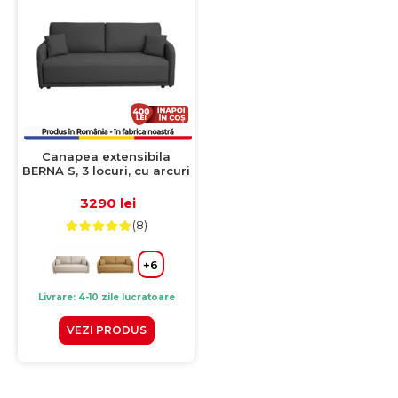
Canapea extensibila
BERNA S, 3 locuri, cu arcuri
si lada depozitare, gri
inchis, 210x110x90 cm
3290 lei
(8)
+6
Livrare: 4-10 zile lucratoare
VEZI PRODUS