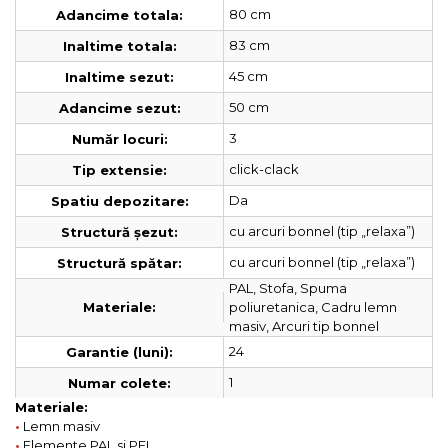
80 cm
Adancime totala:
83 cm
Inaltime totala:
45 cm
Inaltime sezut:
50 cm
Adancime sezut:
3
Număr locuri:
click-clack
Tip extensie:
Da
Spatiu depozitare:
cu arcuri bonnel (tip „relaxa”)
Structură șezut:
cu arcuri bonnel (tip „relaxa”)
Structură spătar:
PAL, Stofa, Spuma
poliuretanica, Cadru lemn
Materiale:
masiv, Arcuri tip bonnel
24
Garantie (luni):
1
Numar colete:
Materiale:
•
Lemn masiv
•
Elemente PAL si PFL