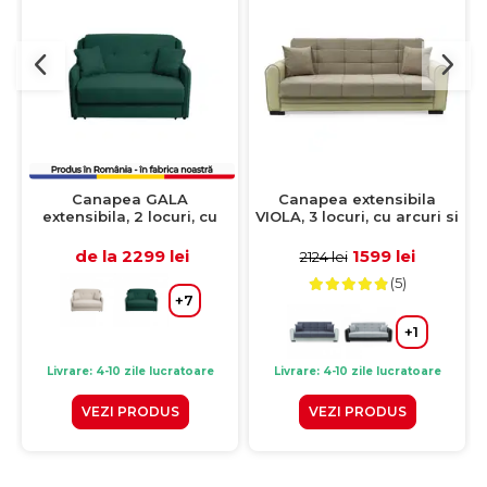
Canapea GALA
Canapea extensibila
extensibila, 2 locuri, cu
VIOLA, 3 locuri, cu arcuri si
arcuri si lada depozitare,
lada pentru depozitare,
verde inchis, 143x98x98
crem + maro, 228x85x85
de la 2299 lei
1599 lei
2124 lei
cm
cm
(5)
+7
+1
Livrare: 4-10 zile lucratoare
Livrare: 4-10 zile lucratoare
VEZI PRODUS
VEZI PRODUS