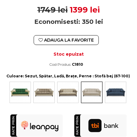
1749 lei
1399 lei
Economisesti:
350
lei
ADAUGA LA FAVORITE
Stoc epuizat
Cod Produs:
C1810
Durata de livrare:
4-10 zile lucratoare
Culoare
: Sezut, Spătar, Ladă, Brațe, Perne : Stofă bej (67-100)