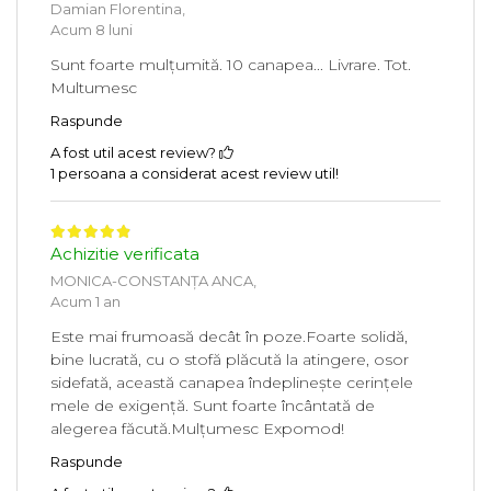
Damian Florentina,
Acum 8 luni
Sunt foarte mulțumită. 10 canapea... Livrare. Tot.
Multumesc
Raspunde
A fost util acest review?
1 persoana a considerat acest review util!
Achizitie verificata
MONICA-CONSTANȚA ANCA,
Acum 1 an
Este mai frumoasă decât în poze.Foarte solidă,
bine lucrată, cu o stofă plăcută la atingere, osor
sidefată, această canapea îndeplinește cerințele
mele de exigență. Sunt foarte încântată de
alegerea făcută.Mulțumesc Expomod!
Raspunde