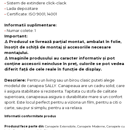
•
Sistem de extindere click-clack
•
Lada depozitare
•
Certificate: ISO 9001, 14001
Informatii suplimentare:
•
Numar colete: 1
Important:
⚠️ Produsul se livrează parțial montat, ambalat în folie,
însoțit de schiță de montaj și accesoriile necesare
montajului.
⚠️ Imaginile produsului au caracter informativ și pot
conține accesorii neincluse în preț, culorile se pot vedea
diferit față de cele reale în funcție de display.
Descriere:
Pentru un living sau un birou clasic puteti alege
modelul de canapea SALLY. Canapeaua are un cadru solid, care
ii asigura stabilitate si rezistenta. Tapitata cu stofa de calitate
superioara, canapeaua asigura o durabilitate mare si un confort
sporit. Este locul perfect pentru a viziona un film, pentru a citi o
carte, sau pur si simplu, pentru a va relaxa.
Informatii conformitate produs
Produsul face parte din
:
Canapele Extensibile
,
Canapele Moderne
,
Canapele cu