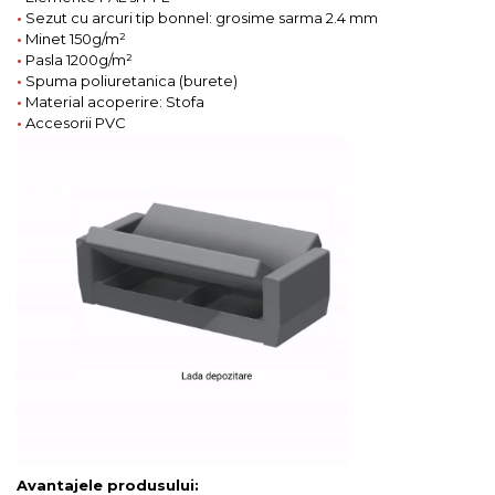
•
Sezut cu arcuri tip bonnel: grosime sarma 2.4 mm
•
Minet 150g/m²
•
Pasla 1200g/m²
•
Spuma poliuretanica (burete)
•
Material acoperire: Stofa
•
Accesorii PVC
Avantajele produsului: