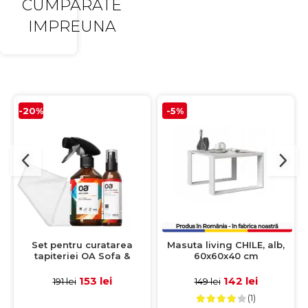
CUMPARATE
IMPREUNA
-20%
-5%
Set pentru curatarea
Masuta living CHILE, alb,
tapiteriei OA Sofa &
60x60x40 cm
Eliminator 250 ml + 1
Laveta din microfibra
153 lei
142 lei
191 lei
149 lei
35x35 cm
(1)