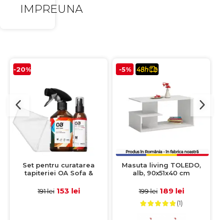
IMPREUNA
-20%
-5%
Set pentru curatarea
Masuta living TOLEDO,
tapiteriei OA Sofa &
alb, 90x51x40 cm
Eliminator 250 ml + 1
Laveta din microfibra
153 lei
189 lei
191 lei
199 lei
35x35 cm
(1)