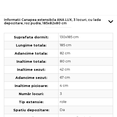
Informatii Canapea extensibila ANA LUX, 3 locuri, cu lada
depozitare, roz pudra, 185x82x80 cm
130x185 cm
Suprafata dormit:
185 cm
Lungime totala:
82 cm
Adancime totala:
80 cm
Inaltime totala:
42 cm
Inaltime sezut:
67 cm
Adancime sezut:
4 cm
Inaltime picioare:
3
Număr locuri:
role
Tip extensie:
Da
Spatiu depozitare: