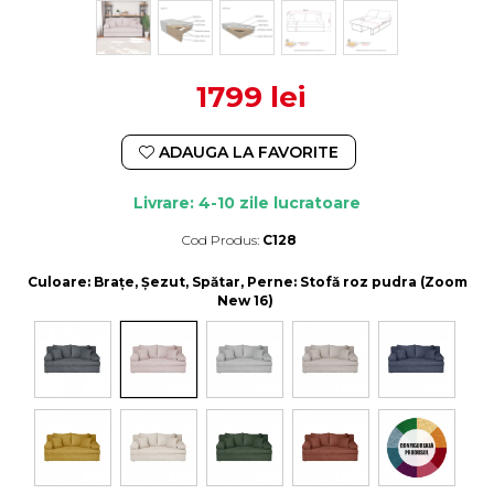
1799 lei
ADAUGA LA FAVORITE
Livrare: 4-10 zile lucratoare
Cod Produs:
C128
Durata de livrare:
4-10 zile lucratoare
Culoare
: Brațe, Șezut, Spătar, Perne: Stofă roz pudra (Zoom
New 16)