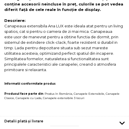
conține accesorii neincluse în preț, culorile se pot vedea
diferit față de cele reale în funcție de display.
Descriere:
Canapeaua extensibila Ana LUX este ideala atat pentru un living
spatios, cat si pentru o camera de zi mai mica. Canapeaua
este usor de manevrat pentru a obtine functia de dormit, prin
sistemul de extindere click-clack, foarte rezistent si durabil in
timp. Lada
pentru depozitare situata sub sezut mareste
utilitatea acesteia, optimizand perfect spatiul din incapere.
Simplitatea formelor, naturaletea si functionalitatea sunt
principalele caracteristici ale canapelei, creand o atmosfera
primitoare si relaxanta.
Informatii conformitate produs
Produsul face parte din
:
Produs în România
,
Canapele Extensibile
,
Canapele
Clasice
,
Canapele cu Lada
,
Canapele extensibile 3 locuri
Detalii plată și livrare