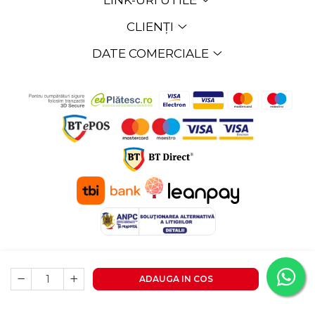
LINK-URI UTILE
CLIENȚI
DATE COMERCIALE
©Copyright EXPOMOB SRL 2026
Platforma E-commerce
by Gomag
ADAUGA IN COS