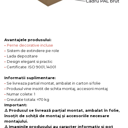
Avantajele produsului:
•
Perne decorative incluse
•
Sistem de extindere pe role
•
Lada depozitare
•
Design elegant si practic
•
Certificate: ISO 9001, 14001
Informatii suplimentare:
•
Se livreaza partial montat, ambalat in carton si folie
•
Produsul vine insotit de schita montaj, accesorii montaj
•
Numar colete: 1
•
Greutate totala: ≈70 kg
Important:
⚠️ Produsul se livrează parțial montat, ambalat în folie,
însoțit de schiță de montaj și accesoriile necesare
montajului.
⚠️ Imaginile produsului au caracter informativ și pot