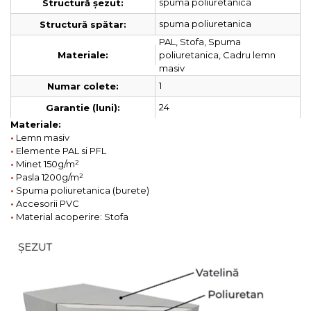
spuma poliuretanica
Structură șezut:
spuma poliuretanica
Structură spătar:
PAL, Stofa, Spuma
poliuretanica, Cadru lemn
Materiale:
masiv
1
Numar colete:
24
Garantie (luni):
Materiale:
•
Lemn masiv
•
Elemente PAL si PFL
•
Minet 150g/m²
•
Pasla 1200g/m²
•
Spuma poliuretanica (burete)
•
Accesorii PVC
•
Material acoperire: Stofa