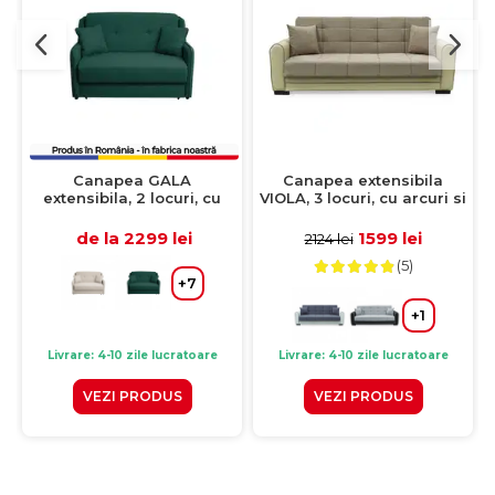
Canapea GALA
Canapea extensibila
extensibila, 2 locuri, cu
VIOLA, 3 locuri, cu arcuri si
arcuri si lada depozitare,
lada pentru depozitare,
verde inchis, 143x98x98
crem + maro, 228x85x85
de la 2299 lei
1599 lei
2124 lei
cm
cm
(5)
+7
+1
Livrare: 4-10 zile lucratoare
Livrare: 4-10 zile lucratoare
VEZI PRODUS
VEZI PRODUS