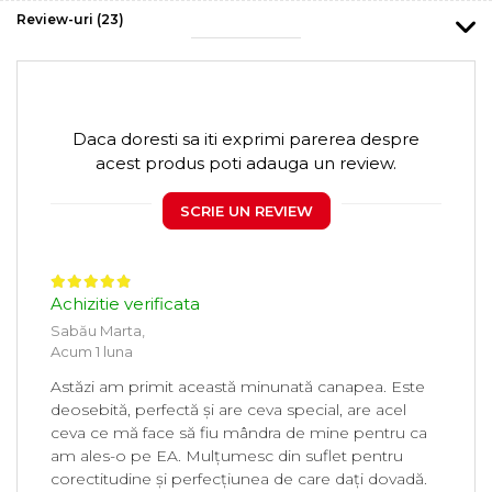
Review-uri
(23)
Daca doresti sa iti exprimi parerea despre
acest produs poti adauga un review.
SCRIE UN REVIEW
Achizitie verificata
Sabău Marta,
Acum 1 luna
Astăzi am primit această minunată canapea. Este
deosebită, perfectă și are ceva special, are acel
ceva ce mă face să fiu mândra de mine pentru ca
am ales-o pe EA. Mulțumesc din suflet pentru
corectitudine și perfecțiunea de care dați dovadă.