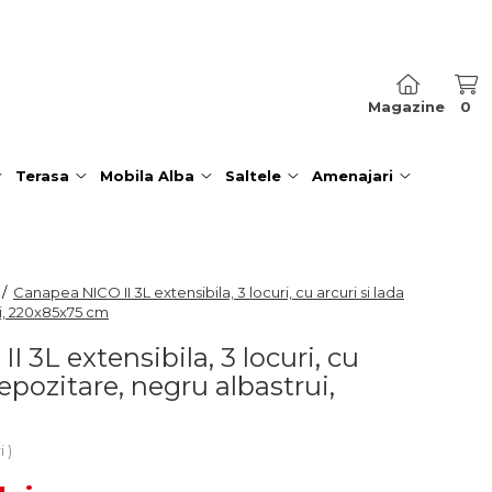
Magazine
0
Terasa
Mobila Alba
Saltele
Amenajari
 /
Canapea NICO II 3L extensibila, 3 locuri, cu arcuri si lada
i, 220x85x75 cm
 3L extensibila, 3 locuri, cu
depozitare, negru albastrui,
i