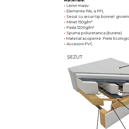
Materiale:
•
Lemn masiv
•
Elemente PAL si PFL
•
Sezut cu arcuri tip bonnel: gros
•
Minet 150g/
m²
•
Pasla 1200g/
m²
•
Spuma poliuretanica (burete)
•
Material acoperire: Piele Ecologi
•
Accesorii PVC