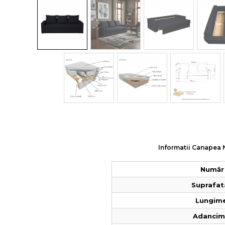
Colectia COMO
Colectia BELLA
Informatii Canapea N
Număr 
Suprafat
Lungime
Adancime