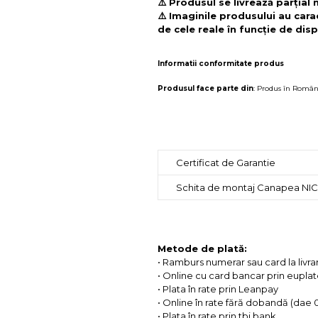
⚠️ Produsul se livrează parțial
⚠️ Imaginile produsului au cara
de cele reale în funcție de disp
Informatii conformitate produs
Produsul face parte din
:
Produs în Român
Certificat de Garantie
Schita de montaj Canapea NICO
Metode de plată:
• Ramburs numerar sau card la livra
• Online cu card bancar prin eupla
• Plata în rate prin Leanpay
• Online în rate fără dobandă (dae
• Plata în rate prin tbi bank