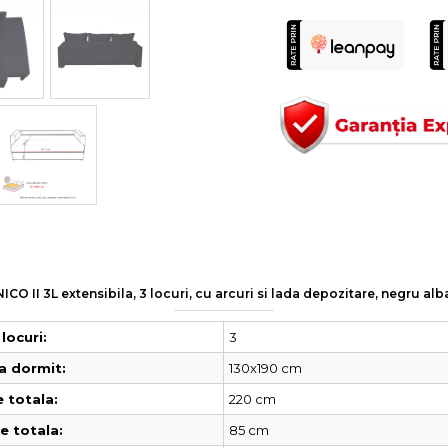
ICO II 3L extensibila, 3 locuri, cu arcuri si lada depozitare, negru al
3
locuri:
130x190 cm
a dormit:
220 cm
 totala:
85 cm
 totala: