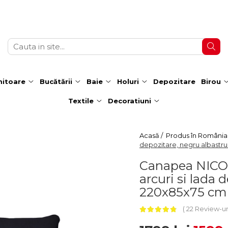
itoare
Bucătării
Baie
Holuri
Depozitare
Birou
Textile
Decoratiuni
Acasă /
Produs în România
depozitare, negru albastru
Canapea NICO II
arcuri si lada 
220x85x75 cm
22 Review-ur