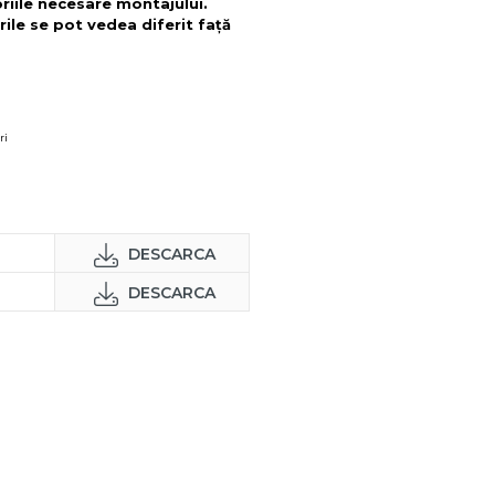
oriile necesare montajului.
rile se pot vedea diferit față
ri
DESCARCA
DESCARCA