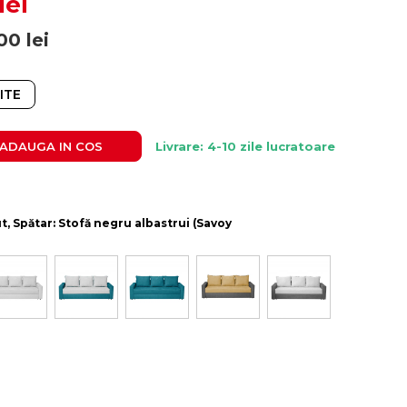
lei
00
lei
ITE
ADAUGA IN COS
Livrare: 4-10 zile lucratoare
ut, Spătar: Stofă negru albastrui (Savoy