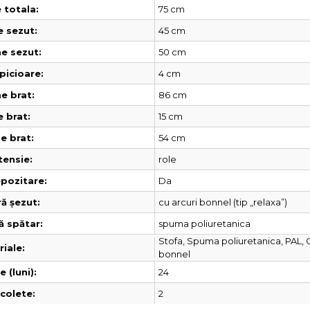
75 cm
 totala:
45 cm
e sezut:
50 cm
e sezut:
4 cm
picioare:
86 cm
e brat:
15 cm
 brat:
54 cm
e brat:
role
tensie:
Da
pozitare:
cu arcuri bonnel (tip „relaxa”)
ă șezut:
spuma poliuretanica
ă spătar:
Stofa, Spuma poliuretanica, PAL, 
iale:
bonnel
24
 (luni):
2
colete: