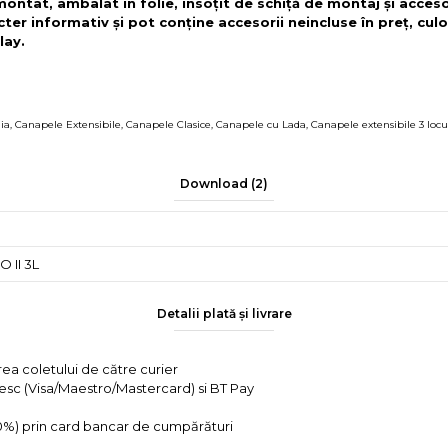
 montat, ambalat în folie, însoțit de schiță de montaj și acces
cter informativ și pot conține accesorii neincluse în preț, culo
lay.
ia
,
Canapele Extensibile
,
Canapele Clasice
,
Canapele cu Lada
,
Canapele extensibile 3 locu
Download (2)
 II 3L
Detalii plată și livrare
rea coletului de către curier
tesc (Visa/Maestro/Mastercard) si BT Pay
 0%) prin card bancar de cumpărături