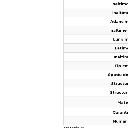
Inaltime
Inaltim
Adancim
Inaltime 
Lungim
Latime
Inaltim
Tip ex
Spatiu de
Structur
Structur
Mater
Garantie
Numar 