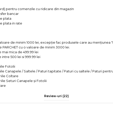
ard) pentru comenzile cu ridicare din magazin
ansfer bancar
e plata
 plata in rate
valoare de minim 1000 lei, excepție fac produsele care au mențiun
e PARCHET cu o valoare de minim 3000 lei.
e mai mica de 499.99 lei
intre 500 lei si 999.99 lei
le Fotolii
le Canapele / Saltele / Paturi tapitate / Paturi cu saltele / Paturi pentr
iile Coltare
iile Seturi Canapele și Fotolii
rare
Review-uri
(22)