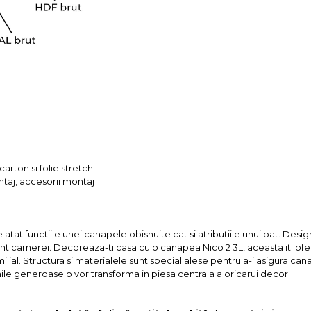
arton si folie stretch
ntaj, accesorii montaj
at functiile unei canapele obisnuite cat si atributiile unui pat. Designul
t camerei. Decoreaza-ti casa cu o canapea Nico 2 3L, aceasta iti ofera o
l. Structura si materialele sunt special alese pentru a-i asigura canape
le generoase o vor transforma in piesa centrala a oricarui decor.