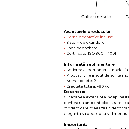
Avantajele produsului:
•
Perne decorative incluse
•
Sistem de extindere
•
Lada depozitare
•
Certificate: ISO 9001, 14001
Informatii suplimentare:
•
Se livreaza demontat, ambalat in c
•
Produsul vine insotit de schita mo
•
Numar colete: 2
•
Greutate totala: ≈80 kg
Descriere:
O canapea extensibila indeplineste at
confera un ambient placut si relaxan
modern care creeaza un decor familia
eleganta sa deosebita si dimensiuni
Important: