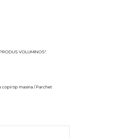
ea "PRODUS VOLUMINOS".
u copii tip masina / Parchet