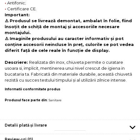
•
Antifonic;
•
Certificare CE.
Important:
⚠️ Produsul se livrează demontat, ambalat în folie, fiind
însoțit de schiță de montaj și accesoriile necesare
montajului.
⚠️ Imaginile produsului au caracter informativ și pot
conține accesorii neincluse în preț, culorile se pot vedea
diferit față de cele reale în funcție de display.
Descriere:
Realizata din inox, chiuveta permite o curatare
usoara si, implicit, mentinerea unui nivel crescut de igiena in
bucataria ta. Fabricată din materiale durabile, această chiuvetă
rezistă cu succes testului timpului și al utilizării zilnice intense.
Informatii conformitate produs
Produsul face parte din
:
Sanitare
Detalii plată și livrare
Review-uri
(0)