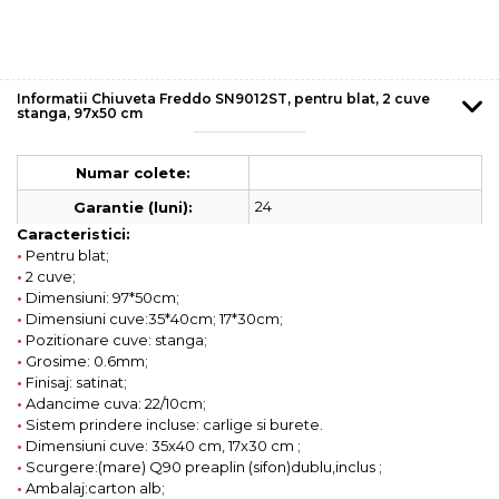
Informatii Chiuveta Freddo SN9012ST, pentru blat, 2 cuve
stanga, 97x50 cm
Numar colete:
24
Garantie (luni):
Caracteristici:
•
Pentru blat;
•
2 cuve;
•
Dimensiuni: 97*50cm;
•
Dimensiuni cuve:35*40cm; 17*30cm;
•
Pozitionare cuve: stanga;
•
Grosime: 0.6mm;
•
Finisaj: satinat;
•
Adancime cuva: 22/10cm;
•
Sistem prindere incluse: carlige si burete.
•
Dimensiuni cuve: 35x40 cm, 17x30 cm ;
•
Scurgere:(mare) Q90 preaplin (sifon)dublu,inclus ;
•
Ambalaj:carton alb;