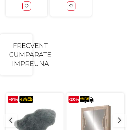
antizgarieturi,
inclusa, 75X45 
75X45
FRECVENT
CUMPARATE
IMPREUNA
-61%
-20%