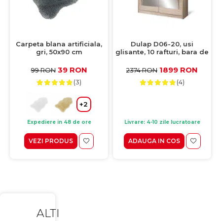
Carpeta blana artificiala,
Dulap D06-20, usi
gri, 50x90 cm
glisante, 10 rafturi, bara de
haine, oglinda, crem,
200x59x215 cm
39 RON
1899 RON
99 RON
2374 RON
(3)
(4)
+2
Expediere in 48 de ore
Livrare: 4-10 zile lucratoare
VEZI PRODUS
ADAUGA IN COS
ALTI