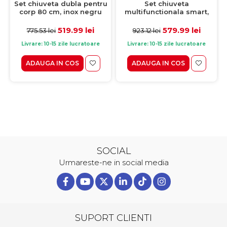
Set chiuveta
Set chiuveta dubla pentru
multifunctionala smart,
corp 80 cm, inox negru
inox 3 mm, afisaj digital,
grafit 3 mm, baterie
doua cascade, spalator
extractibila 3 functii, sifon,
579.99 lei
519.99 lei
923.12 lei
775.53 lei
pahare, dozator
dozator detergent, cos
detergent, baterie
scurgere vase, suport
Livrare: 10-15 zile lucratoare
Livrare: 10-15 zile lucratoare
extensibila cu 3 functii,
cutite, 82x45 cm
tocator, tava si sita
ADAUGA IN COS
ADAUGA IN COS
inclusa, antizgarieturi,
75X45
SOCIAL
Urmareste-ne in social media
SUPORT CLIENTI