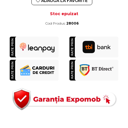
ADAUGA LA FAVORITE
Stoc epuizat
Cod Produs:
28006
Durata de livrare:
4-10 zile lucratoare