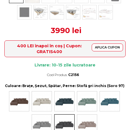
3990 lei
400 LEI înapoi în coș | Cupon:
APLICA CUPON
GRATIS400
Livrare: 10-15 zile lucratoare
Cod Produs:
C2156
Durata de livrare:
10-15 zile lucratoare
Culoare
: Brațe, Șezut, Spătar, Perne: Stofă gri inchis (Soro 97)