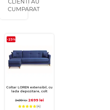
CLIENTI AU
CUMPARAT
-23%
Coltar LOREN extensibil, cu
lada depozitare, colt
interschimbabil, albastru,
240x143x85 cm
2699 lei
3499 lei
(4)