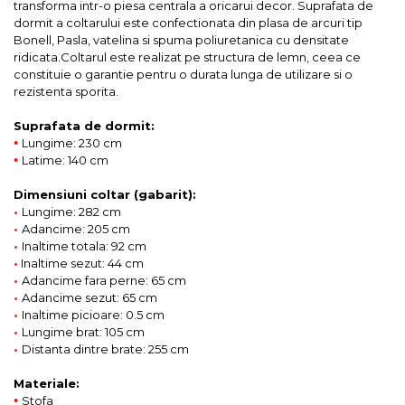
transforma intr-o piesa centrala a oricarui decor. Suprafata de
dormit a coltarului este confectionata din plasa de arcuri tip
Bonell, Pasla, vatelina si spuma poliuretanica cu densitate
ridicata.Coltarul este realizat pe structura de lemn, ceea ce
constituie o garantie pentru o durata lunga de utilizare si o
rezistenta sporita.
Suprafata de dormit:
•
Lungime: 230 cm
•
Latime: 140 cm
Dimensiuni coltar (gabarit):
•
Lungime: 282 cm
•
Adancime: 205 cm
•
Inaltime totala: 92 cm
•
Inaltime sezut: 44 cm
•
Adancime fara perne: 65 cm
•
Adancime sezut: 65 cm
•
Inaltime picioare: 0.5 cm
•
Lungime brat: 105 cm
•
Distanta dintre brate: 255 cm
Materiale:
•
Stofa