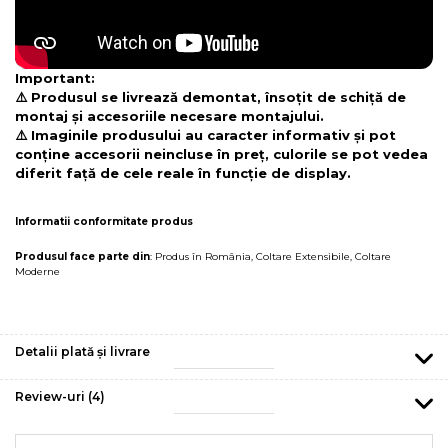
Important:
⚠️ Produsul se livrează demontat, însoțit de schiță de
montaj și accesoriile necesare montajului.
⚠️ Imaginile produsului au caracter informativ și pot
conține accesorii neincluse în preț, culorile se pot vedea
diferit față de cele reale în funcție de display.
Informatii conformitate produs
Produsul face parte din
:
Produs în România
,
Coltare Extensibile
,
Coltare
Moderne
Detalii plată și livrare
Review-uri
(4)