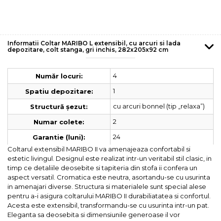
Informatii Coltar MARIBO L extensibil, cu arcuri si lada
depozitare, colt stanga, gri inchis, 282x205x92 cm
4
Număr locuri:
1
Spatiu depozitare:
cu arcuri bonnel (tip „relaxa”)
Structură șezut:
2
Numar colete:
24
Garantie (luni):
Coltarul extensibil MARIBO II va amenajeaza confortabil si
estetic livingul. Designul este realizat intr-un veritabil stil clasic, in
timp ce detaliile deosebite si tapiteria din stofa ii confera un
aspect versatil. Cromatica este neutra, asortandu-se cu usurinta
in amenajari diverse. Structura si materialele sunt special alese
pentru a-i asigura coltarului MARIBO II durabiliatatea si confortul.
Acesta este extensibil, transformandu-se cu usurinta intr-un pat.
Eleganta sa deosebita si dimensiunile generoase il vor