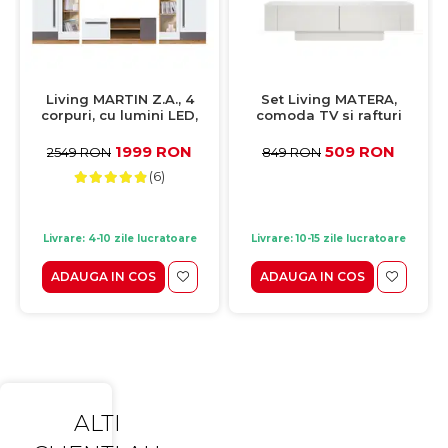
Living MARTIN Z.A., 4
Set Living MATERA,
corpuri, cu lumini LED,
comoda TV si rafturi
corp PAL artisan, fronturi
suspendate, alb, 150x31,5
MDF alb lucios si gri mat,
cm
1999 RON
509 RON
2549 RON
849 RON
305x53x195 cm
(6)
Livrare: 4-10 zile lucratoare
Livrare: 10-15 zile lucratoare
ADAUGA IN COS
ADAUGA IN COS
ALTI