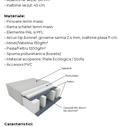
•
Inaltime sezut: 45 cm
Materiale:
•
Picioare lemn masiv
•
Rama schelet lemn masiv
•
Elemente PAL si PFL
•
Arcuri tip bonnel: grosime sarma 2.4 mm, inaltime plasa 11 cm
•
Minet/Vatelina 150g/m²
•
Pasla/Feltru 1200g/m²
•
Spuma poliuretanica (burete)
•
Material acoperire: Piele Ecologica / Stofa
•
Accesorii PVC
Caracteristici: