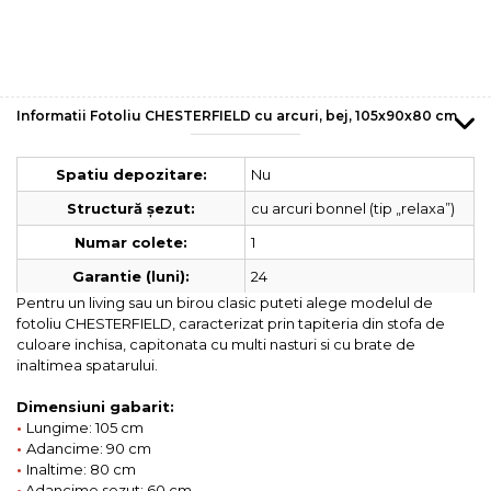
Informatii Fotoliu CHESTERFIELD cu arcuri, bej, 105x90x80 cm
Nu
Spatiu depozitare:
cu arcuri bonnel (tip „relaxa”)
Structură șezut:
1
Numar colete:
24
Garantie (luni):
Pentru un living sau un birou clasic puteti alege modelul de
fotoliu CHESTERFIELD, caracterizat prin tapiteria din stofa de
culoare inchisa, capitonata cu multi nasturi si cu brate de
inaltimea spatarului.
Dimensiuni gabarit:
•
Lungime: 105 cm
•
Adancime: 90 cm
•
Inaltime: 80 cm
•
Adancime sezut: 60 cm