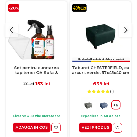
-20%
Set pentru curatarea
Taburet CHESTERFIELD, cu
tapiteriei OA Sofa &
arcuri, verde, 57x45x40 cm
Eliminator 250 ml + 1
Laveta din microfibra
153 lei
639 lei
191 lei
35x35 cm
(1)
+6
Livrare: 4-10 zile lucratoare
Expediere in 48 de ore
ADAUGA IN COS
VEZI PRODUS