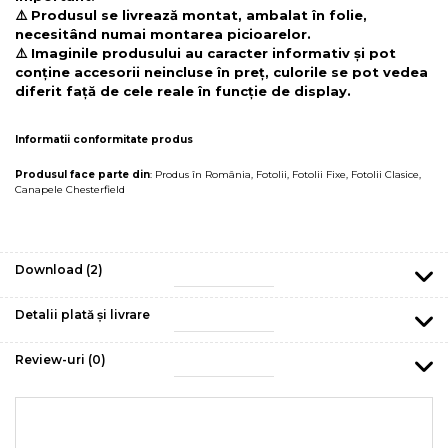
⚠️ Produsul se livrează montat, ambalat în folie,
necesitând numai montarea picioarelor.
⚠️ Imaginile produsului au caracter informativ și pot
conține accesorii neincluse în preț, culorile se pot vedea
diferit față de cele reale în funcție de display.
Informatii conformitate produs
Produsul face parte din
:
Produs în România
,
Fotolii
,
Fotolii Fixe
,
Fotolii Clasice
,
Canapele Chesterfield
Download (2)
Detalii plată și livrare
Review-uri
(0)