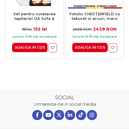
Set pentru curatarea
Fotoliu CHESTERFIELD cu
tapiteriei OA Sofa &
taburet si arcuri, maro
Eliminator 250 ml + 1
inchis, 105x90x80 cm
Laveta din microfibra
153 lei
2438 RON
191 lei
2638 RON
35x35 cm
Livrare: 4-10 zile lucratoare
Livrare: 10-15 zile lucratoare
ADAUGA IN COS
ADAUGA IN COS
SOCIAL
Urmareste-ne in social media