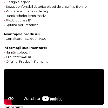
•
Design elegant.
•
Sezut confortabil datorita plasei de arcuri tip Bonnel
•
Picioare lemn masiv de fag
•
Ramă schelet lemn masiv
•
PAL brut clasa E1
•
Spumă poliuretanică
Avantajele produsului:
•
Certificate: ISO 9001, 14001
Informații suplimentare:
•
Număr colete: 1
•
Greutate: ≈40 KG
•
Origine: Produs in Romania
Important: