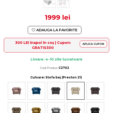
1999 lei
ADAUGA LA FAVORITE
300 LEI înapoi în coș | Cupon:
APLICA CUPON
GRATIS300
Livrare: 4-10 zile lucratoare
Cod Produs:
C2702
Durata de livrare:
4-10 zile lucratoare
Culoare
: Stofa bej (Preston 21)