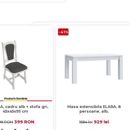
-41%
A, cadru alb + stofa gri,
Masa extensibila ELARA, 8
45x45x95 cm
persoane, alb,
160,4/206,4x90,4x76,1 cm
399 RON
929 lei
99 RON
1584 lei