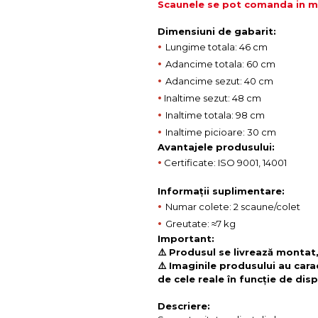
Scaunele se pot comanda in mul
Dimensiuni de gabarit:
•
Lungime totala: 46 cm
•
Adancime totala: 60 cm
•
Adancime sezut: 40 cm
•
Inaltime sezut: 48 cm
•
Inaltime totala: 98 cm
•
Inaltime picioare: 30 cm
Avantajele produsului:
•
Certificate: ISO 9001, 14001
Informații suplimentare:
•
Numar colete: 2 scaune/colet
•
Greutate: ≈7 kg
Important:
⚠️ Produsul se livrează montat,
⚠️ Imaginile produsului au cara
de cele reale în funcție de disp
Descriere: