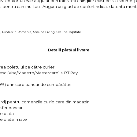
v, confortul este asigurat prin folosirea chingilor elastice si a spumei p
 pentru caminul tau. Asigura un grad de confort ridicat datorita menti
e
,
Produs în România
,
Scaune Living
,
Scaune Tapitate
Detalii plată și livrare
rea coletului de către curier
tesc (Visa/Maestro/Mastercard) si BT Pay
 0%) prin card bancar de cumpărături
ard) pentru comenzile cu ridicare din magazin
ansfer bancar
e plata
 plata in rate