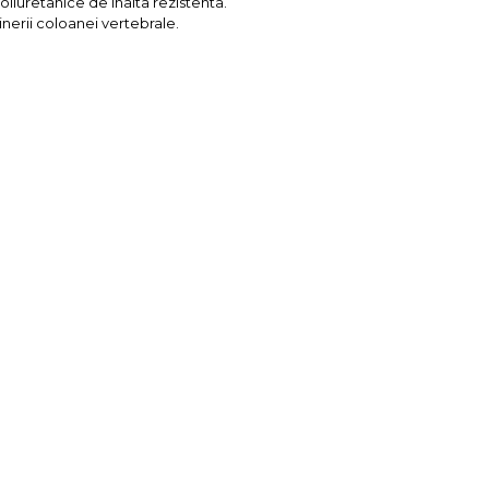
oliuretanice de inalta rezistenta.
nerii coloanei vertebrale.