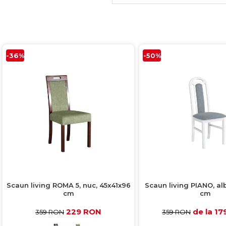
-36%
-50%
Scaun living ROMA 5, nuc, 45x41x96
Scaun living PIANO, al
cm
cm
229 RON
de la 1
359 RON
359 RON