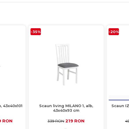
-35%
-20%
b, 43x40x101
Scaun living MILANO 1, alb,
Scaun IZ
43x40x93 cm
79 RON
219 RON
339 RON
4