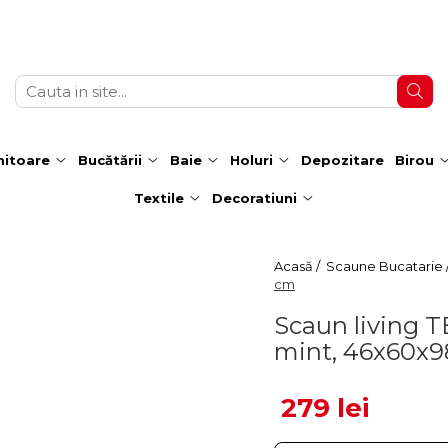
itoare
Bucătării
Baie
Holuri
Depozitare
Birou
Textile
Decoratiuni
Acasă /
Scaune Bucatarie 
cm
Scaun living T
mint, 46x60x
279 lei