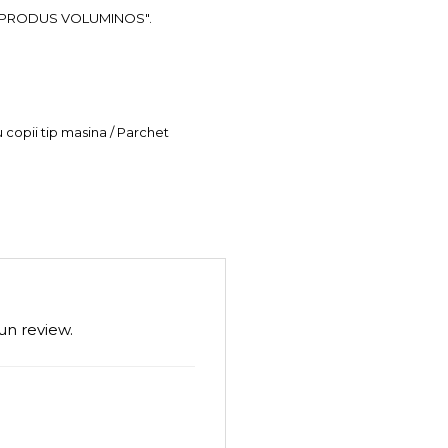
ea "PRODUS VOLUMINOS".
u copii tip masina / Parchet
un review.