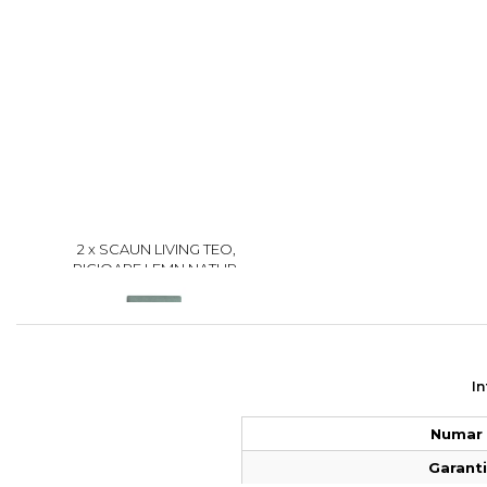
2 x SCAUN LIVING TEO,
PICIOARE LEMN NATUR,
STOFA MINT, 46X60X98 CM
279
In
Numar 
Garantie