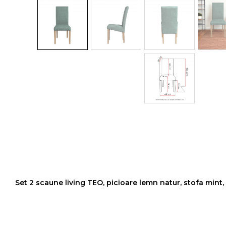
Colectia COMO
Colectia BELLA
Set 2 scaune living TEO, picioare lemn natur, stofa min