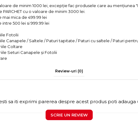
valoare de minim 1000 lei, excepție fac produsele care au mențiun
e PARCHET cu o valoare de minim 3000 lei.
e mai mica de 499.99 lei
intre 500 lei si 999.99 lei
le Fotolii
le Canapele / Saltele / Paturi tapitate / Paturi cu saltele / Paturi pentr
iile Coltare
iile Seturi Canapele și Fotolii
rare
Review-uri
(0)
sti sa iti exprimi parerea despre acest produs poti adauga 
SCRIE UN REVIEW