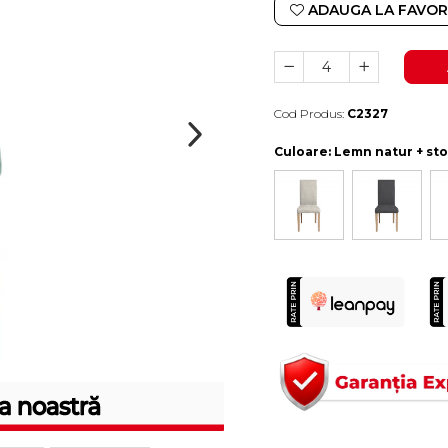
ADAUGA LA FAVOR
Cod Produs:
C2327
Durata de livrare:
10-15 zile lucratoare
Culoare
: Lemn natur + st