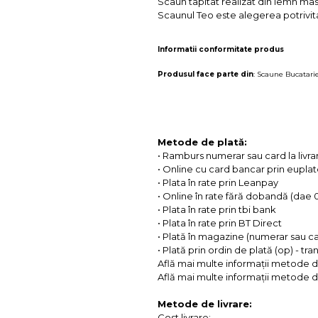
Scaun tapitat realizat din lemn masi
Scaunul Teo este alegerea potrivita
Informatii conformitate produs
Produsul face parte din
:
Scaune Bucatari
Metode de plată:
• Ramburs numerar sau card la livra
• Online cu card bancar prin eupla
• Plata în rate prin Leanpay
• Online în rate fără dobandă (dae
• Plata în rate prin tbi bank
• Plata în rate prin BT Direct
• Plată în magazine (numerar sau c
• Plată prin ordin de plată (op) - tr
Află mai multe informații metode d
Află mai multe informații metode de
Metode de livrare:
Cost livrare: