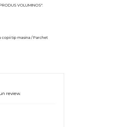
ea "PRODUS VOLUMINOS".
u copii tip masina / Parchet
un review.