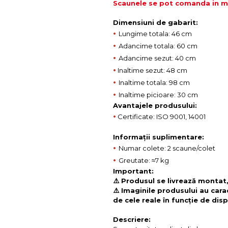
Scaunele se pot comanda in mul
Dimensiuni de gabarit:
•
Lungime totala: 46 cm
•
Adancime totala: 60 cm
•
Adancime sezut: 40 cm
•
Inaltime sezut: 48 cm
•
Inaltime totala: 98 cm
•
Inaltime picioare: 30 cm
Avantajele produsului:
•
Certificate: ISO 9001, 14001
Informații suplimentare:
•
Numar colete: 2 scaune/colet
•
Greutate: ≈7 kg
Important:
⚠️ Produsul se livrează montat,
⚠️ Imaginile produsului au cara
de cele reale în funcție de disp
Descriere: