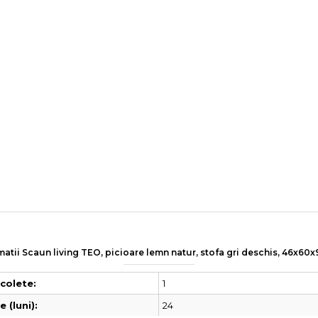
matii Scaun living TEO, picioare lemn natur, stofa gri deschis, 46x60
1
colete:
24
 (luni):