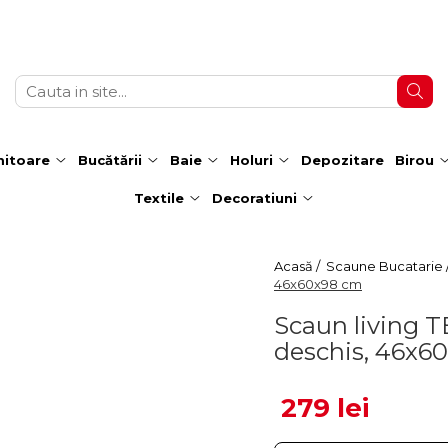
itoare
Bucătării
Baie
Holuri
Depozitare
Birou
Textile
Decoratiuni
Acasă /
Scaune Bucatarie 
46x60x98 cm
Scaun living TE
deschis, 46x6
279 lei