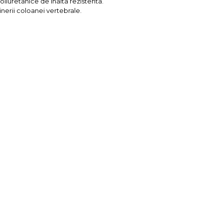
oliuretanice de inalta rezistenta.
nerii coloanei vertebrale.