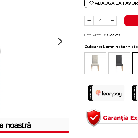
ADAUGA LA FAVOR
Cod Produs:
C2329
Durata de livrare:
10-15 zile lucratoare
Culoare
: Lemn natur + sto