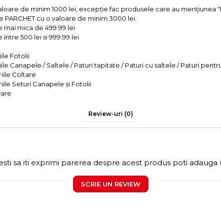
valoare de minim 1000 lei, excepție fac produsele care au mențiun
e PARCHET cu o valoare de minim 3000 lei.
e mai mica de 499.99 lei
intre 500 lei si 999.99 lei
le Fotolii
le Canapele / Saltele / Paturi tapitate / Paturi cu saltele / Paturi pentr
iile Coltare
iile Seturi Canapele și Fotolii
rare
Review-uri
(0)
sti sa iti exprimi parerea despre acest produs poti adauga 
SCRIE UN REVIEW