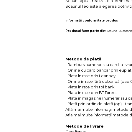
Scaun tapitat realizat din lemn masi
Scaunul Teo este alegerea potrivita
Informatii conformitate produs
Produsul face parte din
:
Scaune Bucatari
Metode de plată:
• Ramburs numerar sau card la livra
• Online cu card bancar prin eupla
• Plata în rate prin Leanpay
• Online în rate fără dobandă (dae
• Plata în rate prin tbi bank
• Plata în rate prin BT Direct
• Plată în magazine (numerar sau c
• Plată prin ordin de plată (op) - tr
Află mai multe informații metode d
Află mai multe informații metode de
Metode de livrare:
Cost livrare: