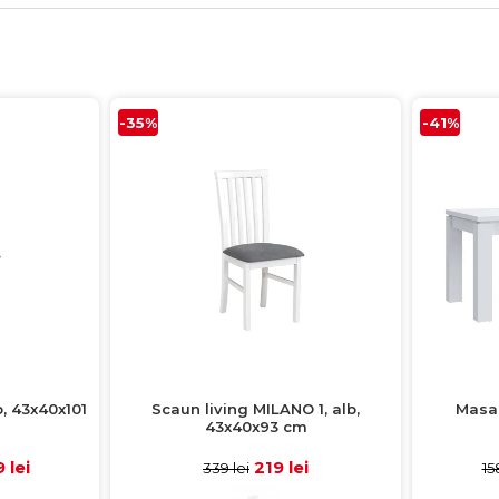
-35%
-41%
b, 43x40x101
Scaun living MILANO 1, alb,
Masa 
43x40x93 cm
160,
 lei
219 lei
339 lei
15