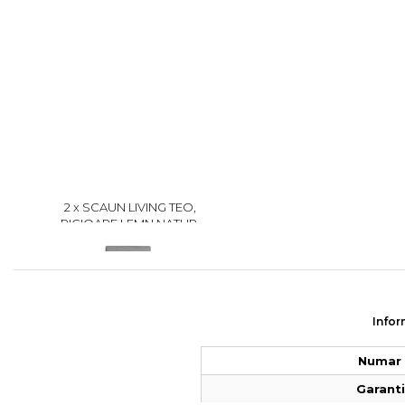
2 x SCAUN LIVING TEO,
PICIOARE LEMN NATUR,
STOFA GRI DESCHIS,
279
46X60X98 CM
Infor
Numar 
Garantie