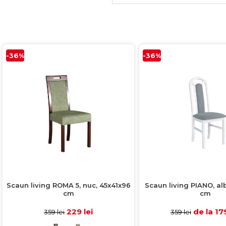
-36%
-36%
Scaun living ROMA 5, nuc, 45x41x96
Scaun living PIANO, al
cm
cm
229 lei
de la 179
359 lei
359 lei