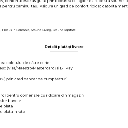
v, confortul este asigurat prin folosirea chingilor elastice si a spumei p
 pentru caminul tau. Asigura un grad de confort ridicat datorita menti
e
,
Produs în România
,
Scaune Living
,
Scaune Tapitate
Detalii plată și livrare
rea coletului de către curier
tesc (Visa/Maestro/Mastercard) si BT Pay
 0%) prin card bancar de cumpărături
ard) pentru comenzile cu ridicare din magazin
ansfer bancar
e plata
 plata in rate