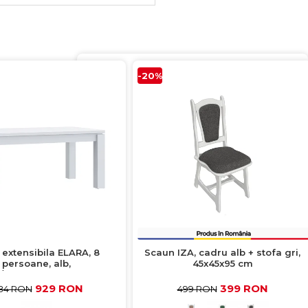
-20%
extensibila ELARA, 8
Scaun IZA, cadru alb + stofa gri,
persoane, alb,
45x45x95 cm
4/206,4x90,4x76,1 cm
929 RON
399 RON
84 RON
499 RON