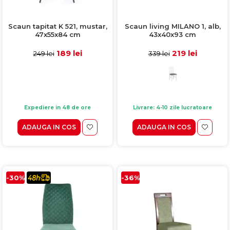
Scaun tapitat K 521, mustar,
Scaun living MILANO 1, alb,
47x55x84 cm
43x40x93 cm
189 lei
219 lei
249 lei
339 lei
Expediere in 48 de ore
Livrare: 4-10 zile lucratoare
ADAUGA IN COS
ADAUGA IN COS
-30%
-36%