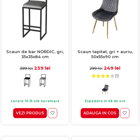
Scaun de bar NORDIC, gri,
Scaun tapitat, gri + auriu,
35x35x84 cm
50x55x90 cm
239 lei
249 lei
399 lei
299 lei
(1)
Livrare: 10-15 zile lucratoare
Expediere in 48 de ore
VEZI PRODUS
ADAUGA IN COS