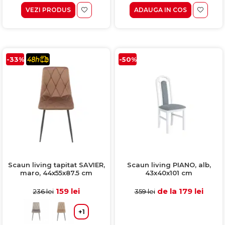
VEZI PRODUS
ADAUGA IN COS
-33%
-50%
Scaun living tapitat SAVIER,
Scaun living PIANO, alb,
maro, 44x55x87.5 cm
43x40x101 cm
159 lei
de la 179 lei
236 lei
359 lei
+1