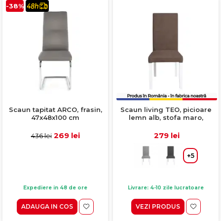
-38%
Scaun tapitat ARCO, frasin,
Scaun living TEO, picioare
47x48x100 cm
lemn alb, stofa maro,
46x60x98 cm
269 lei
279 lei
436 lei
+5
Expediere in 48 de ore
Livrare: 4-10 zile lucratoare
ADAUGA IN COS
VEZI PRODUS