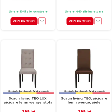
Livrare: 10-15 zile lucratoare
Livrare: 4-10 zile lucratoare
VEZI PRODUS
VEZI PRODUS
Scaun living TEO LUX,
Scaun living TEO, picioare
picioare lemn wenge, stofa
lemn wenge, piele
cappuccino, 46x60x98 cm
ecologica maro deschis,
46x60x98 cm
299 lei
299 lei