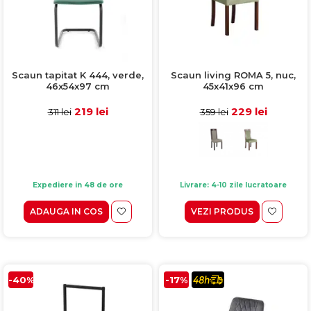
Scaun tapitat K 444, verde,
Scaun living ROMA 5, nuc,
46x54x97 cm
45x41x96 cm
219 lei
229 lei
311 lei
359 lei
Expediere in 48 de ore
Livrare: 4-10 zile lucratoare
ADAUGA IN COS
VEZI PRODUS
-40%
-17%