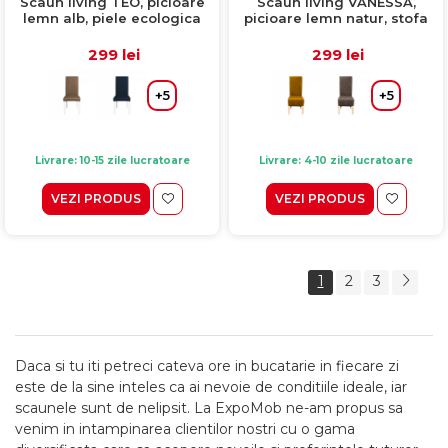
Scaun living TEO, picioare
Scaun living VANESSA,
lemn alb, piele ecologica
picioare lemn natur, stofa
gri, 46x60x98 cm
verde smarald, 47x60x110
cm
299 lei
299 lei
+5
+5
Livrare: 10-15 zile lucratoare
Livrare: 4-10 zile lucratoare
VEZI PRODUS
VEZI PRODUS
1
2
3
Daca si tu iti petreci cateva ore in bucatarie in fiecare zi
este de la sine inteles ca ai nevoie de conditiile ideale, iar
scaunele sunt de nelipsit. La ExpoMob ne-am propus sa
venim in intampinarea clientilor nostri cu o gama