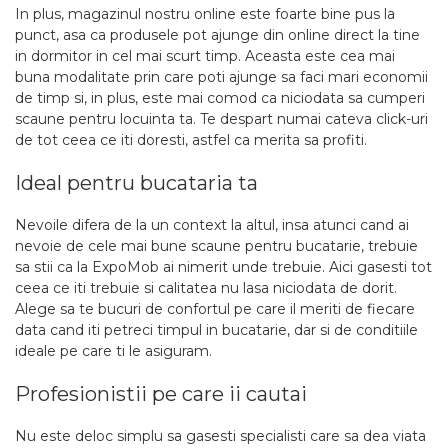
In plus, magazinul nostru online este foarte bine pus la
punct, asa ca produsele pot ajunge din online direct la tine
in dormitor in cel mai scurt timp. Aceasta este cea mai
buna modalitate prin care poti ajunge sa faci mari economii
de timp si, in plus, este mai comod ca niciodata sa cumperi
scaune pentru locuinta ta. Te despart numai cateva click-uri
de tot ceea ce iti doresti, astfel ca merita sa profiti.
Ideal pentru bucataria ta
Nevoile difera de la un context la altul, insa atunci cand ai
nevoie de cele mai bune scaune pentru bucatarie, trebuie
sa stii ca la ExpoMob ai nimerit unde trebuie. Aici gasesti tot
ceea ce iti trebuie si calitatea nu lasa niciodata de dorit.
Alege sa te bucuri de confortul pe care il meriti de fiecare
data cand iti petreci timpul in bucatarie, dar si de conditiile
ideale pe care ti le asiguram.
Profesionistii pe care ii cautai
Nu este deloc simplu sa gasesti specialisti care sa dea viata