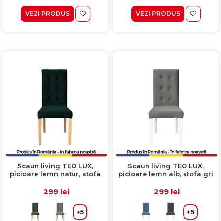
VEZI PRODUS
VEZI PRODUS
Scaun living TEO LUX,
Scaun living TEO LUX,
picioare lemn natur, stofa
picioare lemn alb, stofa gri
verde smarald, 46x60x98
deschis, 46x60x98 cm
cm
299 lei
299 lei
+5
+5