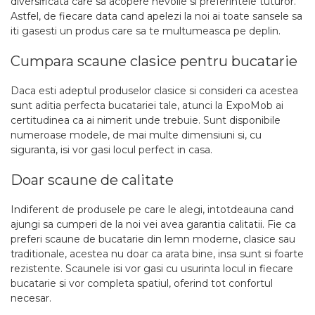
diversificata care sa acopere nevoile si preferintele tuturor.
Astfel, de fiecare data cand apelezi la noi ai toate sansele sa
iti gasesti un produs care sa te multumeasca pe deplin.
Cumpara scaune clasice pentru bucatarie
Daca esti adeptul produselor clasice si consideri ca acestea
sunt aditia perfecta bucatariei tale, atunci la ExpoMob ai
certitudinea ca ai nimerit unde trebuie. Sunt disponibile
numeroase modele, de mai multe dimensiuni si, cu
siguranta, isi vor gasi locul perfect in casa.
Doar scaune de calitate
Indiferent de produsele pe care le alegi, intotdeauna cand
ajungi sa cumperi de la noi vei avea garantia calitatii. Fie ca
preferi scaune de bucatarie din lemn moderne, clasice sau
traditionale, acestea nu doar ca arata bine, insa sunt si foarte
rezistente. Scaunele isi vor gasi cu usurinta locul in fiecare
bucatarie si vor completa spatiul, oferind tot confortul
necesar.