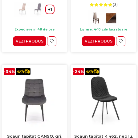
(3)
+1
Expediere in 48 de ore
Livrare: 4-10 zile lucratoare
VEZI PRODUS
VEZI PRODUS
-34%
-24%
Scaun tapitat GANSO, gri,
Scaun tapitat K 462, negru,