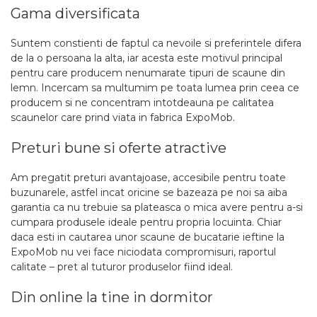
Gama diversificata
Suntem constienti de faptul ca nevoile si preferintele difera
de la o persoana la alta, iar acesta este motivul principal
pentru care producem nenumarate tipuri de scaune din
lemn. Incercam sa multumim pe toata lumea prin ceea ce
producem si ne concentram intotdeauna pe calitatea
scaunelor care prind viata in fabrica ExpoMob.
Preturi bune si oferte atractive
Am pregatit preturi avantajoase, accesibile pentru toate
buzunarele, astfel incat oricine se bazeaza pe noi sa aiba
garantia ca nu trebuie sa plateasca o mica avere pentru a-si
cumpara produsele ideale pentru propria locuinta. Chiar
daca esti in cautarea unor scaune de bucatarie ieftine la
ExpoMob nu vei face niciodata compromisuri, raportul
calitate – pret al tuturor produselor fiind ideal.
Din online la tine in dormitor