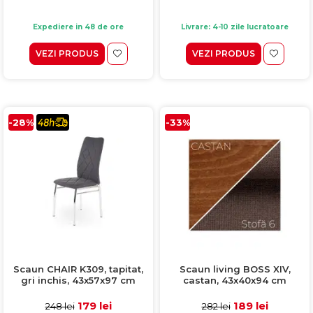
Expediere in 48 de ore
Livrare: 4-10 zile lucratoare
VEZI PRODUS
VEZI PRODUS
-28%
-33%
Scaun CHAIR K309, tapitat,
Scaun living BOSS XIV,
gri inchis, 43x57x97 cm
castan, 43x40x94 cm
179 lei
189 lei
248 lei
282 lei