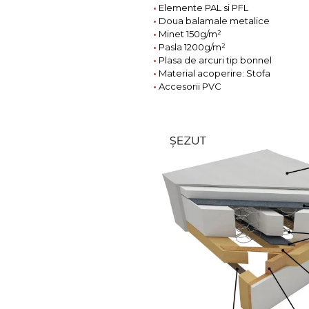
•
Elemente PAL si PFL
•
Doua balamale metalice
•
Minet 150g/m²
•
Pasla 1200g/m²
•
Plasa de arcuri tip bonnel
•
Material acoperire: Stofa
•
Accesorii PVC