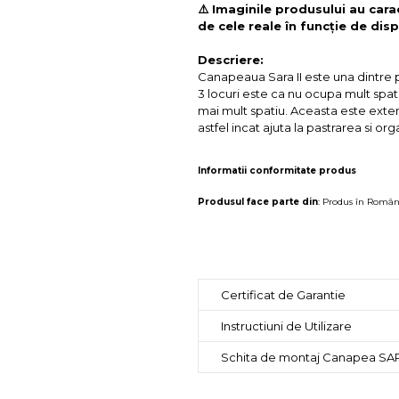
⚠️ Imaginile produsului au cara
de cele reale în funcție de disp
Descriere:
Canapeaua Sara II este una dintre p
3 locuri este ca nu ocupa mult spat
mai mult spatiu. Aceasta este extens
astfel incat ajuta la pastrarea si or
Informatii conformitate produs
Produsul face parte din
:
Produs în Român
Certificat de Garantie
Instructiuni de Utilizare
Schita de montaj Canapea SAR