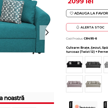
2099 lei
ADAUGA LA FAVOR
ALERTA STOC
Cod Produs:
C8495-6
Durata de livrare:
10-15 zile lucratoare
Culoare
: Brațe, Șezut, Sp
turcoaz (Twist 12) + Perne