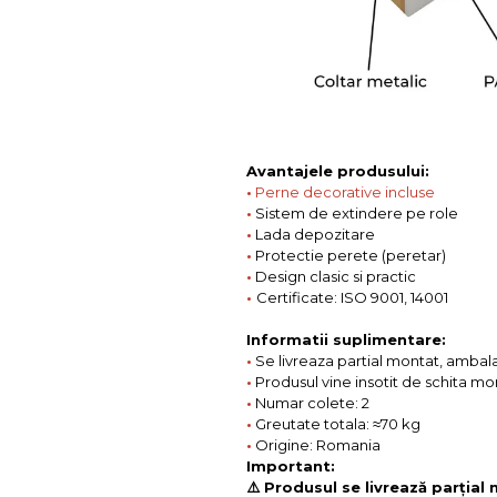
Avantajele produsului:
•
Perne decorative incluse
•
Sistem de extindere pe role
•
Lada depozitare
•
Protectie perete (peretar)
•
Design clasic si practic
•
Certificate: ISO 9001, 14001
Informatii suplimentare:
•
Se livreaza partial montat, ambalat
•
Produsul vine insotit de schita mo
•
Numar colete: 2
•
Greutate totala: ≈70 kg
•
Origine: Romania
Important:
⚠️ Produsul se livrează parțial