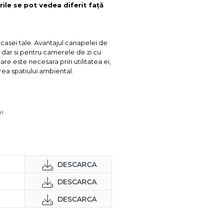
rile se pot vedea diferit față
casei tale. Avantajul canapelei de
, dar si pentru camerele de zi cu
re este necesara prin utilitatea ei,
irea spatiului ambiental.
ri
DESCARCA
DESCARCA
DESCARCA