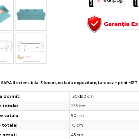
SARA II extensibila, 3 locuri, cu lada depozitare, turcoaz + print MZ
130x190 cm
a dormit:
235 cm
 totala:
90 cm
 totala:
75 cm
 totala:
45 cm
e sezut: