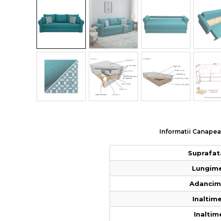
Colectia COMO
Colectia BELLA
Informatii Canapea 
Suprafat
Lungime
Adancime
Inaltime
Inaltim