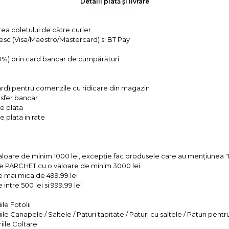
Detalii plată și livrare
rea coletului de către curier
tesc (Visa/Maestro/Mastercard) si BT Pay
 0%) prin card bancar de cumpărături
ard) pentru comenzile cu ridicare din magazin
ansfer bancar
e plata
 plata in rate
valoare de minim 1000 lei, excepție fac produsele care au mențiun
e PARCHET cu o valoare de minim 3000 lei.
e mai mica de 499.99 lei
intre 500 lei si 999.99 lei
le Fotolii
le Canapele / Saltele / Paturi tapitate / Paturi cu saltele / Paturi pentr
iile Coltare