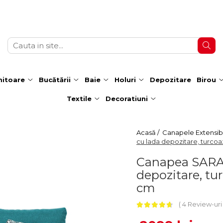
itoare
Bucătării
Baie
Holuri
Depozitare
Birou
Textile
Decoratiuni
Acasă /
Canapele Extensibi
cu lada depozitare, turcoa
Canapea SARA II
depozitare, tu
cm
4 Review-ur