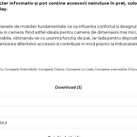
cter informativ și pot conține accesorii neincluse în preț, culo
lay.
iesele de mobilier fundamentale ce va influenta confortul si designul 
iu in camera, fiind astfel ideala pentru camere de dimensiuni mai mici
ibila, obtinandu-se cu usurinta functia de pat, iar lada pentru depozita
ganizarea diferitelor accesorii si contribuie in mod practic la imbunatat
ia
,
Canapele Extensibile
,
Canapele Clasice
,
Canapele cu Lada
,
Canapele extensibile 3 locu
Download (3)
A II