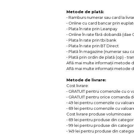
Metode de plată:
• Ramburs numerar sau card la livra
• Online cu card bancar prin eupla
• Plata în rate prin Leanpay
• Online în rate fără dobandă (dae
• Plata în rate prin tbi bank
• Plata în rate prin BT Direct
• Plată în magazine (numerar sau c
• Plată prin ordin de plată (op) - tr
Află mai multe informații metode d
Află mai multe informații metode de
Metode de livrare:
Cost livrare:
• GRATUIT pentru comenzile cu o 
• GRATUIT pentru orice comanda d
• 49 lei pentru comenzile cu valoar
• 69 lei pentru comenzile cu valoare 
Cost livrare produse voluminoase:
• 69 lei pentru produse din categorii
• 99 lei pentru produse din categorii
• 149 lei pentru produse din categor