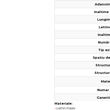
Adancim
Inaltime 
Lungim
Latime
Inaltim
Număr 
Tip ex
Spatiu de
Structur
Structur
Mater
Numar 
Garantie
Materiale:
•
Lemn masiv