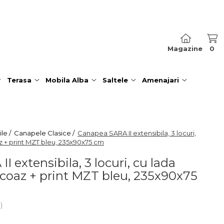
Magazine
0
Terasa
Mobila Alba
Saltele
Amenajari
le /
Canapele Clasice /
Canapea SARA II extensibila, 3 locuri,
z + print MZT bleu, 235x90x75 cm
 extensibila, 3 locuri, cu lada
rcoaz + print MZT bleu, 235x90x75
i