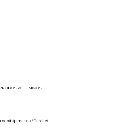
ea "PRODUS VOLUMINOS".
u copii tip masina / Parchet