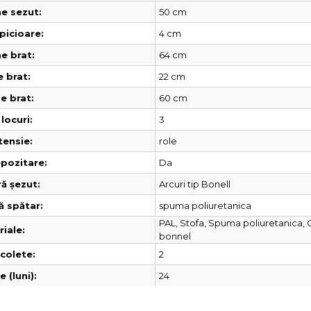
50 cm
e sezut:
4 cm
picioare:
64 cm
e brat:
22 cm
 brat:
60 cm
e brat:
3
locuri:
role
tensie:
Da
pozitare:
Arcuri tip Bonell
ă șezut:
spuma poliuretanica
ă spătar:
PAL, Stofa, Spuma poliuretanica, 
iale:
bonnel
2
colete:
24
 (luni):