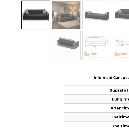
Colectia COMO
Colectia BELLA
Informatii Canapea 
Suprafat
Lungime
Adancime
Inaltime
Inaltim