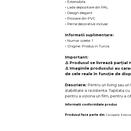
•
Extensibila
•
Lada depozitare din PAL
•
Design elegant
•
Picioare din PVC
•
Perne decorative incluse
Informatii suplimentare:
•
Numar colete: 1
•
Origine: Produs in Turcia
Important:
⚠️ Produsul se livrează parțial
⚠️ Imaginile produsului au cara
de cele reale în funcție de disp
Descriere:
Pentru un living sau un
stabilitate si rezistenta. Tapitata 
pentru a viziona un film, pentru a ci
Informatii conformitate produs
Produsul face parte din
:
Canapele Extensi