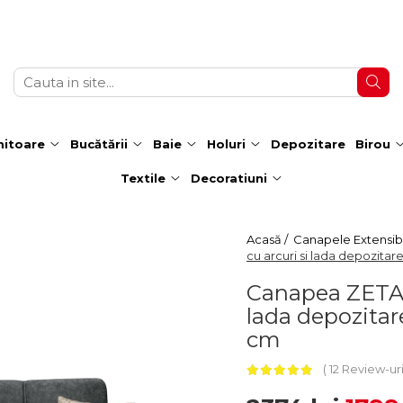
itoare
Bucătării
Baie
Holuri
Depozitare
Birou
Textile
Decoratiuni
Acasă /
Canapele Extensibi
cu arcuri si lada depozitar
Canapea ZETA ex
lada depozitar
cm
12 Review-ur