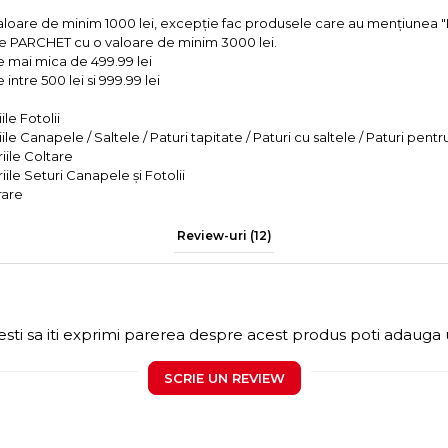
valoare de minim 1000 lei, excepție fac produsele care au mențiun
e PARCHET cu o valoare de minim 3000 lei.
e mai mica de 499.99 lei
intre 500 lei si 999.99 lei
le Fotolii
le Canapele / Saltele / Paturi tapitate / Paturi cu saltele / Paturi pentr
iile Coltare
iile Seturi Canapele și Fotolii
rare
Review-uri
(12)
sti sa iti exprimi parerea despre acest produs poti adauga 
SCRIE UN REVIEW