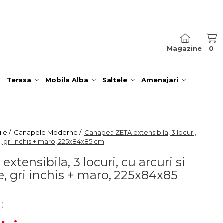
Magazine
0
Terasa
Mobila Alba
Saltele
Amenajari
le /
Canapele Moderne /
Canapea ZETA extensibila, 3 locuri,
e, gri inchis + maro, 225x84x85 cm
tensibila, 3 locuri, cu arcuri si
e, gri inchis + maro, 225x84x85
i