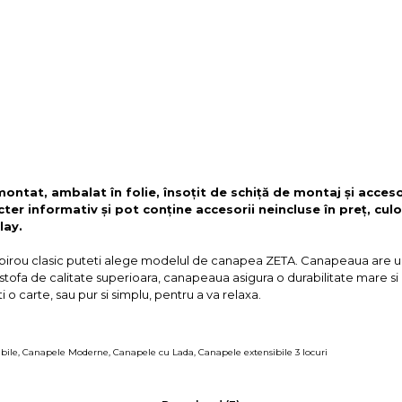
 montat, ambalat în folie, însoțit de schiță de montaj și acces
cter informativ și pot conține accesorii neincluse în preț, culo
lay.
 birou clasic puteti alege modelul de canapea ZETA. Canapeaua are un 
cu stofa de calitate superioara, canapeaua asigura o durabilitate mare si 
ti o carte, sau pur si simplu, pentru a va relaxa.
bile
,
Canapele Moderne
,
Canapele cu Lada
,
Canapele extensibile 3 locuri