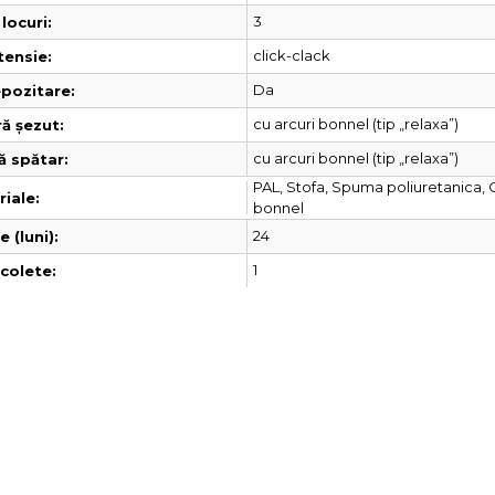
3
locuri:
click-clack
tensie:
Da
pozitare:
cu arcuri bonnel (tip „relaxa”)
ă șezut:
cu arcuri bonnel (tip „relaxa”)
ă spătar:
PAL, Stofa, Spuma poliuretanica, 
iale:
bonnel
24
 (luni):
1
colete: