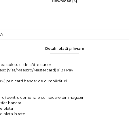
Download (3)
TA
Detalii plată și livrare
rea coletului de către curier
tesc (Visa/Maestro/Mastercard) si BT Pay
 0%) prin card bancar de cumpărături
ard) pentru comenzile cu ridicare din magazin
ansfer bancar
e plata
 plata in rate