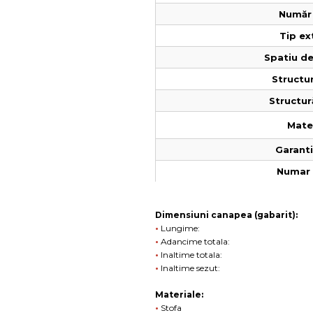
Număr 
Tip ex
Spatiu de
Structur
Structur
Mater
Garantie
Numar 
Dimensiuni canapea (gabarit):
•
Lungime:
•
Adancime totala:
•
Inaltime totala:
•
Inaltime sezut:
Materiale:
•
Stofa