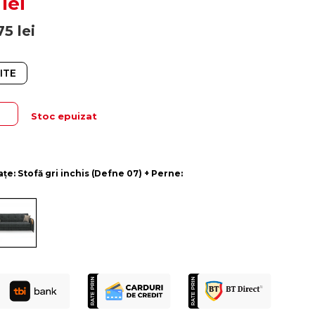
lei
75
lei
ITE
Stoc epuizat
rațe: Stofă gri inchis (Defne 07) + Perne: