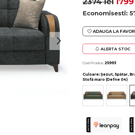
2374 lei
1799 
Economisesti:
5
ADAUGA LA FAVOR
ALERTA STOC
Cod Produs:
25993
Durata de livrare:
4-10 zile lucratoare
Culoare
: Șezut, Spătar, B
Stofă maro (Defne 04)