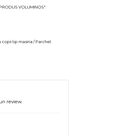
ea "PRODUS VOLUMINOS".
u copii tip masina / Parchet
un review.