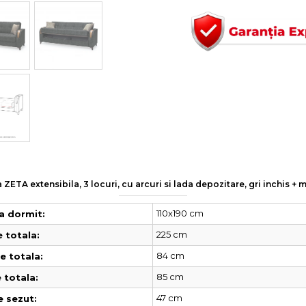
ZETA extensibila, 3 locuri, cu arcuri si lada depozitare, gri inchis 
110x190 cm
a dormit:
225 cm
 totala:
84 cm
 totala:
85 cm
 totala:
47 cm
e sezut: