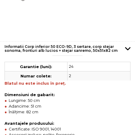
Informatii Corp inferior 50 ECO-9D, 3 sertare, corp stejar
sonoma, fronturi alb lucios + stejar sanremo, 50x51x82 cm
24
Garantie (luni):
2
Numar colete:
Blatul nu este inclus în preț.
Dimensiuni de gabarit:
●
Lungime: 50 cm
●
Adancime: 51 cm
●
Înălțime: 82 cm
Avantajele produsului:
●
Certificate: ISO 9001, 14001
●
Accesorii incluse: polițe, feronerie