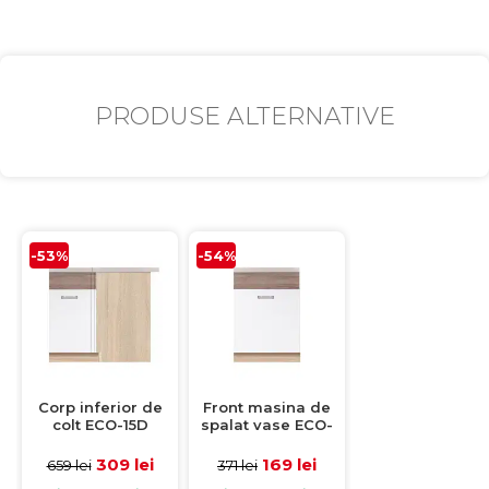
PRODUSE ALTERNATIVE
-53%
-54%
Corp inferior de
Front masina de
colt ECO-15D
spalat vase ECO-
stanga, 1 usa, corp
ZM60, 1 usa, alb
stejar sonoma,
lucios + stejar
309 lei
169 lei
659 lei
371 lei
fronturi alb lucios
sanremo, 60 cm