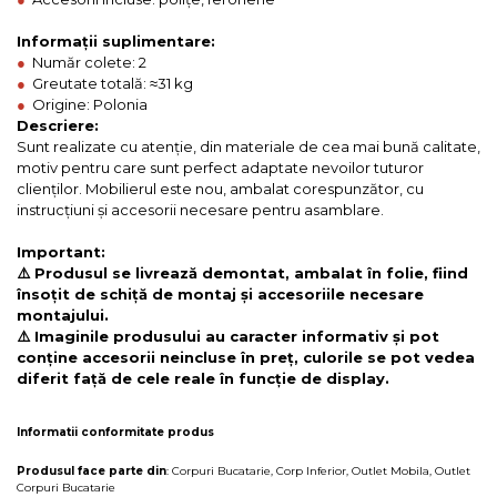
Informații suplimentare:
●
Număr colete: 2
●
Greutate totală: ≈31 kg
●
Origine: Polonia
Descriere:
Sunt realizate cu atenție, din materiale de cea mai bună calitate,
motiv pentru care sunt perfect adaptate nevoilor tuturor
clienților. Mobilierul este nou, ambalat corespunzător, cu
instrucțiuni și accesorii necesare pentru asamblare.
Important:
⚠️ Produsul se livrează demontat, ambalat în folie, fiind
însoțit de schiță de montaj și accesoriile necesare
montajului.
⚠️ Imaginile produsului au caracter informativ și pot
conține accesorii neincluse în preț, culorile se pot vedea
diferit față de cele reale în funcție de display.
Informatii conformitate produs
Produsul face parte din
:
Corpuri Bucatarie
,
Corp Inferior
,
Outlet Mobila
,
Outlet
Corpuri Bucatarie