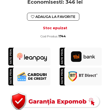
Economisesti:
346
lei
ADAUGA LA FAVORITE
Stoc epuizat
Cod Produs:
1744
Durata de livrare:
4-10 zile lucratoare