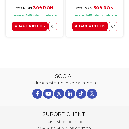
stejar sonoma, fronturi
stejar sonoma, fronturi
alb lucios + stejar
alb lucios + stejar
309 RON
309 RON
659 RON
659 RON
sanremo, 100x70x82 cm
sanremo, 100x70x82 cm
Livrare: 4-10 zile lucratoare
Livrare: 4-10 zile lucratoare
ADAUGA IN COS
ADAUGA IN COS
SOCIAL
Urmareste-ne in social media
SUPORT CLIENTI
Luni-Joi: 09:00-19:00
Vineri-Sâmbătă: 09:00-17:00