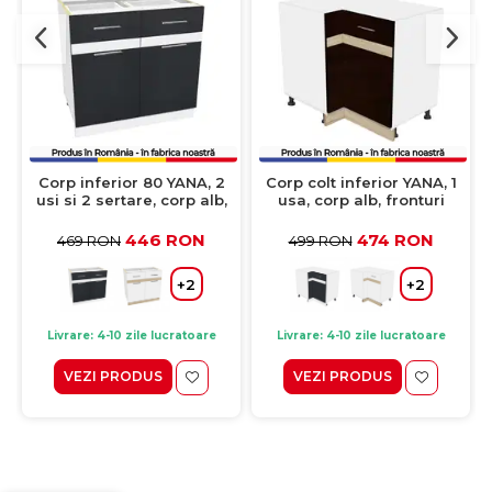
Corp inferior 80 YANA, 2
Corp colt inferior YANA, 1
usi si 2 sertare, corp alb,
usa, corp alb, fronturi
fronturi gri + alb, 80x50x77
sonoma inchis + sonoma
cm
deschis, 90x62x77 cm
446 RON
474 RON
469 RON
499 RON
+2
+2
Livrare: 4-10 zile lucratoare
Livrare: 4-10 zile lucratoare
VEZI PRODUS
VEZI PRODUS