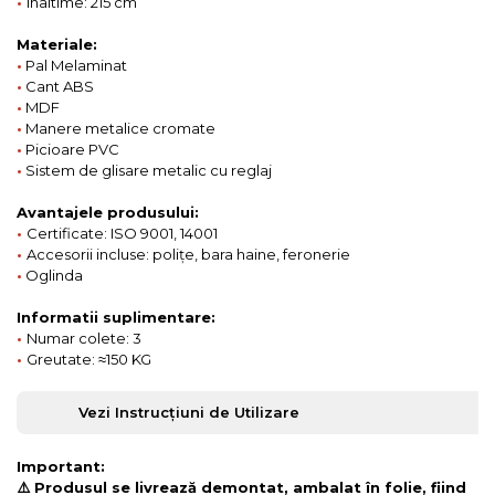
•
Inaltime: 215 cm
Materiale:
•
Pal Melaminat
•
Cant ABS
•
MDF
•
Manere metalice cromate
•
Picioare PVC
•
Sistem de glisare metalic cu reglaj
Avantajele produsului:
•
Certificate: ISO 9001, 14001
•
Accesorii incluse: polițe, bara haine, feronerie
•
Oglinda
Informatii suplimentare:
•
Numar colete: 3
•
Greutate: ≈150 KG
Vezi Instrucțiuni de Utilizare
Important:
⚠️ Produsul se livrează demontat, ambalat în folie, fiind