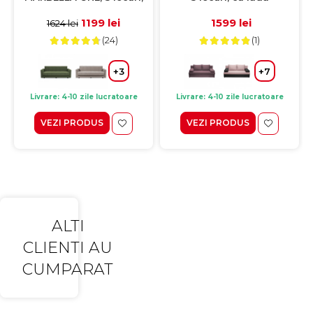
cu arcuri si lada
depozitare, mov,
depozitare, antracit,
185x82x80 cm
1199 lei
1599 lei
1624 lei
214x73x80 cm
(24)
(1)
+3
+7
Livrare: 4-10 zile lucratoare
Livrare: 4-10 zile lucratoare
VEZI PRODUS
VEZI PRODUS
ALTI
CLIENTI AU
CUMPARAT