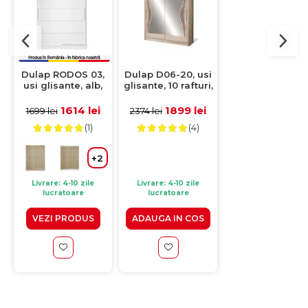
-20%
Dulap RODOS 03,
Dulap D06-20, usi
Dulap NEOMI 05
usi glisante, alb,
glisante, 10 rafturi,
usi glisante,
150x60x200 cm
bara de haine,
oglinda, 6 raftur
oglinda, crem,
bara de haine
1614 lei
1899 lei
1849 le
1699 lei
2374 lei
2311 lei
200x59x215 cm
corp alb, front
(1)
(4)
(4)
sonoma,
120x61x200 c
+
+2
Livrare: 4-10 zile
Livrare: 4-10 zile
Livrare: 4-10 zile
lucratoare
lucratoare
lucratoare
VEZI PRODUS
ADAUGA IN COS
VEZI PRODUS