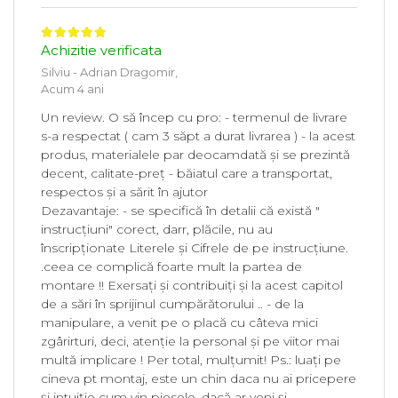
Achizitie verificata
Silviu - Adrian Dragomir,
Acum 4 ani
Un review. O să încep cu pro: - termenul de livrare
s-a respectat ( cam 3 săpt a durat livrarea ) - la acest
produs, materialele par deocamdată și se prezintă
decent, calitate-preț - băiatul care a transportat,
respectos și a sărit în ajutor
Dezavantaje: - se specifică în detalii că există "
instrucțiuni" corect, darr, plăcile, nu au
înscripționate Literele și Cifrele de pe instrucțiune.
.ceea ce complică foarte mult la partea de
montare !! Exersați și contribuiți și la acest capitol
de a sări în sprijinul cumpărătorului .. - de la
manipulare, a venit pe o placă cu câteva mici
zgârirturi, deci, atenție la personal și pe viitor mai
multă implicare ! Per total, mulțumit! Ps.: luați pe
cineva pt montaj, este un chin daca nu ai pricepere
și intuiție cum vin piesele, dacă ar veni și