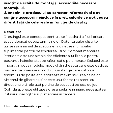
însoțit de schiță de montaj și accesoriile necesare
montajului.
⚠️ Imaginile produsului au caracter informativ și pot
conține accesorii neincluse în preț, culorile se pot vedea
diferit față de cele reale în funcție de display.
Descriere:
Dressingul este conceput pentru a se incadra si a fi util oricarui
spatiu dedicat depozitarii hainelor. Datorita usilor glisante
utilizeaza minimul de spatiu, nefiind necesar un spatiu
suplimentar pentru deschiderea usilor. Compartimentarea
interioara este una simpla dar eficienta si utilizabila pentru
pastrarea hainelor atat pe rafturi cat si pe umerase. Dulapul este
impartit in doua module: modulul din dreapta care este dedicat
pastrarii pe umerase si modulul din stanga care datorita
sistemului de polite eficientizeaza maxim stivuirea hainelor.
Sistemul de glisare a usilor este unul foarte rezistent, cu
directionale si role atat pe sina de sus cat si pe cea de jos.
Oglinda sporeste utilitatea dressingului, eliminand necesitatea
instalarii unei oglinzi suplimentare in camera.
Informatii conformitate produs