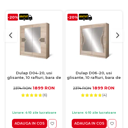
-20%
-20%
Dulap D04-20, usi
Dulap D06-20, usi
glisante, 10 rafturi, bara de
glisante, 10 rafturi, bara de
haine, oglinda, sonoma,
haine, oglinda, crem,
200x59x215 cm
200x59x215 cm
1899 RON
1899 RON
2374 RON
2374 RON
(6)
(4)
Livrare: 4-10 zile lucratoare
Livrare: 4-10 zile lucratoare
ADAUGA IN COS
ADAUGA IN COS