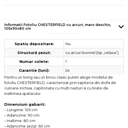
Informatii Fotoliu CHESTERFIELD cu arcuri, maro deschis,
105x90x80 cm
Nu
Spatiu depozitare:
cu arcuri bonnel (tip „relaxa”)
Structură șezut:
1
Numar colete:
24
Garantie (luni):
Pentru un living sau un birou clasic puteti alege modelul de
fotoliu CHESTERFIELD, caracterizat prin tapiteria din stofa de
culoare inchisa, capitonata cu multi nasturi si cu brate de
inaltimea spatarului.
Dimensiuni gabarit:
•
Lungime: 105 cm
•
Adancime: 90 cm
•
Inaltime: 80 cm
•
Adancime sezut: 60 cm