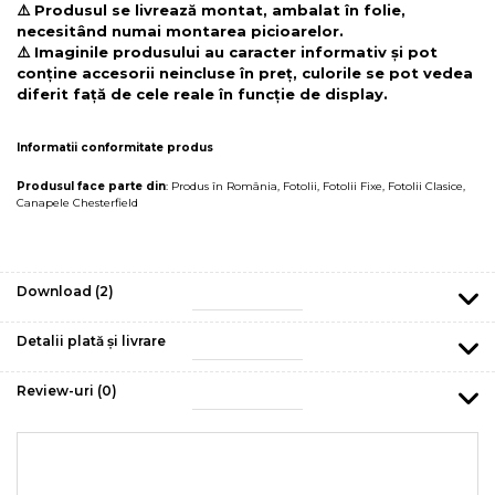
⚠️ Produsul se livrează montat, ambalat în folie,
necesitând numai montarea picioarelor.
⚠️ Imaginile produsului au caracter informativ și pot
conține accesorii neincluse în preț, culorile se pot vedea
diferit față de cele reale în funcție de display.
Informatii conformitate produs
Produsul face parte din
:
Produs în România
,
Fotolii
,
Fotolii Fixe
,
Fotolii Clasice
,
Canapele Chesterfield
Download (2)
Detalii plată și livrare
Review-uri
(0)