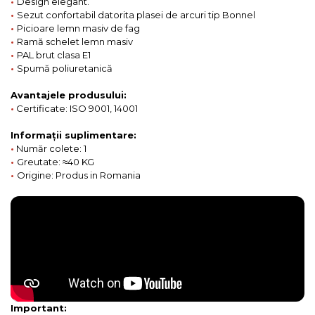
•
Design elegant.
•
Sezut confortabil datorita plasei de arcuri tip Bonnel
•
Picioare lemn masiv de fag
•
Ramă schelet lemn masiv
•
PAL brut clasa E1
•
Spumă poliuretanică
Avantajele produsului:
•
Certificate: ISO 9001, 14001
Informații suplimentare:
•
Număr colete: 1
•
Greutate: ≈40 KG
•
Origine: Produs in Romania
Important: