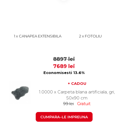
1 x CANAPEA EXTENSIBILA
2 x FOTOLIU
CHESTERFIELD, 3 LOCURI,
CHESTERFIELD CU ARCURI,
CU ARCURI, MARO,
MARO DESCHIS,
4899
1999
205X90X80 CM
105X90X80 CM
8897 lei
7689 lei
Economisesti 13.6%
+ CADOU
1.0000 x Carpeta blana artificiala, gri,
50x90 cm
99 lei
Gratuit
CUMPARA-LE IMPREUNA