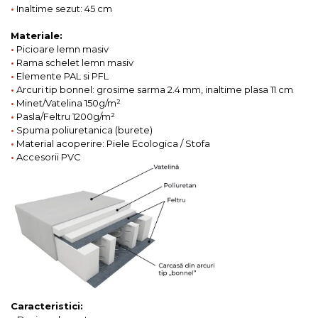
•
Inaltime sezut: 45 cm
Materiale:
•
Picioare lemn masiv
•
Rama schelet lemn masiv
•
Elemente PAL si PFL
•
Arcuri tip bonnel: grosime sarma 2.4 mm, inaltime plasa 11 cm
•
Minet/Vatelina 150g/m²
•
Pasla/Feltru 1200g/m²
•
Spuma poliuretanica (burete)
•
Material acoperire: Piele Ecologica / Stofa
•
Accesorii PVC
Caracteristici: