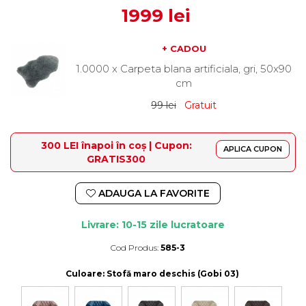
1999 lei
+ CADOU
1.0000 x Carpeta blana artificiala, gri, 50x90
cm
99 lei
Gratuit
300 LEI înapoi în coș | Cupon:
APLICA CUPON
GRATIS300
ADAUGA LA FAVORITE
Livrare: 10-15 zile lucratoare
Cod Produs:
585-3
Durata de livrare:
10-15 zile lucratoare
Culoare
: Stofă maro deschis (Gobi 03)