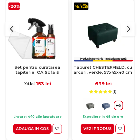
-20%
Set pentru curatarea
Taburet CHESTERFIELD, cu
tapiteriei OA Sofa &
arcuri, verde, 57x45x40 cm
Eliminator 250 ml + 1
Laveta din microfibra
153 lei
639 lei
191 lei
35x35 cm
(1)
+6
Livrare: 4-10 zile lucratoare
Expediere in 48 de ore
ADAUGA IN COS
VEZI PRODUS