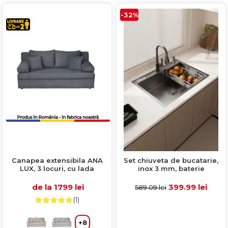
-32%
Canapea extensibila ANA
Set chiuveta de bucatarie,
LUX, 3 locuri, cu lada
inox 3 mm, baterie
depozitare, gri inchis,
extractibila 3 functii, cos
185x82x80 cm
scurgere vase, dozator
de la 1799 lei
399.99 lei
589.09 lei
detergent, 60x45 cm
(1)
+8