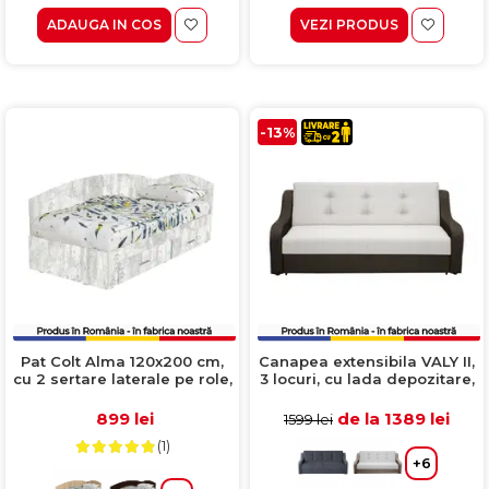
ADAUGA IN COS
VEZI PRODUS
-13%
Pat Colt Alma 120x200 cm,
Canapea extensibila VALY II,
cu 2 sertare laterale pe role,
3 locuri, cu lada depozitare,
colt interschimbabil, pin
maro inchis + gri deschis,
antichizat
215x90x95 cm
899 lei
de la 1389 lei
1599 lei
(1)
+6