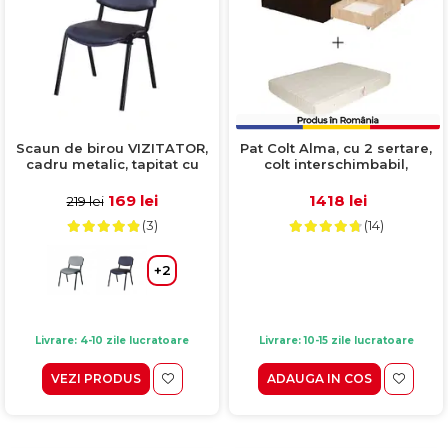
Scaun de birou VIZITATOR,
Pat Colt Alma, cu 2 sertare,
cadru metalic, tapitat cu
colt interschimbabil,
piele ecologica, negru,
sonoma inchis + sonoma
52x44x76 cm
deschis + Saltea
169 lei
1418 lei
219 lei
superortopedica, 120x200
(3)
(14)
cm
+2
Livrare: 4-10 zile lucratoare
Livrare: 10-15 zile lucratoare
VEZI PRODUS
ADAUGA IN COS