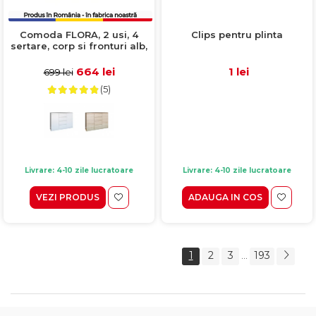
Comoda FLORA, 2 usi, 4
Clips pentru plinta
sertare, corp si fronturi alb,
120x40x97 cm
664 lei
1 lei
699 lei
(5)
Livrare: 4-10 zile lucratoare
Livrare: 4-10 zile lucratoare
VEZI PRODUS
ADAUGA IN COS
1
2
3
193
...