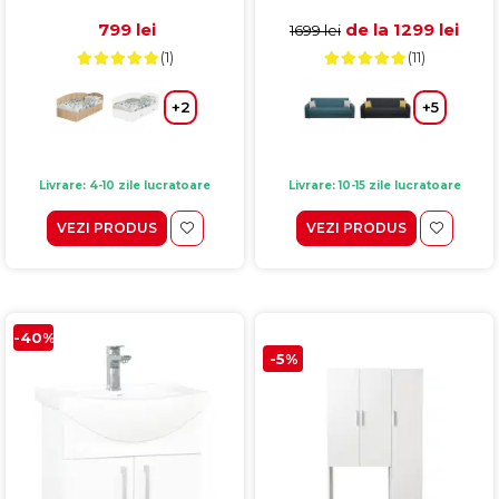
colt interschimbabil,
arcuri, lada depozitare, gri
sonoma inchis + sonoma
inchis, 225x80x90 cm
799 lei
de la 1299 lei
1699 lei
deschis
(1)
(11)
+2
+5
Livrare: 4-10 zile lucratoare
Livrare: 10-15 zile lucratoare
VEZI PRODUS
VEZI PRODUS
-40%
-5%