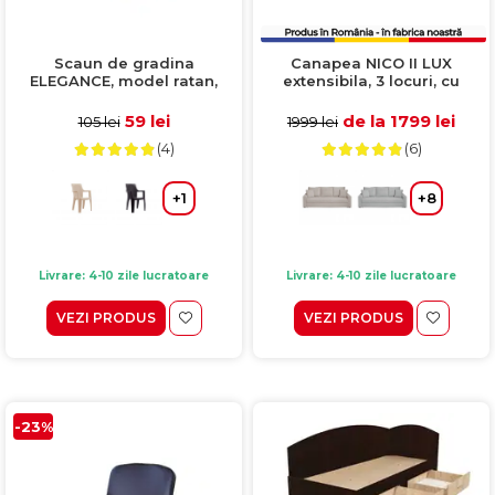
Scaun de gradina
Canapea NICO II LUX
ELEGANCE, model ratan,
extensibila, 3 locuri, cu
cappucino, 62x57x88 cm
arcuri si lada depozitare,
albastru, 220x85x75 cm
59 lei
de la 1799 lei
105 lei
1999 lei
(4)
(6)
+1
+8
Livrare: 4-10 zile lucratoare
Livrare: 4-10 zile lucratoare
VEZI PRODUS
VEZI PRODUS
-23%