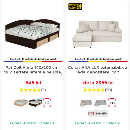
Pat Colt Alma 140x200 cm,
Coltar ANA LUX extensibil, cu
cu 2 sertare laterale pe role,
lada depozitare, colt
colt interschimbabil,
interschimbabil, bej,
sonoma inchis + sonoma
200x140x83 cm
949 lei
de la 2399 lei
deschis
(11)
(28)
+2
+8
Livrare: 4-10 zile lucratoare
Livrare: 4-10 zile lucratoare