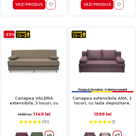
VEZI PRODUS
VEZI PRODUS
-23%
Canapea VALERIA
Canapea extensibila ANA, 3
extensibila, 3 locuri, cu
locuri, cu lada depozitare,
arcuri si lada depozitare,
mov, 185x82x80 cm
cappuccino, 190x82x83 cm
1149 lei
1599 lei
1499 lei
(50)
(1)
+6
+7