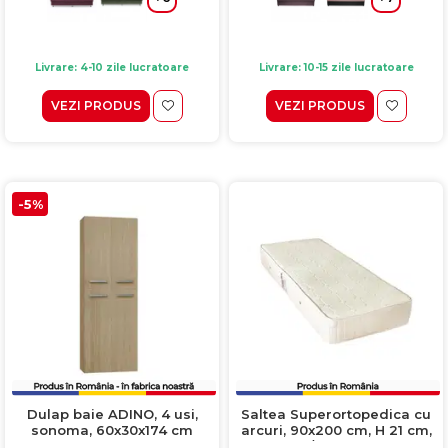
Livrare: 4-10 zile lucratoare
Livrare: 10-15 zile lucratoare
VEZI PRODUS
VEZI PRODUS
-5%
Dulap baie ADINO, 4 usi,
Saltea Superortopedica cu
sonoma, 60x30x174 cm
arcuri, 90x200 cm, H 21 cm,
fata vara/fata iarna, crem